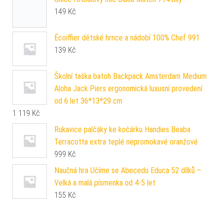
149
Kč
Écoiffier dětské hrnce a nádobí 100% Chef 991
139
Kč
Školní taška batoh Backpack Amsterdam Medium
Aloha Jack Piers ergonomická luxusní provedení
od 6 let 36*13*29 cm
1 119
Kč
Rukavice palčáky ke kočárku Handies Beaba
Terracotta extra teplé nepromokavé oranžové
999
Kč
Naučná hra Učíme se Abecedu Educa 52 dílků –
Velká a malá písmenka od 4-5 let
155
Kč