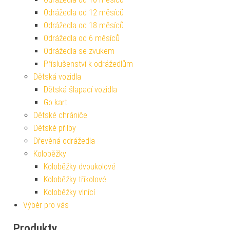
Odrážedla od 12 měsíců
Odrážedla od 18 měsíců
Odrážedla od 6 měsíců
Odrážedla se zvukem
Příslušenství k odrážedlům
Dětská vozidla
Dětská šlapací vozidla
Go kart
Dětské chrániče
Dětské přilby
Dřevěná odrážedla
Koloběžky
Koloběžky dvoukolové
Koloběžky tříkolové
Koloběžky vlnící
Výběr pro vás
Produkty