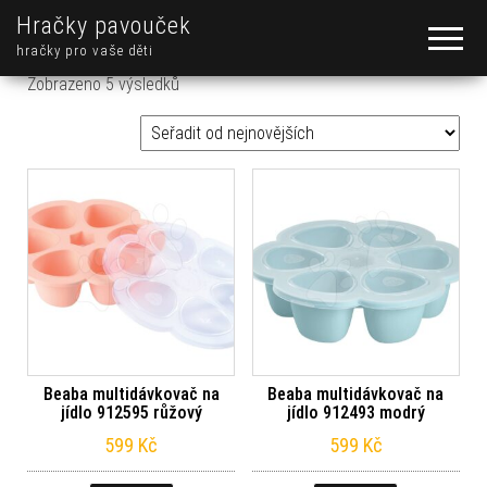
Hračky pavouček
hračky pro vaše děti
Seřazeno od nejnovějších
Zobrazeno 5 výsledků
Beaba multidávkovač na
Beaba multidávkovač na
jídlo 912595 růžový
jídlo 912493 modrý
599
Kč
599
Kč