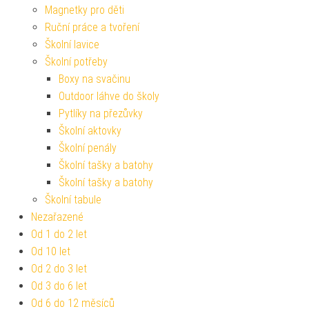
Magnetky pro děti
Ruční práce a tvoření
Školní lavice
Školní potřeby
Boxy na svačinu
Outdoor láhve do školy
Pytlíky na přezůvky
Školní aktovky
Školní penály
Školní tašky a batohy
Školní tašky a batohy
Školní tabule
Nezařazené
Od 1 do 2 let
Od 10 let
Od 2 do 3 let
Od 3 do 6 let
Od 6 do 12 měsíců