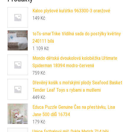
Kaloo plyšové kuřátko 963300-3 oranžové
149
Kč
toTs-smarTrike třídílná sada do postýlky květiny
240111 bílá
1 109
Kč
Mondo dětská dvoukolová koloběžka Ultimate
Spiderman 18394 modro-červená
759
Kč
Dřevěný košík s mořskými plody Seafood Basket
Tender Leaf Toys s rybami a mušlemi
449
Kč
Educa Puzzle Genuine Čas na přestávku, Lisa
Jane 500 dílů 16734
179
Kč
Unice fotbalový míč Dukla Match 714 bílý