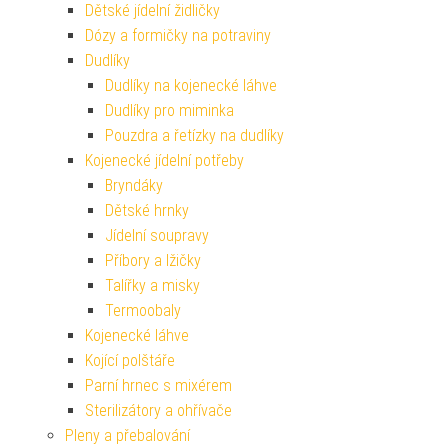
Dětské jídelní židličky
Dózy a formičky na potraviny
Dudlíky
Dudlíky na kojenecké láhve
Dudlíky pro miminka
Pouzdra a řetízky na dudlíky
Kojenecké jídelní potřeby
Bryndáky
Dětské hrnky
Jídelní soupravy
Příbory a lžičky
Talířky a misky
Termoobaly
Kojenecké láhve
Kojící polštáře
Parní hrnec s mixérem
Sterilizátory a ohřívače
Pleny a přebalování