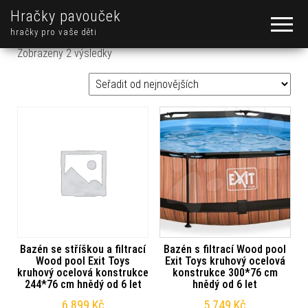
Hračky pavouček
hračky pro vaše děti
Seřazeno od nejnovějších
Zobrazeny 2 výsledky
Bazén se stříškou a filtrací
Bazén s filtrací Wood pool
Wood pool Exit Toys
Exit Toys kruhový ocelová
kruhový ocelová konstrukce
konstrukce 300*76 cm
244*76 cm hnědý od 6 let
hnědý od 6 let
6 899
Kč
5 749
Kč