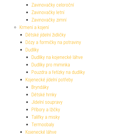
Zavinovačky celoroční
Zavinovačky letní
Zavinovačky zimní
Krmení a kojení
Dětské jídelní židličky
Dózy a formičky na potraviny
Dudlíky
Dudlíky na kojenecké láhve
Dudlíky pro miminka
Pouzdra a řetízky na dudlíky
Kojenecké jídelní potřeby
Bryndáky
Dětské hrnky
Jídelní soupravy
Příbory a lžičky
Talířky a misky
Termoobaly
Kojenecké láhve