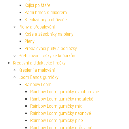
Kojící polštáře
Parní hrnec s mixérem
Sterilizátory a ohřívače
Pleny a přebalování
Koše a zásobníky na pleny
Pleny
Přebalovací pulty a podložky
Přebalovací tašky ke kočárkům
Kreativní a didaktické hračky
Kreslení a malování
Loom Bands gumičky
Rainbow Loom
Rainbow Loom gumičky dvoubarevné
Rainbow Loom gumičky metalické
Rainbow Loom gumičky mix
Rainbow Loom gumičky neonové
Rainbow Loom gumičky plné
Rainbow Loom gumičky průsvitné