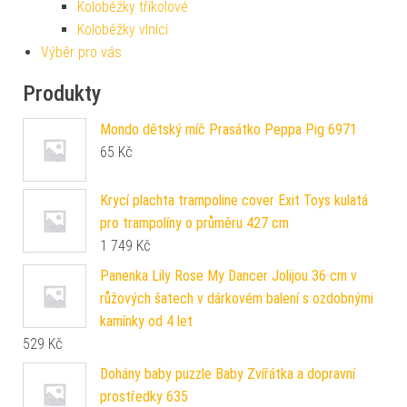
Koloběžky tříkolové
Koloběžky vlnící
Výběr pro vás
Produkty
Mondo dětský míč Prasátko Peppa Pig 6971
65
Kč
Krycí plachta trampoline cover Exit Toys kulatá
pro trampolíny o průměru 427 cm
1 749
Kč
Panenka Lily Rose My Dancer Jolijou 36 cm v
růžových šatech v dárkovém balení s ozdobnými
kamínky od 4 let
529
Kč
Dohány baby puzzle Baby Zvířátka a dopravní
prostředky 635