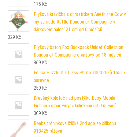
175
Kč
Plyšová kravička s chrastítkem Aneth the Cow v
my zahradě Rattle Doudou et Compagnie v
dárkovém balení 21 cm od 0 měsíců
329
Kč
Plyšový batoh Fox Backpack Unicef ​​Collection
Doudou et Compagnie oranžový od 18 měsíců
869
Kč
Educa Puzzle It'a Class Photo 1000 dílků 15517
barevné
259
Kč
Dřevěný kolotoč nad postýlku Baby Mobile
Eichhorn s barevnými kuličkami od 0 měsíců
309
Kč
Beaba tréninková lžička 2nd age ze silikonu
913425 růžová