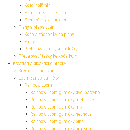
Kojící polštáře
Parní hrnec s mixérem
Sterilizátory a ohřívače
Pleny a přebalování
Koše a zásobníky na pleny
Pleny
Přebalovací pulty a podložky
Přebalovací tašky ke kočárkům
Kreativní a didaktické hračky
Kreslení a malování
Loom Bands gumičky
Rainbow Loom
Rainbow Loom gumičky dvoubarevné
Rainbow Loom gumičky metalické
Rainbow Loom gumičky mix
Rainbow Loom gumičky neonové
Rainbow Loom gumičky plné
Rainbow Loom gumičky průsvitné