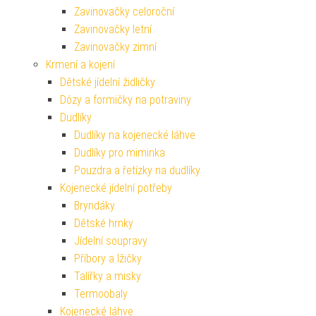
Zavinovačky celoroční
Zavinovačky letní
Zavinovačky zimní
Krmení a kojení
Dětské jídelní židličky
Dózy a formičky na potraviny
Dudlíky
Dudlíky na kojenecké láhve
Dudlíky pro miminka
Pouzdra a řetízky na dudlíky
Kojenecké jídelní potřeby
Bryndáky
Dětské hrnky
Jídelní soupravy
Příbory a lžičky
Talířky a misky
Termoobaly
Kojenecké láhve