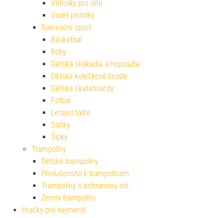
Větrníky pro děti
Vodní pistolky
Rekreační sport
Basketbal
Boby
Dětská skákadla a hopsadla
Dětské kolečkové brusle
Dětské skateboardy
Fotbal
Létající talíře
Sáňky
Šipky
Trampolíny
Dětské trampolíny
Příslušenství k trampolínám
Trampolíny s ochrannou sítí
Zemní trampolíny
Hračky pro nejmenší