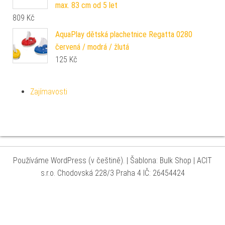
max. 83 cm od 5 let
809
Kč
AquaPlay dětská plachetnice Regatta 0280
červená / modrá / žlutá
125
Kč
Zajímavosti
Používáme WordPress (v češtině).
|
Šablona: Bulk Shop
| ACIT
s.r.o. Chodovská 228/3 Praha 4 IČ: 26454424