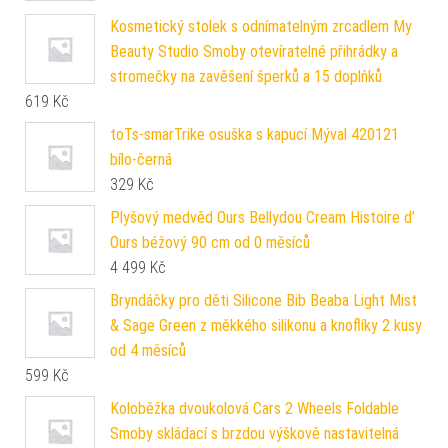
Kosmetický stolek s odnímatelným zrcadlem My
Beauty Studio Smoby otevíratelné přihrádky a
stromečky na zavěšení šperků a 15 doplňků
619
Kč
toTs-smarTrike osuška s kapucí Mýval 420121
bílo-černá
329
Kč
Plyšový medvěd Ours Bellydou Cream Histoire d’
Ours béžový 90 cm od 0 měsíců
4 499
Kč
Bryndáčky pro děti Silicone Bib Beaba Light Mist
& Sage Green z měkkého silikonu a knoflíky 2 kusy
od 4 měsíců
599
Kč
Koloběžka dvoukolová Cars 2 Wheels Foldable
Smoby skládací s brzdou výškově nastavitelná