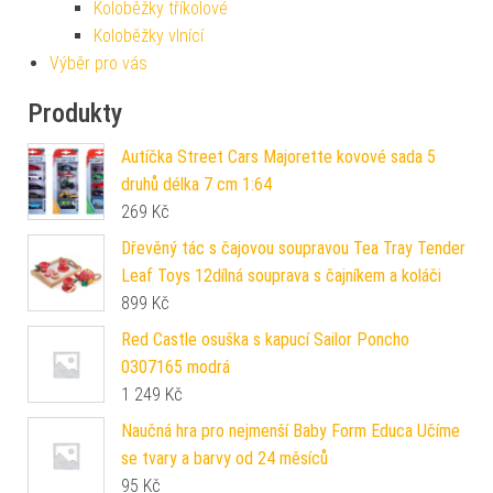
Koloběžky tříkolové
Koloběžky vlnící
Výběr pro vás
Produkty
Autíčka Street Cars Majorette kovové sada 5
druhů délka 7 cm 1:64
269
Kč
Dřevěný tác s čajovou soupravou Tea Tray Tender
Leaf Toys 12dílná souprava s čajníkem a koláči
899
Kč
Red Castle osuška s kapucí Sailor Poncho
0307165 modrá
1 249
Kč
Naučná hra pro nejmenší Baby Form Educa Učíme
se tvary a barvy od 24 měsíců
95
Kč