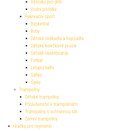
Větrníky pro děti
Vodní pistolky
Rekreační sport
Basketbal
Boby
Dětská skákadla a hopsadla
Dětské kolečkové brusle
Dětské skateboardy
Fotbal
Létající talíře
Sáňky
Šipky
Trampolíny
Dětské trampolíny
Příslušenství k trampolínám
Trampolíny s ochrannou sítí
Zemní trampolíny
Hračky pro nejmenší