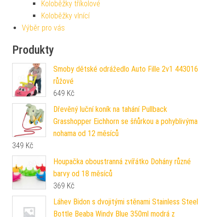
Koloběžky tříkolové
Koloběžky vlnící
Výběr pro vás
Produkty
Smoby dětské odrážedlo Auto Fille 2v1 443016
růžové
649
Kč
Dřevěný luční koník na tahání Pullback
Grasshopper Eichhorn se šňůrkou a pohyblivýma
nohama od 12 měsíců
349
Kč
Houpačka oboustranná zvířátko Dohány různé
barvy od 18 měsíců
369
Kč
Láhev Bidon s dvojitými stěnami Stainless Steel
Bottle Beaba Windy Blue 350ml modrá z