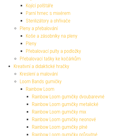
Kojící polštáře
Parní hrnec s mixérem
Sterilizátory a ohřívače
Pleny a přebalování
Koše a zásobníky na pleny
Pleny
Přebalovací pulty a podložky
Přebalovací tašky ke kočárkům
Kreativní a didaktické hračky
Kreslení a malování
Loom Bands gumičky
Rainbow Loom
Rainbow Loom gumičky dvoubarevné
Rainbow Loom gumičky metalické
Rainbow Loom gumičky mix
Rainbow Loom gumičky neonové
Rainbow Loom gumičky plné
Rainbow Loom gumičky průsvitné