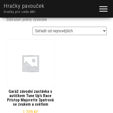
Hračky pavouček
hračky pro vaše děti
Zobrazen jediný výsledek
Garáž závodní zastávka s
autíčkem Tune Up’s Race
Pitstop Majorette 3patrová
se zvukem a světlem
1 209
Kč