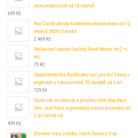
nerezavějící oceli od 18 měsíců
649
Kč
Red Castle dětská kombinéza nepromokavá od 12
měsíců 082813 modrá
2 469
Kč
Nafukovací rukávky Surfing Shark Mondo od 2–6
let
75
Kč
Společenská hra Rychlý jako rys Lynx Go! Educa v
angličtině a francouzštině 70 obrázků od 6 let
129
Kč
Školní vak na tělocvik a přezůvky Gym Bag Race
Dino Jack Piers ergonomický luxusní provedení od
2 let 36*44 cm
499
Kč
Dřevěné tvary zvířátka Touch Sensory Tray