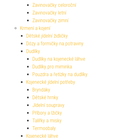
Zavinovačky celoroční
Zavinovačky letní
Zavinovačky zimní
Krmení a kojení
Dětské jídelní židličky
Dózy a formičky na potraviny
Dudlíky
Dudlíky na kojenecké láhve
Dudlíky pro miminka
Pouzdra a řetízky na dudlíky
Kojenecké jídelní potřeby
Bryndáky
Dětské hrnky
Jídelní soupravy
Příbory a lžičky
Talířky a misky
Termoobaly
Kojenecké láhve