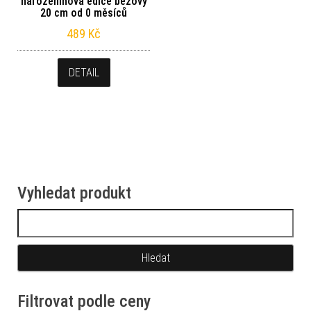
narozeninová edice béžový
20 cm od 0 měsíců
489
Kč
DETAIL
Vyhledat produkt
Vyhledávání
Filtrovat podle ceny