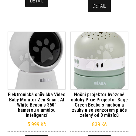
DETAIL
DETAIL
Elektronická chůvička Video
Noční projektor hvězdné
Baby Monitor Zen Smart AI
oblohy Pixie Projector Sage
White Beaba s 360°
Green Beaba s hudbou a
kamerou a umělou
zvuky a se senzorem pláče
inteligencí
zelený od 0 měsíců
5 999
Kč
839
Kč