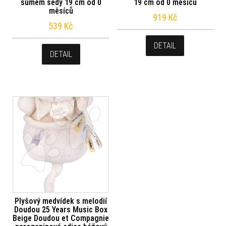
šumem šedý 19 cm od 0
19 cm od 0 měsíců
měsíců
919
Kč
539
Kč
DETAIL
DETAIL
Plyšový medvídek s melodií
Doudou 25 Years Music Box
Beige Doudou et Compagnie