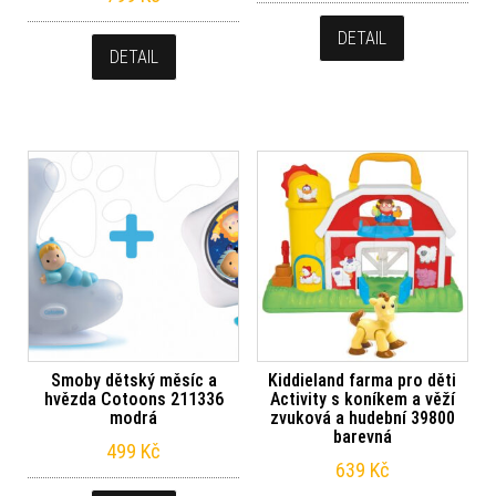
DETAIL
DETAIL
Smoby dětský měsíc a
Kiddieland farma pro děti
hvězda Cotoons 211336
Activity s koníkem a věží
modrá
zvuková a hudební 39800
barevná
499
Kč
639
Kč