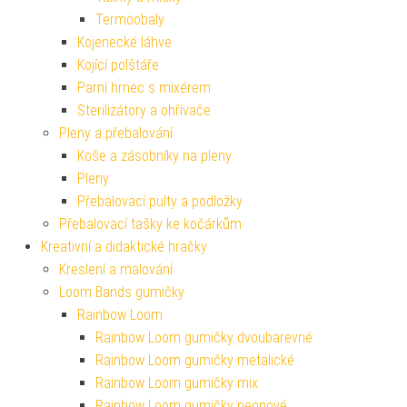
Termoobaly
Kojenecké láhve
Kojící polštáře
Parní hrnec s mixérem
Sterilizátory a ohřívače
Pleny a přebalování
Koše a zásobníky na pleny
Pleny
Přebalovací pulty a podložky
Přebalovací tašky ke kočárkům
Kreativní a didaktické hračky
Kreslení a malování
Loom Bands gumičky
Rainbow Loom
Rainbow Loom gumičky dvoubarevné
Rainbow Loom gumičky metalické
Rainbow Loom gumičky mix
Rainbow Loom gumičky neonové