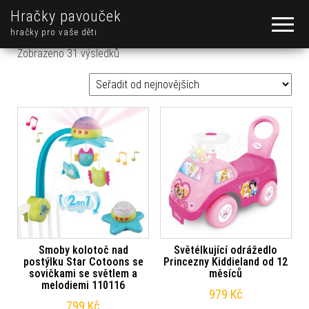
Hračky pavouček
hračky pro vaše děti
Seřazeno od nejnovějších
Zobrazeno 31 výsledků
Smoby kolotoč nad
Světélkující odrážedlo
postýlku Star Cotoons se
Princezny Kiddieland od 12
sovičkami se světlem a
měsíců
melodiemi 110116
979
Kč
799
Kč