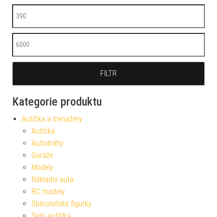
Minimální cena
Maximální cena
FILTR
Kategorie produktu
Autíčka a trenažéry
Autíčka
Autodráhy
Garáže
Modely
Nákladní auta
RC modely
Sběratelské figurky
Sety autíčka