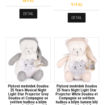
489
Kč
919
Kč
DETAIL
DETAIL
Plyšový medvídek Doudou
Plyšový medvídek Doudou
25 Years Musical Night
25 Years Night Light Star
Light Star Projector Grey
Projector White Doudou et
Doudou et Compagnie se
Compagnie se světlem
světlem hudbou a bílým
hudbou a bílým šumem bílý