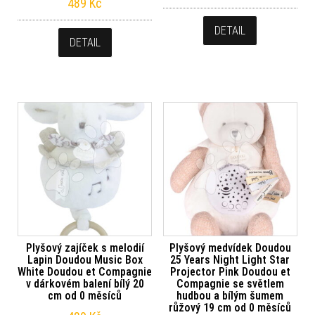
489
Kč
DETAIL
DETAIL
Plyšový zajíček s melodií
Plyšový medvídek Doudou
Lapin Doudou Music Box
25 Years Night Light Star
White Doudou et Compagnie
Projector Pink Doudou et
v dárkovém balení bílý 20
Compagnie se světlem
cm od 0 měsíců
hudbou a bílým šumem
růžový 19 cm od 0 měsíců