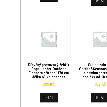
DETAIL
Dřevěný provazový žebřík
Gril na zah
Rope Ladder Outdoor
Garden&Seasons 
Eichhorn přírodní 170 cm
s hamburgere
délka 60 kg nosnost
doplňky od 18 
309
Kč
189
Kč
DETAIL
DETAIL