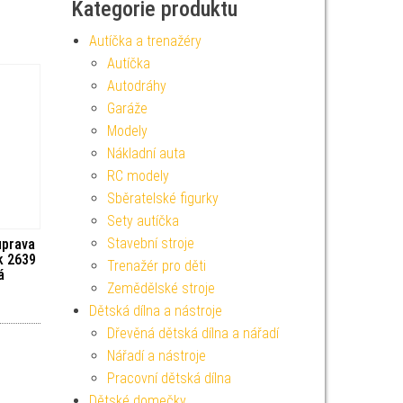
Kategorie produktu
Autíčka a trenažéry
Autíčka
Autodráhy
Garáže
Modely
Nákladní auta
RC modely
Sběratelské figurky
Sety autíčka
Stavební stroje
uprava
k 2639
Trenažér pro děti
á
Zemědělské stroje
Dětská dílna a nástroje
Dřevěná dětská dílna a nářadí
Nářadí a nástroje
Pracovní dětská dílna
Dětské domečky