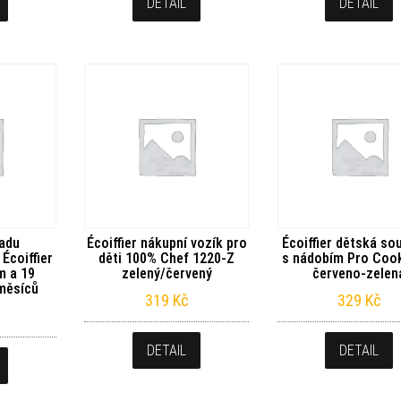
DETAIL
DETAIL
radu
Écoiffier nákupní vozík pro
Écoiffier dětská so
Écoiffier
děti 100% Chef 1220-Z
s nádobím Pro Coo
m a 19
zelený/červený
červeno-zelen
měsíců
319
Kč
329
Kč
DETAIL
DETAIL