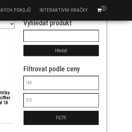
0
SKÝCH POKOJŮ
INTERAKTIVNÍ HRAČKY
Vyhledat produkt
Vyhledávání
Filtrovat podle ceny
Minimální cena
tíčky
iffier
Maximální cena
d 18
FILTR