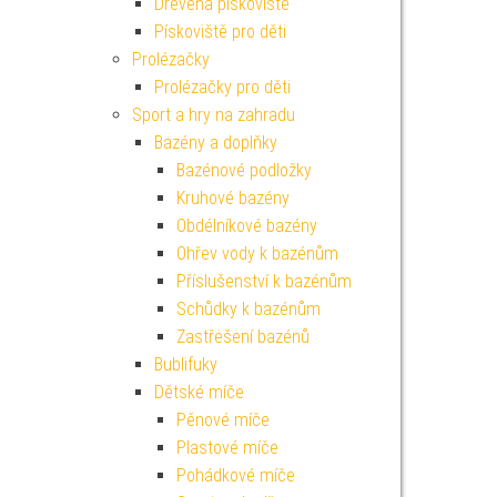
Dřevěná pískoviště
Pískoviště pro děti
Prolézačky
Prolézačky pro děti
Sport a hry na zahradu
Bazény a doplňky
Bazénové podložky
Kruhové bazény
Obdélníkové bazény
Ohřev vody k bazénům
Příslušenství k bazénům
Schůdky k bazénům
Zastřešení bazénů
Bublifuky
Dětské míče
Pěnové míče
Plastové míče
Pohádkové míče