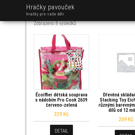
Hračky pavouček
hračky pro vaše děti
Seřazeno od nejnovějších
Zobrazeno 8 výsledků
Écoiffier dětská souprava
Dřevěná skláda
s nádobím Pro Cook 2639
Stacking Toy Eic
červeno-zelená
různými barevnými
dílů od 12 m
329
Kč
269
Kč
DETAIL