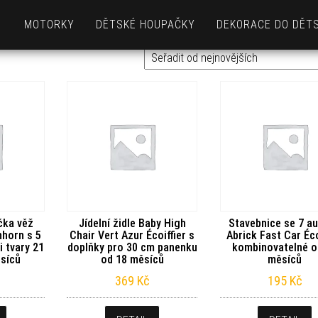
MOTORKY
DĚTSKÉ HOUPAČKY
DEKORACE DO DĚT
čka věž
Jídelní židle Baby High
Stavebnice se 7 au
hhorn s 5
Chair Vert Azur Écoiffier s
Abrick Fast Car Éco
 tvary 21
doplňky pro 30 cm panenku
kombinovatelné o
ěsíců
od 18 měsíců
měsíců
369
Kč
195
Kč