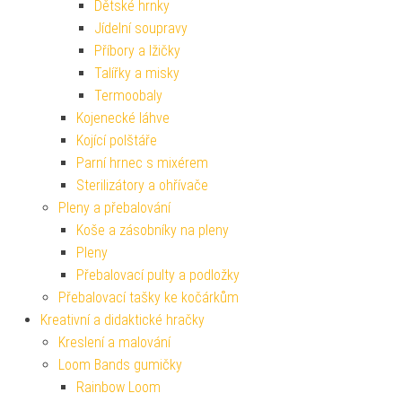
Dětské hrnky
Jídelní soupravy
Příbory a lžičky
Talířky a misky
Termoobaly
Kojenecké láhve
Kojící polštáře
Parní hrnec s mixérem
Sterilizátory a ohřívače
Pleny a přebalování
Koše a zásobníky na pleny
Pleny
Přebalovací pulty a podložky
Přebalovací tašky ke kočárkům
Kreativní a didaktické hračky
Kreslení a malování
Loom Bands gumičky
Rainbow Loom