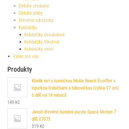
Dětské chrániče
Dětské přilby
Dřevěná odrážedla
Koloběžky
Koloběžky dvoukolové
Koloběžky tříkolové
Koloběžky vlnící
Výběr pro vás
Produkty
Kbelík set s konvičkou Mušle Beach Écoiffier s
lopatkou hrabičkami a bábovičkou (výška 17 cm)
6 dílů od 18 měsíců
149
Kč
Janod dřevěné hudební puzzle Space Motion 7
dílů 07073
319
Kč