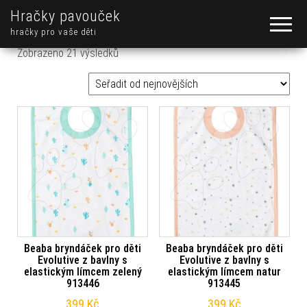
Hračky pavouček
hračky pro vaše děti
Seřazeno od nejnovějších
Zobrazeno 21 výsledků
Beaba bryndáček pro děti
Beaba bryndáček pro děti
Evolutive z bavlny s
Evolutive z bavlny s
elastickým límcem zelený
elastickým límcem natur
913446
913445
399
Kč
399
Kč