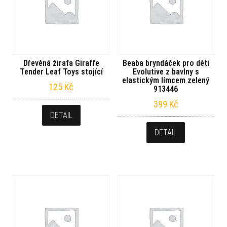
Dřevěná žirafa Giraffe
Beaba bryndáček pro děti
Tender Leaf Toys stojící
Evolutive z bavlny s
elastickým límcem zelený
125
Kč
913446
399
Kč
DETAIL
DETAIL