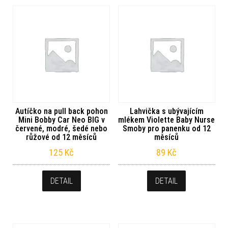
Autíčko na pull back pohon
Lahvička s ubývajícím
Mini Bobby Car Neo BIG v
mlékem Violette Baby Nurse
červené, modré, šedé nebo
Smoby pro panenku od 12
růžové od 12 měsíců
měsíců
125
Kč
89
Kč
DETAIL
DETAIL