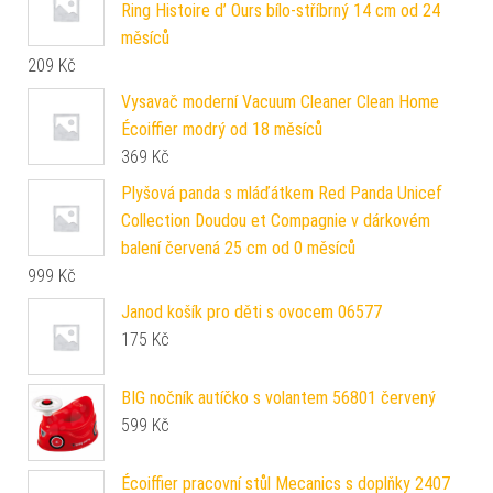
Ring Histoire d’ Ours bílo-stříbrný 14 cm od 24
měsíců
209
Kč
Vysavač moderní Vacuum Cleaner Clean Home
Écoiffier modrý od 18 měsíců
369
Kč
Plyšová panda s mláďátkem Red Panda Unicef
Collection Doudou et Compagnie v dárkovém
balení červená 25 cm od 0 měsíců
999
Kč
Janod košík pro děti s ovocem 06577
175
Kč
BIG nočník autíčko s volantem 56801 červený
599
Kč
Écoiffier pracovní stůl Mecanics s doplňky 2407