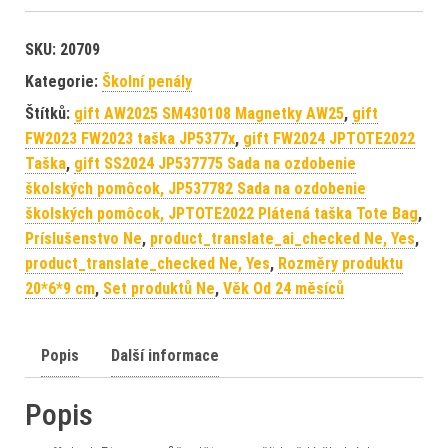
SKU:
20709
Kategorie:
Školní penály
Štítků:
gift AW2025 SM430108 Magnetky AW25
,
gift
FW2023 FW2023 taška JP5377x
,
gift FW2024 JPTOTE2022
Taška
,
gift SS2024 JP537775 Sada na ozdobenie
školských pomôcok, JP537782 Sada na ozdobenie
školských pomôcok, JPTOTE2022 Plátená taška Tote Bag
,
Príslušenstvo Ne
,
product_translate_ai_checked Ne, Yes
,
product_translate_checked Ne, Yes
,
Rozměry produktu
20*6*9 cm
,
Set produktů Ne
,
Věk Od 24 měsíců
Popis
Další informace
Popis