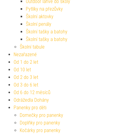
Outdoor láhve do školy
Pytlíky na přezůvky
Školní aktovky
Školní penály
Školní tašky a batohy
Školní tašky a batohy
Školní tabule
Nezařazené
Od 1 do 2 let
Od 10 let
Od 2 do 3 let
Od 3 do 6 let
Od 6 do 12 měsíců
Odrážedla Dohány
Panenky pro děti
Domečky pro panenky
Doplňky pro panenky
Kočárky pro panenky