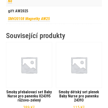
Ne
gift AW2025
SM430108 Magnetky AW25
Související produkty
Smoby přebalovací set Baby
Smoby dětský set plenek
Nurse pro panenku 024395
Baby Nurse pro panenku
růžovo-zelený
24393
389
Kč
115
Kč