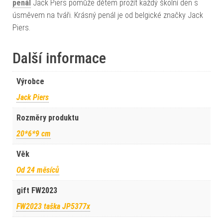
penál
Jack Piers pomůže dětem prožít každý školní den s
úsměvem na tváři. Krásný penál je od belgické značky Jack
Piers.
Další informace
Výrobce
Jack Piers
Rozměry produktu
20*6*9 cm
Věk
Od 24 měsíců
gift FW2023
FW2023 taška JP5377x