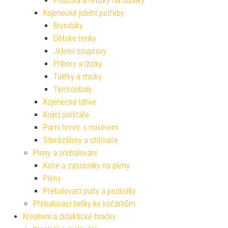
Pouzdra a řetízky na dudlíky
Kojenecké jídelní potřeby
Bryndáky
Dětské hrnky
Jídelní soupravy
Příbory a lžičky
Talířky a misky
Termoobaly
Kojenecké láhve
Kojící polštáře
Parní hrnec s mixérem
Sterilizátory a ohřívače
Pleny a přebalování
Koše a zásobníky na pleny
Pleny
Přebalovací pulty a podložky
Přebalovací tašky ke kočárkům
Kreativní a didaktické hračky