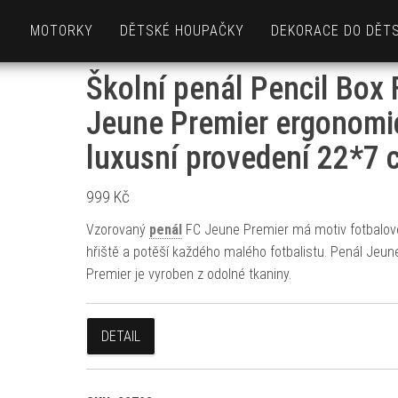
MOTORKY
DĚTSKÉ HOUPAČKY
DEKORACE DO DĚT
Školní penál Pencil Box
Jeune Premier ergonomi
luxusní provedení 22*7 
999
Kč
Vzorovaný
penál
FC Jeune Premier má motiv fotbalo
hřiště a potěší každého malého fotbalistu. Penál Jeun
Premier je vyroben z odolné tkaniny.
DETAIL