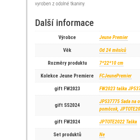
vyroben z odolné tkaniny.
Další informace
Výrobce
Jeune Premier
Věk
Od 24 měsíců
Rozměry produktu
7*22*10 cm
Kolekce Jeune Premiere
FCJeunePremier
gift FW2023
FW2023 taška JP53
JP537775 Sada na o
gift SS2024
pomôcok, JPTOTE202
gift FW2024
JPTOTE2022 Taška
Set produktů
Ne