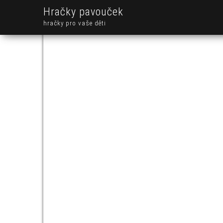
Hračky pavouček
hračky pro vaše děti