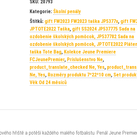
SKU:
20793
Kategorie:
Školní penály
Štítků:
gift FW2023 FW2023 taška JP5377x
,
gift FW
JPTOTE2022 Taška
,
gift SS2024 JP537775 Sada na
ozdobenie školských pomôcok, JP537782 Sada na
ozdobenie školských pomôcok, JPTOTE2022 Pláte
taška Tote Bag
,
Kolekce Jeune Premiere
FCJeunePremier
,
Príslušenstvo Ne
,
product_translate_checked Ne, Yes
,
product_trans
Ne, Yes
,
Rozměry produktu 7*22*10 cm
,
Set produk
Věk Od 24 měsíců
vého hřiště a potěší každého malého fotbalistu. Penál Jeune Premier