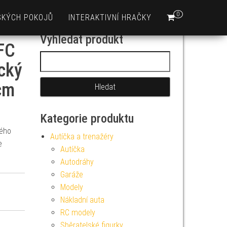
0
SKÝCH POKOJŮ
INTERAKTIVNÍ HRAČKY
Vyhledat produkt
 FC
Vyhledávání
cký
cm
Kategorie produktu
vého
Autíčka a trenažéry
e
Autíčka
Autodráhy
Garáže
Modely
Nákladní auta
RC modely
Sběratelské figurky