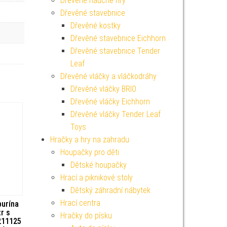
Dřevěné naučné hry
Dřevěné stavebnice
Dřevěné kostky
Dřevěné stavebnice Eichhorn
Dřevěné stavebnice Tender
Leaf
Dřevěné vláčky a vláčkodráhy
Dřevěné vláčky BRIO
Dřevěné vláčky Eichhorn
Dřevěné vláčky Tender Leaf
Toys
Hračky a hry na zahradu
Houpačky pro děti
Dětské houpačky
Hrací a piknikové stoly
Dětský záhradní nábytek
Hrací centra
urína
r s
Hračky do písku
211125