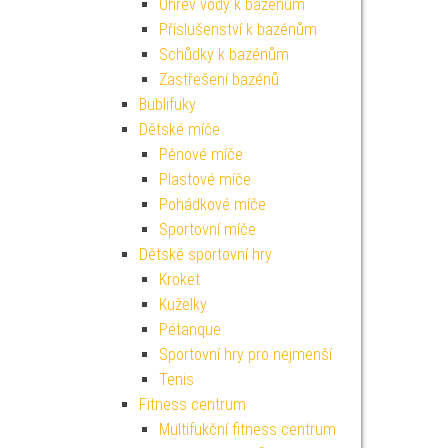
Ohřev vody k bazénům
Příslušenství k bazénům
Schůdky k bazénům
Zastřešení bazénů
Bublifuky
Dětské míče
Pěnové míče
Plastové míče
Pohádkové míče
Sportovní míče
Dětské sportovní hry
Kroket
Kuželky
Pétanque
Sportovní hry pro nejmenší
Tenis
Fitness centrum
Multifukční fitness centrum