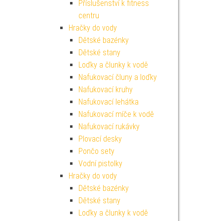
Příslušenství k fitness
centru
Hračky do vody
Dětské bazénky
Dětské stany
Loďky a člunky k vodě
Nafukovací čluny a loďky
Nafukovací kruhy
Nafukovací lehátka
Nafukovací míče k vodě
Nafukovací rukávky
Plovací desky
Pončo sety
Vodní pistolky
Hračky do vody
Dětské bazénky
Dětské stany
Loďky a člunky k vodě