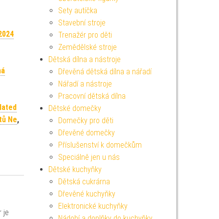
Sety autíčka
Stavební stroje
2024
Trenažér pro děti
Zemědělské stroje
Dětská dílna a nástroje
ná
Dřevěná dětská dílna a nářadí
Nářadí a nástroje
Pracovní dětská dílna
lated
Dětské domečky
tů Ne
,
Domečky pro děti
Dřevěné domečky
Příslušenství k domečkům
Speciálně jen u nás
Dětské kuchyňky
Dětská cukrárna
Dřevěné kuchyňky
Elektronické kuchyňky
 je
Nádobí a doplňky do kuchyňky