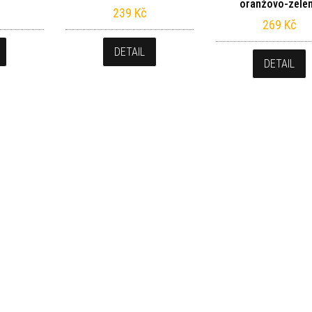
oranžovo-zele
239
Kč
269
Kč
DETAIL
DETAIL