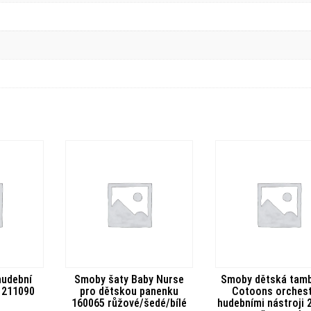
hudební
Smoby šaty Baby Nurse
Smoby dětská tamb
 211090
pro dětskou panenku
Cotoons orchest
160065 růžové/šedé/bílé
hudebními nástroji 