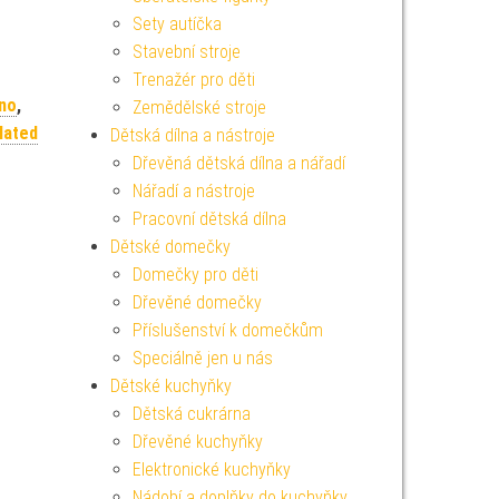
Sety autíčka
Stavební stroje
Trenažér pro děti
no
,
Zemědělské stroje
lated
Dětská dílna a nástroje
Dřevěná dětská dílna a nářadí
Nářadí a nástroje
Pracovní dětská dílna
Dětské domečky
Domečky pro děti
Dřevěné domečky
Příslušenství k domečkům
Speciálně jen u nás
Dětské kuchyňky
Dětská cukrárna
Dřevěné kuchyňky
Elektronické kuchyňky
Nádobí a doplňky do kuchyňky