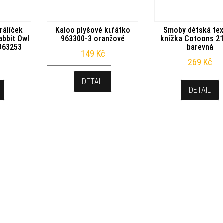
rálíček
Kaloo plyšové kuřátko
Smoby dětská text
abbit Owl
963300-3 oranžové
knížka Cotoons 2
 963253
barevná
149
Kč
269
Kč
DETAIL
DETAIL