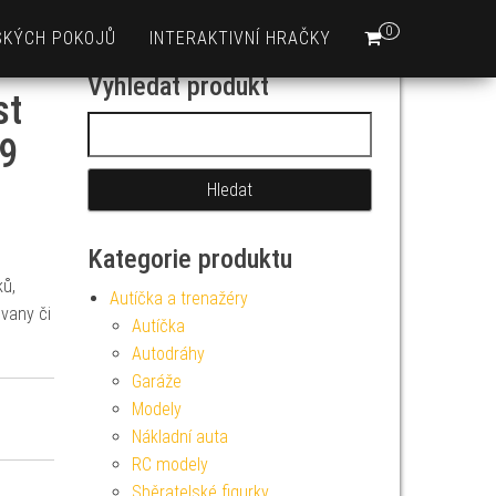
0
SKÝCH POKOJŮ
INTERAKTIVNÍ HRAČKY
Vyhledat produkt
st
Vyhledávání
 9
Kategorie produktu
ků,
Autíčka a trenažéry
 vany či
Autíčka
Autodráhy
Garáže
Modely
Nákladní auta
RC modely
Sběratelské figurky