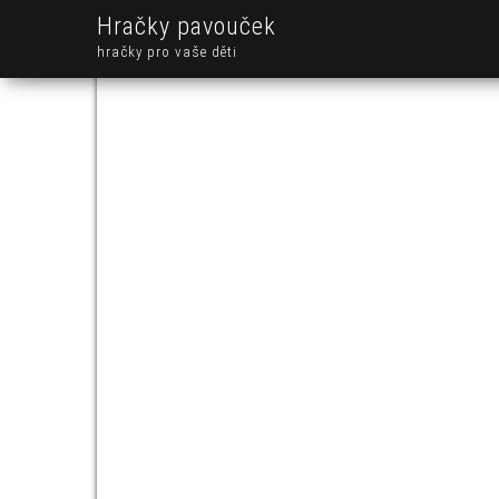
Hračky pavouček
hračky pro vaše děti