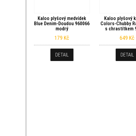
Kaloo plyšový medvídek
Kaloo plyšový k
Blue Denim-Doudou 960066
Colors-Chubby R
modrý
s chrastítkem
179
Kč
649
Kč
DETAIL
DETAIL