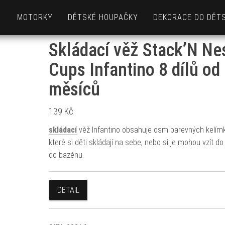
MOTORKY
DĚTSKÉ HOUPAČKY
DEKORACE DO DĚT
Skládací věž Stack’N Ne
Cups Infantino 8 dílů od
měsíců
139
Kč
skládací
věž Infantino obsahuje osm barevných kelím
které si děti skládají na sebe, nebo si je mohou vzít do
do bazénu.
DETAIL