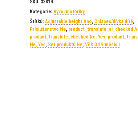
SKU:
33814
Kategorie:
Vývoj motoriky
Štítků:
Adjustable height Ano
,
Chlapec/dívka dítě
,
Príslušenstvo Ne
,
product_translate_ai_checked A
product_translate_checked Ne, Yes
,
product_trans
Ne, Yes
,
Set produktů Ne
,
Věk Od 9 měsíců