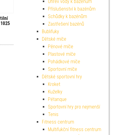
Ohřev vody k bazénům
Příslušenství k bazénům
Schůdky k bazénům
ilní
11025
Zastřešení bazénů
Bublifuky
Dětské míče
Pěnové míče
Plastové míče
Pohádkové míče
Sportovní míče
Dětské sportovní hry
Kroket
Kuželky
Pétanque
Sportovní hry pro nejmenší
Tenis
Fitness centrum
Multifukční fitness centrum