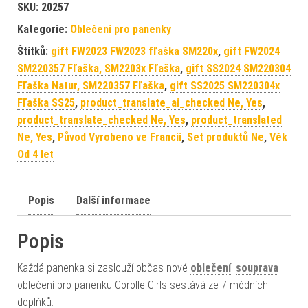
SKU:
20257
Kategorie:
Oblečení pro panenky
Štítků:
gift FW2023 FW2023 fľaška SM220x
,
gift FW2024
SM220357 Fľaška, SM2203x Fľaška
,
gift SS2024 SM220304
Fľaška Natur, SM220357 Fľaška
,
gift SS2025 SM220304x
Fľaška SS25
,
product_translate_ai_checked Ne, Yes
,
product_translate_checked Ne, Yes
,
product_translated
Ne, Yes
,
Původ Vyrobeno ve Francii
,
Set produktů Ne
,
Věk
Od 4 let
Popis
Další informace
Popis
Každá panenka si zaslouží občas nové
oblečení
.
souprava
oblečení pro panenku Corolle Girls sestává ze 7 módních
doplňků.