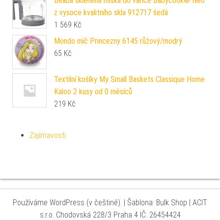
Beaba skleněná miska do vařiče Babycook® Neo
z vysoce kvalitního skla 912717 šedá
1 569
Kč
Mondo míč Princezny 6145 růžový/modrý
65
Kč
Textilní košíky My Small Baskets Classique Home
Kaloo 2 kusy od 0 měsíců
219
Kč
Zajímavosti
Používáme WordPress (v češtině).
|
Šablona: Bulk Shop
| ACIT
s.r.o. Chodovská 228/3 Praha 4 IČ: 26454424