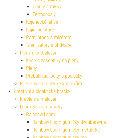
Talířky a misky
Termoobaly
Kojenecké láhve
Kojící polštáře
Parní hrnec s mixérem
Sterilizátory a ohřívače
Pleny a přebalování
Koše a zásobníky na pleny
Pleny
Přebalovací pulty a podložky
Přebalovací tašky ke kočárkům
Kreativní a didaktické hračky
Kreslení a malování
Loom Bands gumičky
Rainbow Loom
Rainbow Loom gumičky dvoubarevné
Rainbow Loom gumičky metalické
Rainbow Loom gumičky mix