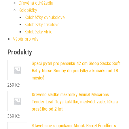
Dřevěná odrážedla
Koloběžky
Koloběžky dvoukolové
Koloběžky tříkolové
Koloběžky vlnící
Výběr pro vás
Produkty
Spací pytel pro panenku 42 cm Sleep Sacks Soft
Baby Nurse Smoby do postýlky a kočárku od 18
měsíců
269
Kč
Dřevěné sladké makronky Animal Macarons
Tender Leaf Toys kuřátko, medvěd, zajíc, liška a
prasátko od 2 let
369
Kč
Stavebnice s opičkami Abrick Barrel Écoiffier s