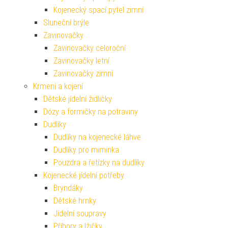
Kojenecký spací pytel zimní
Sluneční brýle
Zavinovačky
Zavinovačky celoroční
Zavinovačky letní
Zavinovačky zimní
Krmení a kojení
Dětské jídelní židličky
Dózy a formičky na potraviny
Dudlíky
Dudlíky na kojenecké láhve
Dudlíky pro miminka
Pouzdra a řetízky na dudlíky
Kojenecké jídelní potřeby
Bryndáky
Dětské hrnky
Jídelní soupravy
Příbory a lžičky