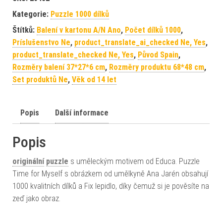
Kategorie:
Puzzle 1000 dílků
Štítků:
Balení v kartonu A/N Ano
,
Počet dílků 1000
,
Príslušenstvo Ne
,
product_translate_ai_checked Ne, Yes
,
product_translate_checked Ne, Yes
,
Původ Spain
,
Rozměry balení 37*27*6 cm
,
Rozměry produktu 68*48 cm
,
Set produktů Ne
,
Věk od 14 let
Popis
Další informace
Popis
originální
puzzle
s uměleckým motivem od Educa. Puzzle
Time for Myself s obrázkem od umělkyně Ana Jarén obsahují
1000 kvalitních dílků a Fix lepidlo, díky čemuž si je pověsíte na
zeď jako obraz.