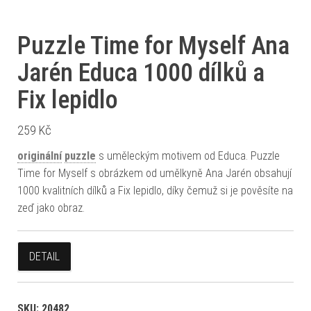
Puzzle Time for Myself Ana
Jarén Educa 1000 dílků a
Fix lepidlo
259
Kč
originální
puzzle
s uměleckým motivem od Educa. Puzzle
Time for Myself s obrázkem od umělkyně Ana Jarén obsahují
1000 kvalitních dílků a Fix lepidlo, díky čemuž si je pověsíte na
zeď jako obraz.
DETAIL
SKU:
20482