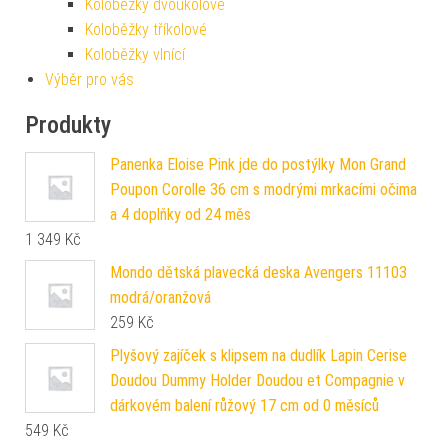
Koloběžky dvoukolové
Koloběžky tříkolové
Koloběžky vlnící
Výběr pro vás
Produkty
Panenka Eloise Pink jde do postýlky Mon Grand
Poupon Corolle 36 cm s modrými mrkacími očima
a 4 doplňky od 24 měs
1 349
Kč
Mondo dětská plavecká deska Avengers 11103
modrá/oranžová
259
Kč
Plyšový zajíček s klipsem na dudlík Lapin Cerise
Doudou Dummy Holder Doudou et Compagnie v
dárkovém balení růžový 17 cm od 0 měsíců
549
Kč