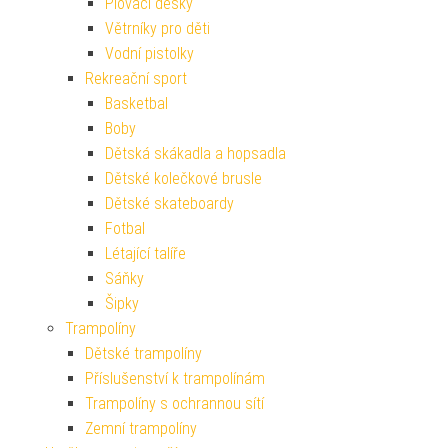
Plovací desky
Větrníky pro děti
Vodní pistolky
Rekreační sport
Basketbal
Boby
Dětská skákadla a hopsadla
Dětské kolečkové brusle
Dětské skateboardy
Fotbal
Létající talíře
Sáňky
Šipky
Trampolíny
Dětské trampolíny
Příslušenství k trampolínám
Trampolíny s ochrannou sítí
Zemní trampolíny