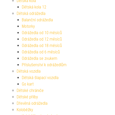
Dětská kola
Dětská kola 12
Dětská odrážedla
Balanční odrážedla
Motorky
Odrážedla od 10 měsíců
Odrážedla od 12 měsíců
Odrážedla od 18 měsíců
Odrážedla od 6 měsíců
Odrážedla se zvukem
Příslušenství k odrážedlům
Dětská vozidla
Dětská šlapací vozidla
Go kart
Dětské chrániče
Dětské přilby
Dřevěná odrážedla
Koloběžky