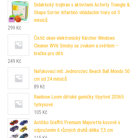
Didaktický trojhran s aktivitami Activity Triangle &
Shape Sorter Infantino vkládacími tvary od 3
měsíců
299
Kč
Čistič oken elektronický Kärcher Windows
Cleaner WV6 Smoby se zvukem a světlem –
hračka pro děti
249
Kč
Nafukovací míč Jednorožec Beach Ball Mondo 50
cm od 24 měsíců
89
Kč
Rainbow Loom dětské gumičky třpytivé 20365
tyrkysové
105
Kč
Autíčko Graffiti Premium Majorette kovové s
odpružením 6 různých druhů délka 7,5 cm
115
Kč