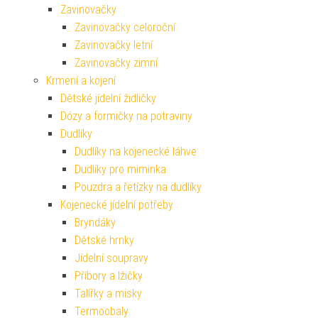
Zavinovačky
Zavinovačky celoroční
Zavinovačky letní
Zavinovačky zimní
Krmení a kojení
Dětské jídelní židličky
Dózy a formičky na potraviny
Dudlíky
Dudlíky na kojenecké láhve
Dudlíky pro miminka
Pouzdra a řetízky na dudlíky
Kojenecké jídelní potřeby
Bryndáky
Dětské hrnky
Jídelní soupravy
Příbory a lžičky
Talířky a misky
Termoobaly