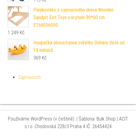
Pieskovisko z cyprusového dreva Wooden
Sandpit Exit Toys s krytom 90*60 cm
ET68056050
1 249
Kč
Houpačka oboustranná zvířátko Dohány žlutá od
18 měsíců
369
Kč
Zajímavosti
Používáme WordPress (v češtině).
|
Šablona: Bulk Shop
| ACIT
s.r.o. Chodovská 228/3 Praha 4 IČ: 26454424