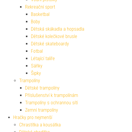
Rekreační sport
Basketbal
Boby
Dětská skákadla a hopsadla
Dětské kolečkové brusle
Dětské skateboardy
Fotbal
Létající talíře
Sáňky
Šipky
Trampolíny
Dětské trampolíny
Příslušenství k trampolínám
Trampolíny s ochrannou sítí
Zemní trampolíny
Hračky pro nejmenší
Chrastítka a kousátka