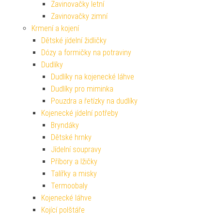
Zavinovačky letní
Zavinovačky zimní
Krmení a kojení
Dětské jídelní židličky
Dózy a formičky na potraviny
Dudlíky
Dudlíky na kojenecké láhve
Dudlíky pro miminka
Pouzdra a řetízky na dudlíky
Kojenecké jídelní potřeby
Bryndáky
Dětské hrnky
Jídelní soupravy
Příbory a lžičky
Talířky a misky
Termoobaly
Kojenecké láhve
Kojící polštáře