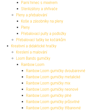
Parní hrnec s mixérem
Sterilizátory a ohřívače
Pleny a přebalování
Koše a zásobníky na pleny
Pleny
Přebalovací pulty a podložky
Přebalovací tašky ke kočárkům
Kreativní a didaktické hračky
Kreslení a malování
Loom Bands gumičky
Rainbow Loom
Rainbow Loom gumičky dvoubarevné
Rainbow Loom gumičky metalické
Rainbow Loom gumičky mix
Rainbow Loom gumičky neonové
Rainbow Loom gumičky plné
Rainbow Loom gumičky průsvitné
Rainbow Loom gumičky tříbarevné