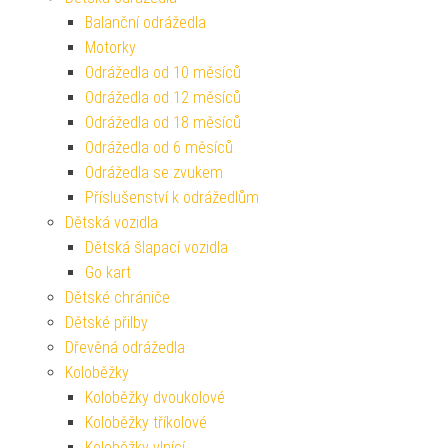
Balanční odrážedla
Motorky
Odrážedla od 10 měsíců
Odrážedla od 12 měsíců
Odrážedla od 18 měsíců
Odrážedla od 6 měsíců
Odrážedla se zvukem
Příslušenství k odrážedlům
Dětská vozidla
Dětská šlapací vozidla
Go kart
Dětské chrániče
Dětské přilby
Dřevěná odrážedla
Koloběžky
Koloběžky dvoukolové
Koloběžky tříkolové
Koloběžky vlnící