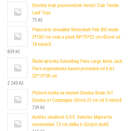
Dřevěný krab poustevníček Hermit Crab Tender
Leaf Toys
75
Kč
Pískoviště dvoudílné Watershell Pink BIG mušle
2*100 l na vodu a písek 88*75*22 cm růžové od
18 měsíců
839
Kč
Školní aktovka Schoolbag Paris Large Aloha Jack
Piers ergonomická luxusní provedení od 6 let
32*15*38 cm
2 249
Kč
Plyšová myška na mazlení Doudou Boule 3v1
Doudou et Compagnie růžová 25 cm od 0 měsíců
739
Kč
Autíčko zásahové S.O.S. Vehicles Majorette
otevíratelné 7,5 cm délka 6 různých druhů