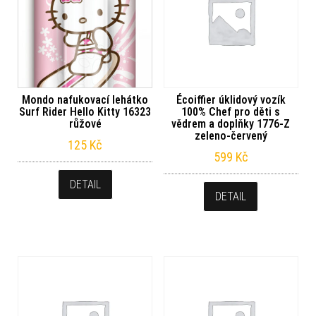
Mondo nafukovací lehátko
Écoiffier úklidový vozík
Surf Rider Hello Kitty 16323
100% Chef pro děti s
růžové
vědrem a doplňky 1776-Z
zeleno-červený
125
Kč
599
Kč
DETAIL
DETAIL