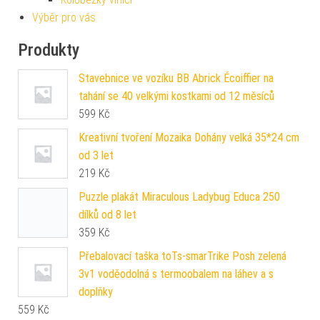
Výběr pro vás
Produkty
Stavebnice ve vozíku BB Abrick Écoiffier na
tahání se 40 velkými kostkami od 12 měsíců
599
Kč
Kreativní tvoření Mozaika Dohány velká 35*24 cm
od 3 let
219
Kč
Puzzle plakát Miraculous Ladybug Educa 250
dílků od 8 let
359
Kč
Přebalovací taška toTs-smarTrike Posh zelená
3v1 voděodolná s termoobalem na láhev a s
doplňky
559
Kč