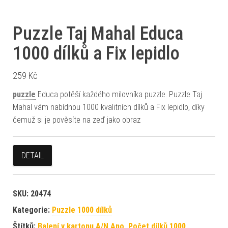
Puzzle Taj Mahal Educa
1000 dílků a Fix lepidlo
259
Kč
puzzle
Educa potěší každého milovníka puzzle. Puzzle Taj
Mahal vám nabídnou 1000 kvalitních dílků a Fix lepidlo, díky
čemuž si je pověsíte na zeď jako obraz
DETAIL
SKU:
20474
Kategorie:
Puzzle 1000 dílků
Štítků:
Balení v kartonu A/N Ano
,
Počet dílků 1000
,