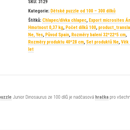
SKU:
3129
Kategorie:
Dětské puzzle od 100 – 300 dílků
Štítků:
Chlapec/dívka chlapec
,
Export microsites Á
Hmotnost 0,37 kg
,
Počet dílků 100
,
product_transl
Ne, Yes
,
Původ Spain
,
Rozměry balení 32*22*5 cm
,
Rozměry produktu 40*28 cm
,
Set produktů Ne
,
Věk 
let
puzzle
Junior Dinosaurus ze 100 dílů je nadčasová
hračka
pro všechn