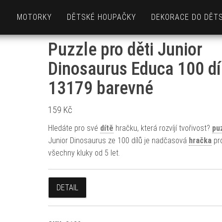
MOTORKY
DĚTSKÉ HOUPAČKY
DEKORACE DO DĚT
Puzzle pro děti Junior
Dinosaurus Educa 100 dí
13179 barevné
159
Kč
Hledáte pro své
dítě
hračku, která rozvíjí tvořivost?
pu
Junior Dinosaurus ze 100 dílů je nadčasová
hračka
pr
všechny kluky od 5 let.
DETAIL