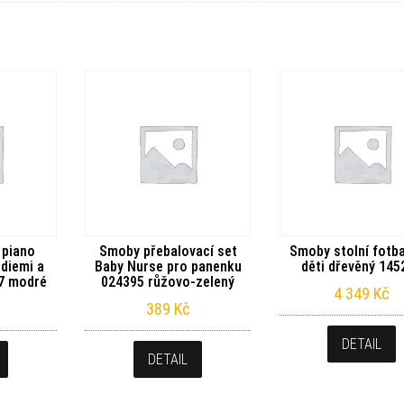
 piano
Smoby přebalovací set
Smoby stolní fotba
diemi a
Baby Nurse pro panenku
děti dřevěný 145
87 modré
024395 růžovo-zelený
4 349
Kč
389
Kč
DETAIL
DETAIL