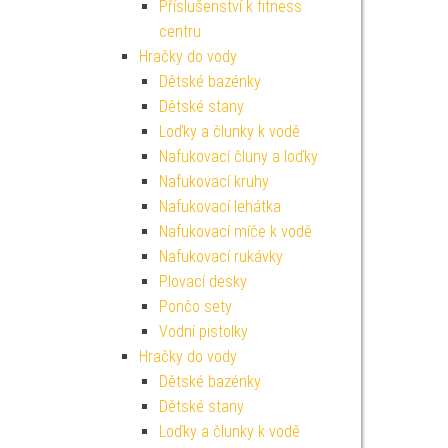
Příslušenství k fitness
centru
Hračky do vody
Dětské bazénky
Dětské stany
Loďky a člunky k vodě
Nafukovací čluny a loďky
Nafukovací kruhy
Nafukovací lehátka
Nafukovací míče k vodě
Nafukovací rukávky
Plovací desky
Pončo sety
Vodní pistolky
Hračky do vody
Dětské bazénky
Dětské stany
Loďky a člunky k vodě