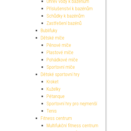
Ohřev vody k bazénům
Příslušenství k bazénům
Schůdky k bazénům
Zastřešení bazénů
Bublifuky
Dětské míče
Pěnové míče
Plastové míče
Pohádkové míče
Sportovní míče
Dětské sportovní hry
Kroket
Kuželky
Pétanque
Sportovní hry pro nejmenší
Tenis
Fitness centrum
Multifukční fitness centrum