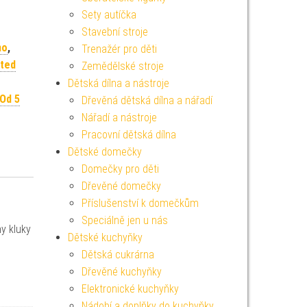
Sety autíčka
Stavební stroje
no
,
Trenažér pro děti
ated
Zemědělské stroje
Dětská dílna a nástroje
Od 5
Dřevěná dětská dílna a nářadí
Nářadí a nástroje
Pracovní dětská dílna
Dětské domečky
Domečky pro děti
Dřevěné domečky
Příslušenství k domečkům
Speciálně jen u nás
y kluky
Dětské kuchyňky
Dětská cukrárna
Dřevěné kuchyňky
Elektronické kuchyňky
Nádobí a doplňky do kuchyňky