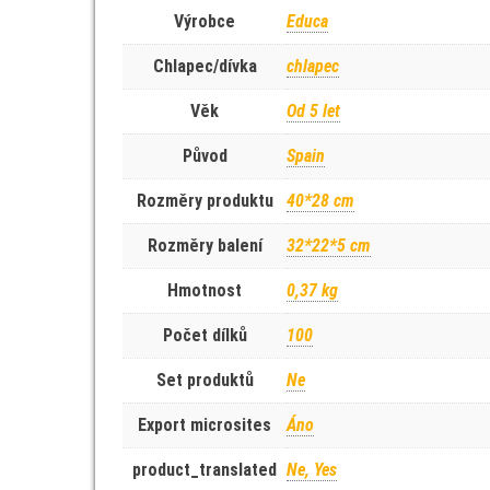
Výrobce
Educa
Chlapec/dívka
chlapec
Věk
Od 5 let
Původ
Spain
Rozměry produktu
40*28 cm
Rozměry balení
32*22*5 cm
Hmotnost
0,37 kg
Počet dílků
100
Set produktů
Ne
Export microsites
Áno
product_translated
Ne, Yes