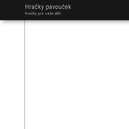
Hračky pavouček
hračky pro vaše děti