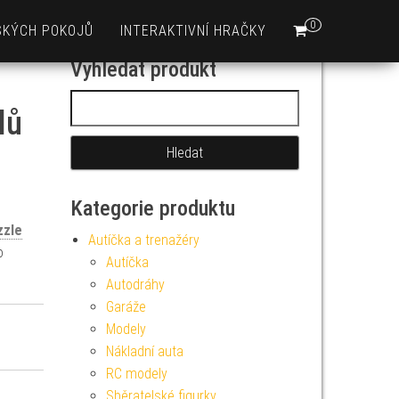
0
SKÝCH POKOJŮ
INTERAKTIVNÍ HRAČKY
Vyhledat produkt
Vyhledávání
lů
Kategorie produktu
zzle
Autíčka a trenažéry
o
Autíčka
Autodráhy
Garáže
Modely
Nákladní auta
RC modely
Sběratelské figurky