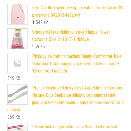
Red Castle kojenecký spací vak Fleur de Coton®
prošívaný 0423164 růžový
1 549
Kč
Smoby dětské skládací šálky Happy Tower
Cotoons 5 ks 211317-1 růžové
269
Kč
Plyšový zajíček na mazlení Bunny Comforter Blue
Doudou et Compagnie v dárkovém balení modrý
18 cm od 0 měsíců
349
Kč
První tréninkové lžičky First Age Silicone Spoons
Nature Duo Beaba ze silikonu pro samostatné
jídlo v praktickém obalu 2 kusy zeleno-modré od 4
měsíců
369
Kč
Rozšíření k magnetické stavebnici Lichoběžník