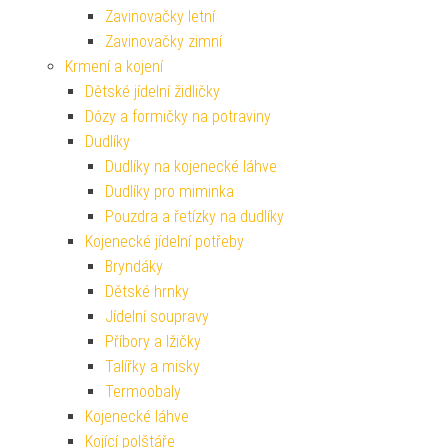
Zavinovačky letní
Zavinovačky zimní
Krmení a kojení
Dětské jídelní židličky
Dózy a formičky na potraviny
Dudlíky
Dudlíky na kojenecké láhve
Dudlíky pro miminka
Pouzdra a řetízky na dudlíky
Kojenecké jídelní potřeby
Bryndáky
Dětské hrnky
Jídelní soupravy
Příbory a lžičky
Talířky a misky
Termoobaly
Kojenecké láhve
Kojící polštáře