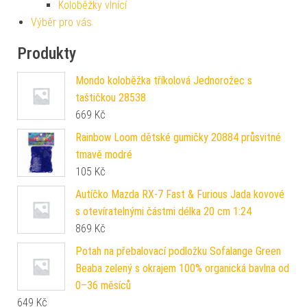
Koloběžky vlnící
Výběr pro vás
Produkty
Mondo koloběžka tříkolová Jednorožec s
taštičkou 28538
669
Kč
Rainbow Loom dětské gumičky 20884 průsvitné
tmavě modré
105
Kč
Autíčko Mazda RX-7 Fast & Furious Jada kovové
s otevíratelnými částmi délka 20 cm 1:24
869
Kč
Potah na přebalovací podložku Sofalange Green
Beaba zelený s okrajem 100% organická bavlna od
0–36 měsíců
649
Kč