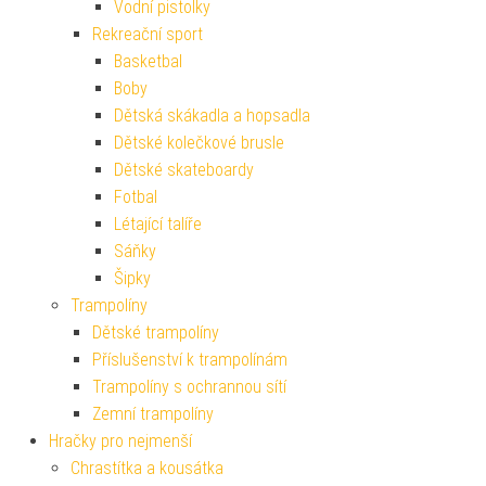
Vodní pistolky
Rekreační sport
Basketbal
Boby
Dětská skákadla a hopsadla
Dětské kolečkové brusle
Dětské skateboardy
Fotbal
Létající talíře
Sáňky
Šipky
Trampolíny
Dětské trampolíny
Příslušenství k trampolínám
Trampolíny s ochrannou sítí
Zemní trampolíny
Hračky pro nejmenší
Chrastítka a kousátka