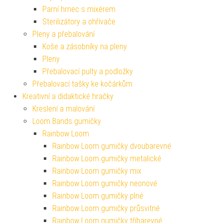
Parní hrnec s mixérem
Sterilizátory a ohřívače
Pleny a přebalování
Koše a zásobníky na pleny
Pleny
Přebalovací pulty a podložky
Přebalovací tašky ke kočárkům
Kreativní a didaktické hračky
Kreslení a malování
Loom Bands gumičky
Rainbow Loom
Rainbow Loom gumičky dvoubarevné
Rainbow Loom gumičky metalické
Rainbow Loom gumičky mix
Rainbow Loom gumičky neonové
Rainbow Loom gumičky plné
Rainbow Loom gumičky průsvitné
Rainbow Loom gumičky tříbarevné