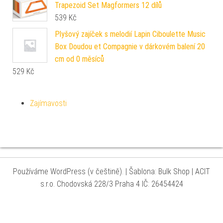
Trapezoid Set Magformers 12 dílů
539
Kč
Plyšový zajíček s melodií Lapin Ciboulette Music
Box Doudou et Compagnie v dárkovém balení 20
cm od 0 měsíců
529
Kč
Zajímavosti
Používáme WordPress (v češtině).
|
Šablona: Bulk Shop
| ACIT
s.r.o. Chodovská 228/3 Praha 4 IČ: 26454424