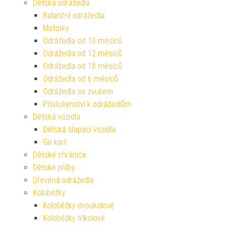
Dětská odrážedla
Balanční odrážedla
Motorky
Odrážedla od 10 měsíců
Odrážedla od 12 měsíců
Odrážedla od 18 měsíců
Odrážedla od 6 měsíců
Odrážedla se zvukem
Příslušenství k odrážedlům
Dětská vozidla
Dětská šlapací vozidla
Go kart
Dětské chrániče
Dětské přilby
Dřevěná odrážedla
Koloběžky
Koloběžky dvoukolové
Koloběžky tříkolové