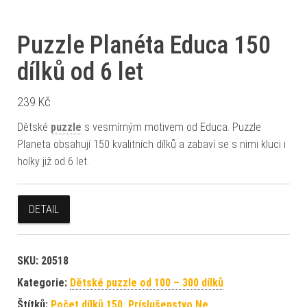
Puzzle Planéta Educa 150
dílků od 6 let
239
Kč
Dětské
puzzle
s vesmírným motivem od Educa. Puzzle
Planeta obsahují 150 kvalitních dílků a zabaví se s nimi kluci i
holky již od 6 let.
DETAIL
SKU:
20518
Kategorie:
Dětské puzzle od 100 – 300 dílků
Štítků:
Počet dílků 150
,
Príslušenstvo Ne
,