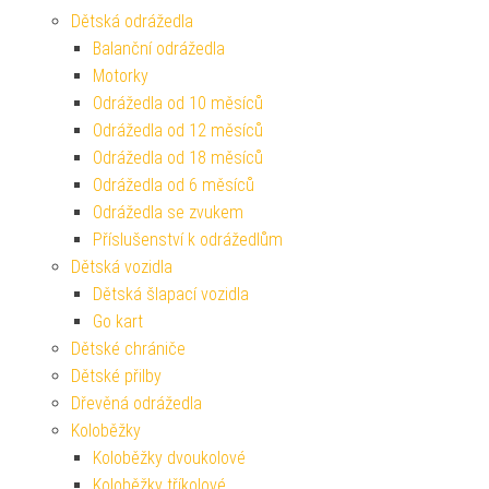
Dětská odrážedla
Balanční odrážedla
Motorky
Odrážedla od 10 měsíců
Odrážedla od 12 měsíců
Odrážedla od 18 měsíců
Odrážedla od 6 měsíců
Odrážedla se zvukem
Příslušenství k odrážedlům
Dětská vozidla
Dětská šlapací vozidla
Go kart
Dětské chrániče
Dětské přilby
Dřevěná odrážedla
Koloběžky
Koloběžky dvoukolové
Koloběžky tříkolové