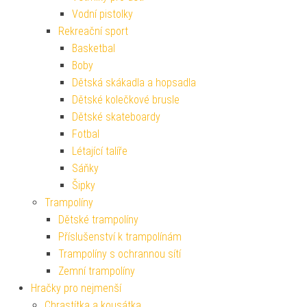
Vodní pistolky
Rekreační sport
Basketbal
Boby
Dětská skákadla a hopsadla
Dětské kolečkové brusle
Dětské skateboardy
Fotbal
Létající talíře
Sáňky
Šipky
Trampolíny
Dětské trampolíny
Příslušenství k trampolínám
Trampolíny s ochrannou sítí
Zemní trampolíny
Hračky pro nejmenší
Chrastítka a kousátka