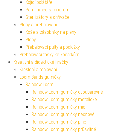
Kojící polštáře
Parní hrnec s mixérem
Sterilizátory a ohřívače
Pleny a přebalování
Koše a zásobníky na pleny
Pleny
Přebalovací pulty a podložky
Přebalovací tašky ke kočárkům
Kreativní a didaktické hračky
Kreslení a malování
Loom Bands gumičky
Rainbow Loom
Rainbow Loom gumičky dvoubarevné
Rainbow Loom gumičky metalické
Rainbow Loom gumičky mix
Rainbow Loom gumičky neonové
Rainbow Loom gumičky plné
Rainbow Loom gumičky průsvitné