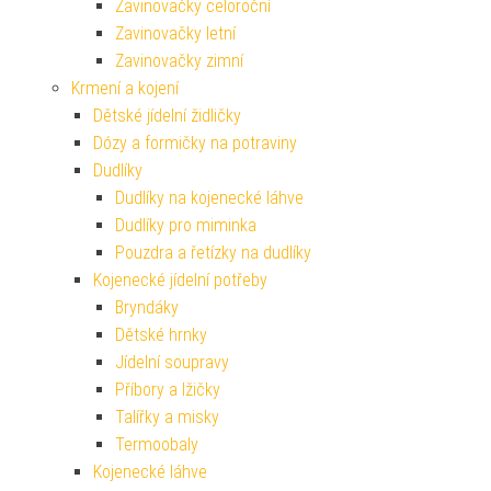
Zavinovačky celoroční
Zavinovačky letní
Zavinovačky zimní
Krmení a kojení
Dětské jídelní židličky
Dózy a formičky na potraviny
Dudlíky
Dudlíky na kojenecké láhve
Dudlíky pro miminka
Pouzdra a řetízky na dudlíky
Kojenecké jídelní potřeby
Bryndáky
Dětské hrnky
Jídelní soupravy
Příbory a lžičky
Talířky a misky
Termoobaly
Kojenecké láhve