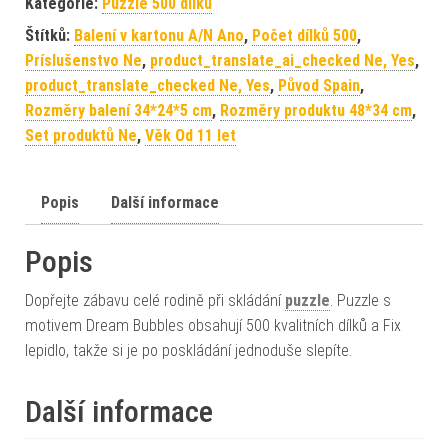
Kategorie:
Puzzle 500 dílků
Štítků:
Balení v kartonu A/N Ano
,
Počet dílků 500
,
Príslušenstvo Ne
,
product_translate_ai_checked Ne, Yes
,
product_translate_checked Ne, Yes
,
Původ Spain
,
Rozměry balení 34*24*5 cm
,
Rozměry produktu 48*34 cm
,
Set produktů Ne
,
Věk Od 11 let
Popis
Další informace
Popis
Dopřejte zábavu celé rodině při skládání
puzzle
. Puzzle s
motivem Dream Bubbles obsahují 500 kvalitních dílků a Fix
lepidlo, takže si je po poskládání jednoduše slepíte.
Další informace