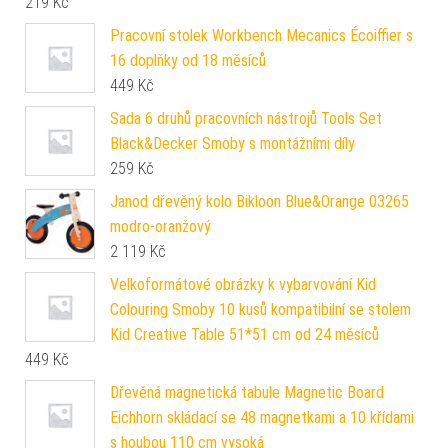
219
Kč
Pracovní stolek Workbench Mecanics Écoiffier s
16 doplňky od 18 měsíců
449
Kč
Sada 6 druhů pracovních nástrojů Tools Set
Black&Decker Smoby s montážními díly
259
Kč
Janod dřevěný kolo Bikloon Blue&Orange 03265
modro-oranžový
2 119
Kč
Velkoformátové obrázky k vybarvování Kid
Colouring Smoby 10 kusů kompatibilní se stolem
Kid Creative Table 51*51 cm od 24 měsíců
449
Kč
Dřevěná magnetická tabule Magnetic Board
Eichhorn skládací se 48 magnetkami a 10 křídami
s houbou 110 cm vysoká