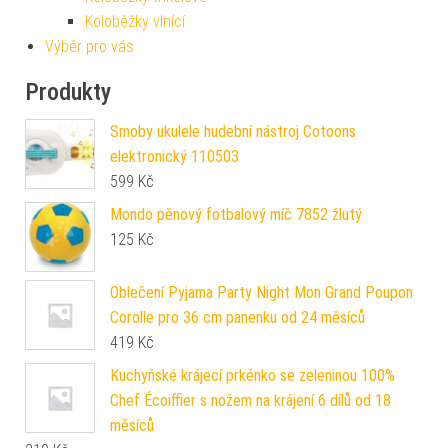
Koloběžky vlnící
Výběr pro vás
Produkty
Smoby ukulele hudební nástroj Cotoons
elektronický 110503
599
Kč
Mondo pěnový fotbalový míč 7852 žlutý
125
Kč
Oblečení Pyjama Party Night Mon Grand Poupon
Corolle pro 36 cm panenku od 24 měsíců
419
Kč
Kuchyňské krájecí prkénko se zeleninou 100%
Chef Écoiffier s nožem na krájení 6 dílů od 18
měsíců