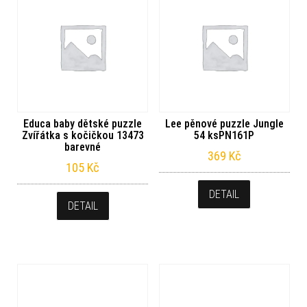
Educa baby dětské puzzle
Lee pěnové puzzle Jungle
Zvířátka s kočičkou 13473
54 ksPN161P
barevné
369
Kč
105
Kč
DETAIL
DETAIL