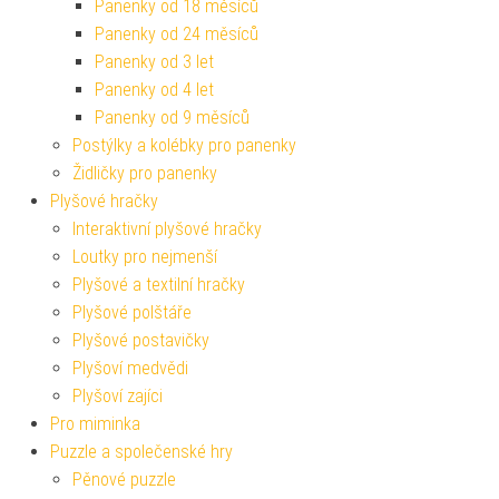
Panenky od 18 měsíců
Panenky od 24 měsíců
Panenky od 3 let
Panenky od 4 let
Panenky od 9 měsíců
Postýlky a kolébky pro panenky
Židličky pro panenky
Plyšové hračky
Interaktivní plyšové hračky
Loutky pro nejmenší
Plyšové a textilní hračky
Plyšové polštáře
Plyšové postavičky
Plyšoví medvědi
Plyšoví zajíci
Pro miminka
Puzzle a společenské hry
Pěnové puzzle