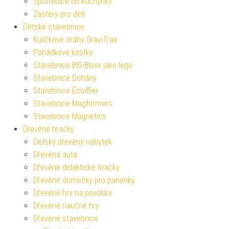
Spotřebiče do kuchyňky
Zástěry pro děti
Dětské stavebnice
Kuličkové dráhy GraviTrax
Pohádkové kostky
Stavebnice BIG-Bloxx jako lego
Stavebnice Dohány
Stavebnice Écoiffier
Stavebnice Magformers
Stavebnice Magnetics
Dřevěné hračky
Dětský dřevěný nábytek
Dřevěná auta
Dřevěné didaktické hračky
Dřevěné domečky pro panenky
Dřevěné hry na povolání
Dřevěné naučné hry
Dřevěné stavebnice