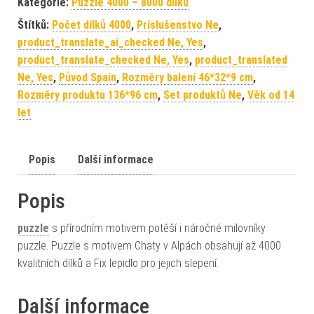
Kategorie:
Puzzle 4000 – 8000 dílků
Štítků:
Počet dílků 4000
,
Príslušenstvo Ne
,
product_translate_ai_checked Ne, Yes
,
product_translate_checked Ne, Yes
,
product_translated
Ne, Yes
,
Původ Spain
,
Rozměry balení 46*32*9 cm
,
Rozměry produktu 136*96 cm
,
Set produktů Ne
,
Věk od 14
let
Popis
Další informace
Popis
puzzle
s přírodním motivem potěší i náročné milovníky
puzzle. Puzzle s motivem Chaty v Alpách obsahují až 4000
kvalitních dílků a Fix lepidlo pro jejich slepení.
Další informace