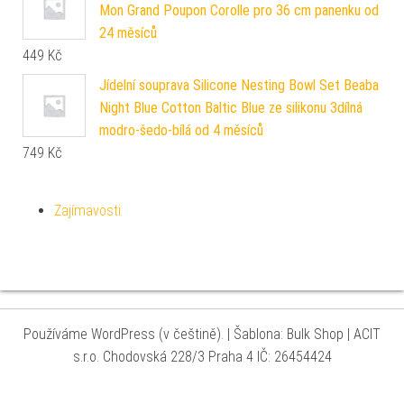
Mon Grand Poupon Corolle pro 36 cm panenku od
24 měsíců
449
Kč
Jídelní souprava Silicone Nesting Bowl Set Beaba
Night Blue Cotton Baltic Blue ze silikonu 3dílná
modro-šedo-bílá od 4 měsíců
749
Kč
Zajímavosti
Používáme WordPress (v češtině).
|
Šablona: Bulk Shop
| ACIT
s.r.o. Chodovská 228/3 Praha 4 IČ: 26454424