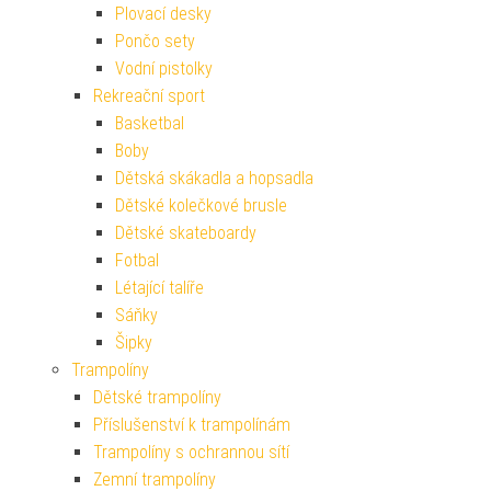
Plovací desky
Pončo sety
Vodní pistolky
Rekreační sport
Basketbal
Boby
Dětská skákadla a hopsadla
Dětské kolečkové brusle
Dětské skateboardy
Fotbal
Létající talíře
Sáňky
Šipky
Trampolíny
Dětské trampolíny
Příslušenství k trampolínám
Trampolíny s ochrannou sítí
Zemní trampolíny