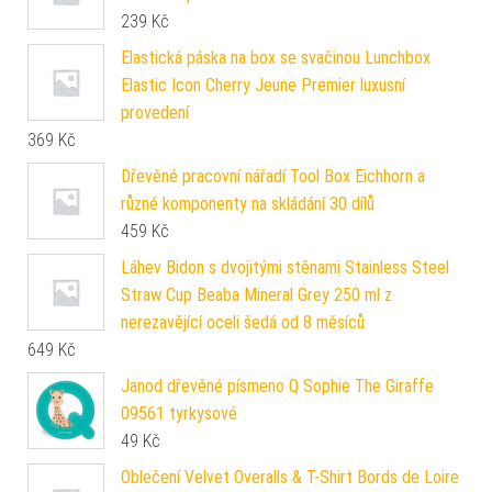
239
Kč
Elastická páska na box se svačinou Lunchbox
Elastic Icon Cherry Jeune Premier luxusní
provedení
369
Kč
Dřevěné pracovní nářadí Tool Box Eichhorn a
různé komponenty na skládání 30 dílů
459
Kč
Láhev Bidon s dvojitými stěnami Stainless Steel
Straw Cup Beaba Mineral Grey 250 ml z
nerezavějící oceli šedá od 8 měsíců
649
Kč
Janod dřevěné písmeno Q Sophie The Giraffe
09561 tyrkysové
49
Kč
Oblečení Velvet Overalls & T-Shirt Bords de Loire