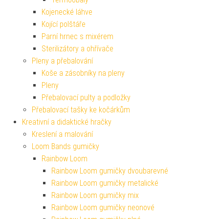
Kojenecké láhve
Kojící polštáře
Parní hrnec s mixérem
Sterilizátory a ohřívače
Pleny a přebalování
Koše a zásobníky na pleny
Pleny
Přebalovací pulty a podložky
Přebalovací tašky ke kočárkům
Kreativní a didaktické hračky
Kreslení a malování
Loom Bands gumičky
Rainbow Loom
Rainbow Loom gumičky dvoubarevné
Rainbow Loom gumičky metalické
Rainbow Loom gumičky mix
Rainbow Loom gumičky neonové