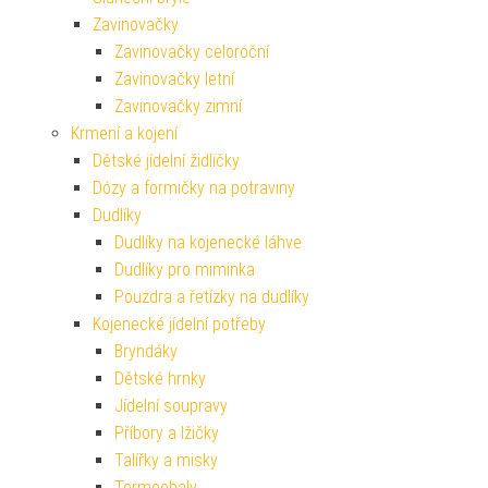
Zavinovačky
Zavinovačky celoroční
Zavinovačky letní
Zavinovačky zimní
Krmení a kojení
Dětské jídelní židličky
Dózy a formičky na potraviny
Dudlíky
Dudlíky na kojenecké láhve
Dudlíky pro miminka
Pouzdra a řetízky na dudlíky
Kojenecké jídelní potřeby
Bryndáky
Dětské hrnky
Jídelní soupravy
Příbory a lžičky
Talířky a misky
Termoobaly