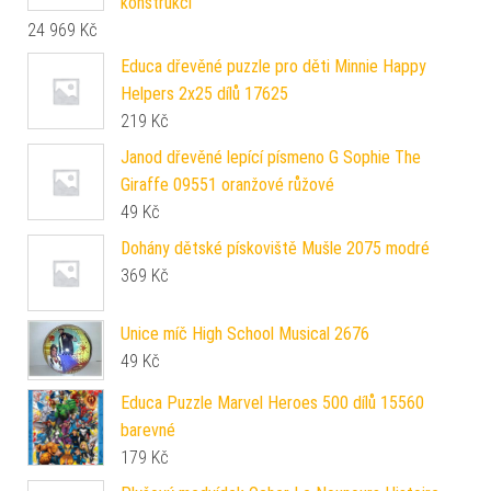
konstrukcí
24 969
Kč
Educa dřevěné puzzle pro děti Minnie Happy
Helpers 2x25 dílů 17625
219
Kč
Janod dřevěné lepící písmeno G Sophie The
Giraffe 09551 oranžové růžové
49
Kč
Dohány dětské pískoviště Mušle 2075 modré
369
Kč
Unice míč High School Musical 2676
49
Kč
Educa Puzzle Marvel Heroes 500 dílů 15560
barevné
179
Kč