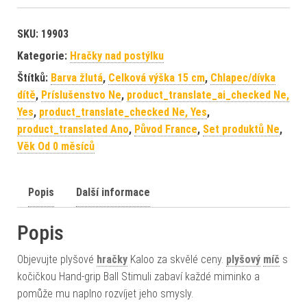
SKU:
19903
Kategorie:
Hračky nad postýlku
Štítků:
Barva žlutá
,
Celková výška 15 cm
,
Chlapec/dívka
dítě
,
Príslušenstvo Ne
,
product_translate_ai_checked Ne,
Yes
,
product_translate_checked Ne, Yes
,
product_translated Ano
,
Původ France
,
Set produktů Ne
,
Věk Od 0 měsíců
Popis
Další informace
Popis
Objevujte plyšové
hračky
Kaloo za skvělé ceny.
plyšový
míč
s
kočičkou Hand-grip Ball Stimuli zabaví každé miminko a
pomůže mu naplno rozvíjet jeho smysly.