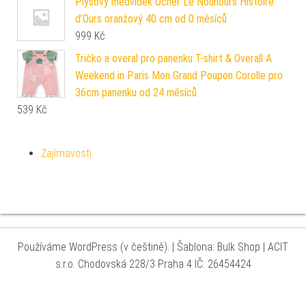
Plyšový medvídek Ocher Le Nounours Histoire
d’Ours oranžový 40 cm od 0 měsíců
999
Kč
Tričko a overal pro panenku T-shirt & Overall A
Weekend in Paris Mon Grand Poupon Corolle pro
36cm panenku od 24 měsíců
539
Kč
Zajímavosti
Používáme WordPress (v češtině).
|
Šablona: Bulk Shop
| ACIT
s.r.o. Chodovská 228/3 Praha 4 IČ: 26454424