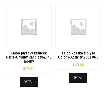
Kaloo plyšový králíček
Kaloo kostka z plyše
Perle-Chubby Rabbit 962145
Colors-Activity 963278-3
modrý
175
Kč
379
Kč
DETAIL
DETAIL