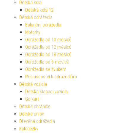
Dětská kola
Dětská kola 12
Dětská odrážedla
Balanční odrážedla
Motorky
Odrážedla od 10 měsíců
Odrážedla od 12 měsíců
Odrážedla od 18 měsíců
Odrážedla od 6 měsíců
Odrážedla se zvukem
Příslušenství k odrážedlům
Dětská vozidla
Dětská šlapací vozidla
Go kart
Dětské chrániče
Dětské přilby
Dřevěná odrážedla
Koloběžky