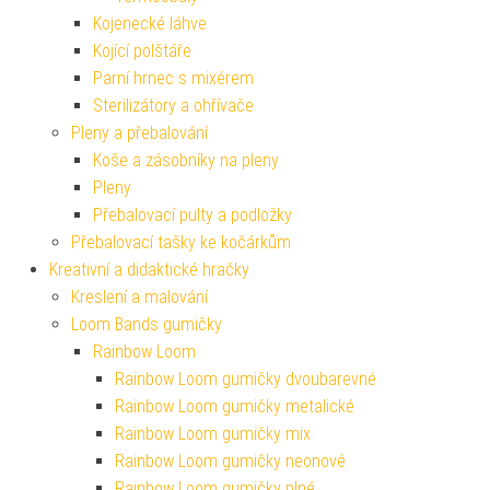
Kojenecké láhve
Kojící polštáře
Parní hrnec s mixérem
Sterilizátory a ohřívače
Pleny a přebalování
Koše a zásobníky na pleny
Pleny
Přebalovací pulty a podložky
Přebalovací tašky ke kočárkům
Kreativní a didaktické hračky
Kreslení a malování
Loom Bands gumičky
Rainbow Loom
Rainbow Loom gumičky dvoubarevné
Rainbow Loom gumičky metalické
Rainbow Loom gumičky mix
Rainbow Loom gumičky neonové
Rainbow Loom gumičky plné