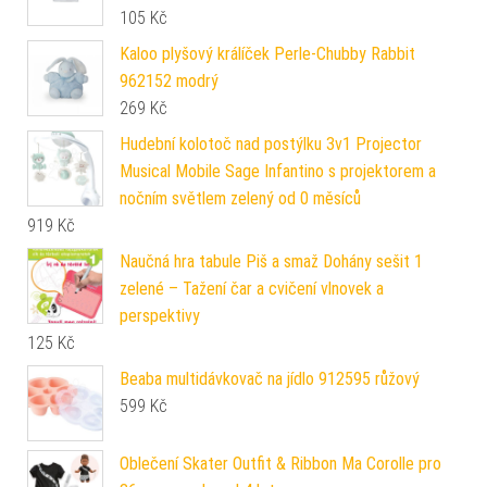
105
Kč
Kaloo plyšový králíček Perle-Chubby Rabbit
962152 modrý
269
Kč
Hudební kolotoč nad postýlku 3v1 Projector
Musical Mobile Sage Infantino s projektorem a
nočním světlem zelený od 0 měsíců
919
Kč
Naučná hra tabule Piš a smaž Dohány sešit 1
zelené – Tažení čar a cvičení vlnovek a
perspektivy
125
Kč
Beaba multidávkovač na jídlo 912595 růžový
599
Kč
Oblečení Skater Outfit & Ribbon Ma Corolle pro