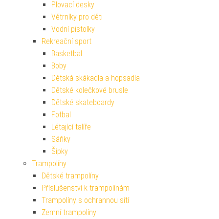
Plovací desky
Větrníky pro děti
Vodní pistolky
Rekreační sport
Basketbal
Boby
Dětská skákadla a hopsadla
Dětské kolečkové brusle
Dětské skateboardy
Fotbal
Létající talíře
Sáňky
Šipky
Trampolíny
Dětské trampolíny
Příslušenství k trampolínám
Trampolíny s ochrannou sítí
Zemní trampolíny