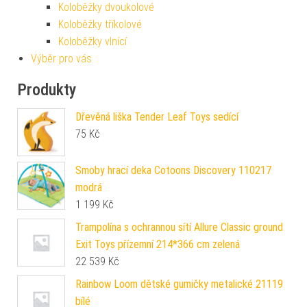
Koloběžky dvoukolové
Koloběžky tříkolové
Koloběžky vlnící
Výběr pro vás
Produkty
Dřevěná liška Tender Leaf Toys sedící
75
Kč
Smoby hrací deka Cotoons Discovery 110217
modrá
1 199
Kč
Trampolína s ochrannou sítí Allure Classic ground
Exit Toys přízemní 214*366 cm zelená
22 539
Kč
Rainbow Loom dětské gumičky metalické 21119
bílé