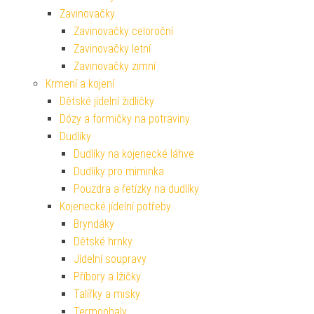
Zavinovačky
Zavinovačky celoroční
Zavinovačky letní
Zavinovačky zimní
Krmení a kojení
Dětské jídelní židličky
Dózy a formičky na potraviny
Dudlíky
Dudlíky na kojenecké láhve
Dudlíky pro miminka
Pouzdra a řetízky na dudlíky
Kojenecké jídelní potřeby
Bryndáky
Dětské hrnky
Jídelní soupravy
Příbory a lžičky
Talířky a misky
Termoobaly