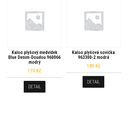
Kaloo plyšový medvídek
Kaloo plyšová sovička
Blue Denim-Doudou 960066
963300-2 modrá
modrý
149
Kč
179
Kč
DETAIL
DETAIL