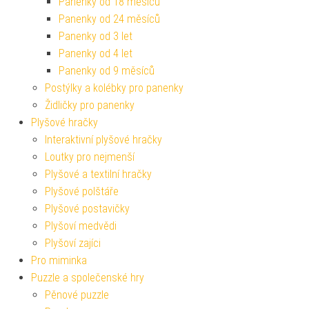
Panenky od 18 měsíců
Panenky od 24 měsíců
Panenky od 3 let
Panenky od 4 let
Panenky od 9 měsíců
Postýlky a kolébky pro panenky
Židličky pro panenky
Plyšové hračky
Interaktivní plyšové hračky
Loutky pro nejmenší
Plyšové a textilní hračky
Plyšové polštáře
Plyšové postavičky
Plyšoví medvědi
Plyšoví zajíci
Pro miminka
Puzzle a společenské hry
Pěnové puzzle