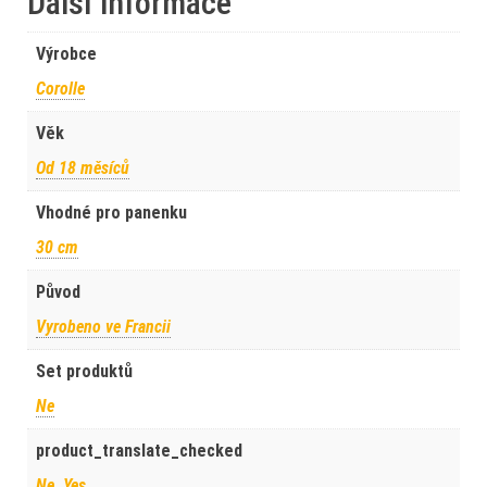
Další informace
Výrobce
Corolle
Věk
Od 18 měsíců
Vhodné pro panenku
30 cm
Původ
Vyrobeno ve Francii
Set produktů
Ne
product_translate_checked
Ne, Yes