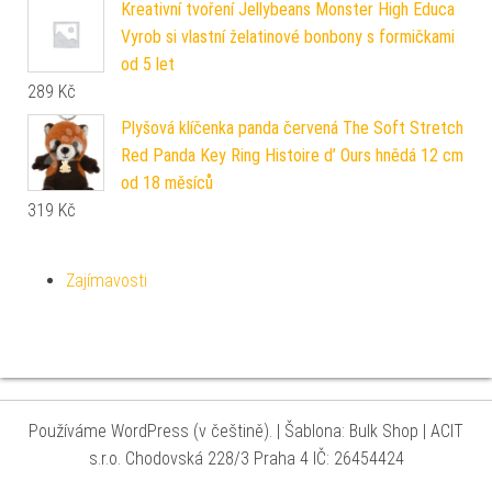
Kreativní tvoření Jellybeans Monster High Educa
Vyrob si vlastní želatinové bonbony s formičkami
od 5 let
289
Kč
Plyšová klíčenka panda červená The Soft Stretch
Red Panda Key Ring Histoire d’ Ours hnědá 12 cm
od 18 měsíců
319
Kč
Zajímavosti
Používáme WordPress (v češtině).
|
Šablona: Bulk Shop
| ACIT
s.r.o. Chodovská 228/3 Praha 4 IČ: 26454424