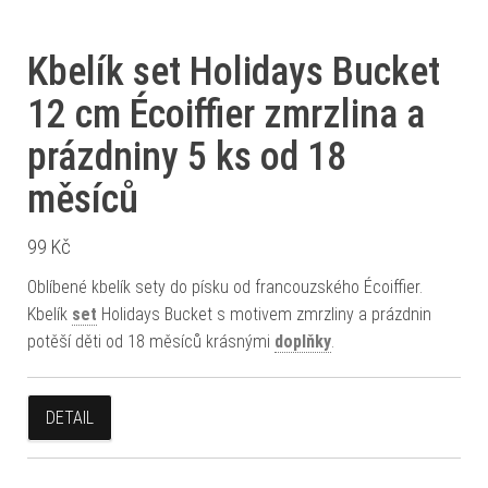
Kbelík set Holidays Bucket
12 cm Écoiffier zmrzlina a
prázdniny 5 ks od 18
měsíců
99
Kč
Oblíbené kbelík sety do písku od francouzského Écoiffier.
Kbelík
set
Holidays Bucket s motivem zmrzliny a prázdnin
potěší děti od 18 měsíců krásnými
doplňky
.
DETAIL