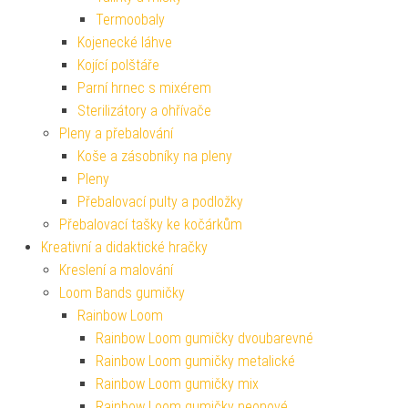
Termoobaly
Kojenecké láhve
Kojící polštáře
Parní hrnec s mixérem
Sterilizátory a ohřívače
Pleny a přebalování
Koše a zásobníky na pleny
Pleny
Přebalovací pulty a podložky
Přebalovací tašky ke kočárkům
Kreativní a didaktické hračky
Kreslení a malování
Loom Bands gumičky
Rainbow Loom
Rainbow Loom gumičky dvoubarevné
Rainbow Loom gumičky metalické
Rainbow Loom gumičky mix
Rainbow Loom gumičky neonové