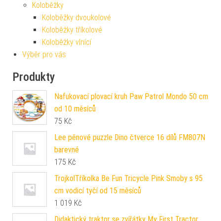
Koloběžky
Koloběžky dvoukolové
Koloběžky tříkolové
Koloběžky vlnící
Výběr pro vás
Produkty
Nafukovací plovací kruh Paw Patrol Mondo 50 cm
od 10 měsíců
75
Kč
Lee pěnové puzzle Dino čtverce 16 dílů FM807N
barevné
175
Kč
TrojkolTříkolka Be Fun Tricycle Pink Smoby s 95
cm vodicí tyčí od 15 měsíců
1 019
Kč
Didaktický traktor se zvířátky My First Tractor