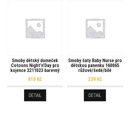
Smoby dětský domeček
Smoby šaty Baby Nurse pro
Cotoons Night’n’Day pro
dětskou panenku 160065
kojence 2211023 barevný
růžové/šedé/bílé
419
Kč
239
Kč
DETAIL
DETAIL