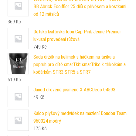
BB Abrick Écoiffier 25 dílů s přívěsem a kostkami
od 12 měsíců
369
Kč
Dětská kšiltovka Icon Cap Pink Jeune Premier
luxusní provedení růžová
749
Kč
Sada držák na kelímek s háčkem na tašku a
popruh pro dítě smarTkit smarTrike k tříkolkám a
kočárkům STR3 STR5 a STR7
619
Kč
Janod dřevěné písmeno X ABCDeco 04593
49
Kč
Kaloo plyšový medvídek na mazlení Doudou Team
960024 modrý
175
Kč