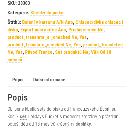
SKU:
20303
Kategorie:
Kbelíky do písku
Štítků:
Balení v kartonu A/N Ano
,
Chlapec/dívka chlapec i
dívka
,
Export microsites Áno
,
Príslušenstvo Ne
,
product_translate_ai_checked Ne, Yes
,
product_translate_checked Ne, Yes
,
product_translated
Ne, Yes
,
Původ France
,
Set produktů Ne
,
Věk Od 18
měsíců
Popis
Další informace
Popis
Oblíbené kbelík sety do písku od francouzského Écoiffier.
Kbelík
set
Holidays Bucket s motivem zmrzliny a prázdnin
potěší děti od 18 měsíců krásnými
doplňky
.