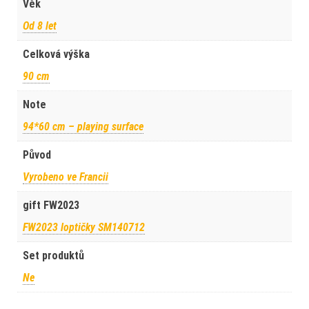
Věk
Od 8 let
Celková výška
90 cm
Note
94*60 cm – playing surface
Původ
Vyrobeno ve Francii
gift FW2023
FW2023 loptičky SM140712
Set produktů
Ne