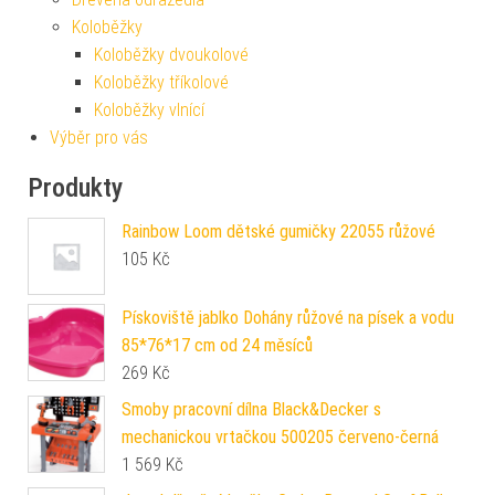
Koloběžky
Koloběžky dvoukolové
Koloběžky tříkolové
Koloběžky vlnící
Výběr pro vás
Produkty
Rainbow Loom dětské gumičky 22055 růžové
105
Kč
Pískoviště jablko Dohány růžové na písek a vodu
85*76*17 cm od 24 měsíců
269
Kč
Smoby pracovní dílna Black&Decker s
mechanickou vrtačkou 500205 červeno-černá
1 569
Kč