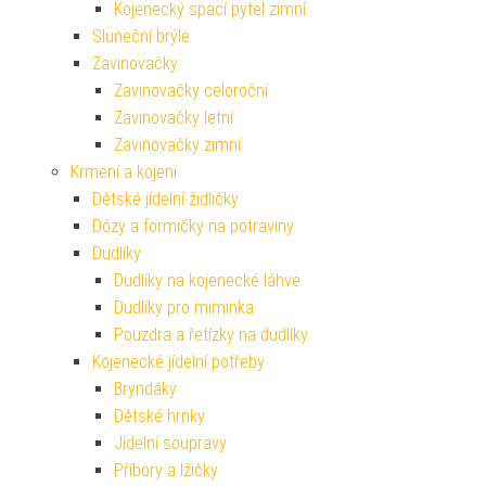
Kojenecký spací pytel zimní
Sluneční brýle
Zavinovačky
Zavinovačky celoroční
Zavinovačky letní
Zavinovačky zimní
Krmení a kojení
Dětské jídelní židličky
Dózy a formičky na potraviny
Dudlíky
Dudlíky na kojenecké láhve
Dudlíky pro miminka
Pouzdra a řetízky na dudlíky
Kojenecké jídelní potřeby
Bryndáky
Dětské hrnky
Jídelní soupravy
Příbory a lžičky