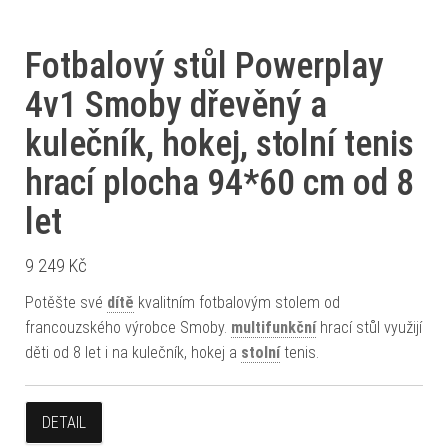
Fotbalový stůl Powerplay
4v1 Smoby dřevěný a
kulečník, hokej, stolní tenis
hrací plocha 94*60 cm od 8
let
9 249
Kč
Potěšte své
dítě
kvalitním fotbalovým stolem od
francouzského výrobce Smoby.
multifunkční
hrací stůl využijí
děti od 8 let i na kulečník, hokej a
stolní
tenis.
DETAIL