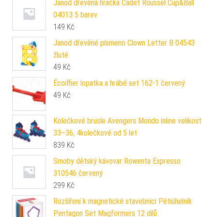
Janod dřevěná hračka Cadet Roussel Cup&Ball
04013 5 barev
149
Kč
Janod dřevěné písmeno Clown Letter B 04543
žluté
49
Kč
Écoiffier lopatka a hrábě set 162-1 červený
49
Kč
Kolečkové brusle Avengers Mondo inline velikost
33–36, 4kolečkové od 5 let
839
Kč
Smoby dětský kávovar Rowenta Expresso
310546 červený
299
Kč
Rozšíření k magnetické stavebnici Pětiúhelník
Pentagon Set Magformers 12 dílů