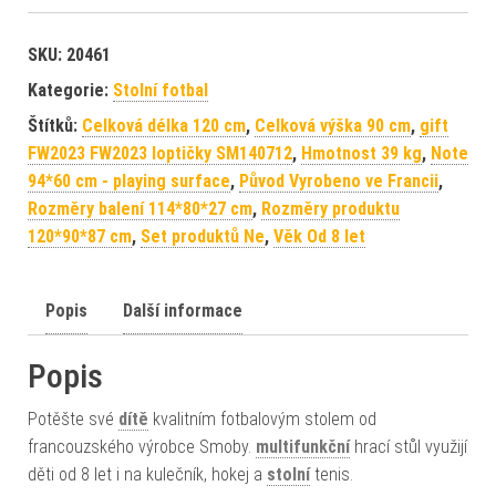
SKU:
20461
Kategorie:
Stolní fotbal
Štítků:
Celková délka 120 cm
,
Celková výška 90 cm
,
gift
FW2023 FW2023 loptičky SM140712
,
Hmotnost 39 kg
,
Note
94*60 cm - playing surface
,
Původ Vyrobeno ve Francii
,
Rozměry balení 114*80*27 cm
,
Rozměry produktu
120*90*87 cm
,
Set produktů Ne
,
Věk Od 8 let
Popis
Další informace
Popis
Potěšte své
dítě
kvalitním fotbalovým stolem od
francouzského výrobce Smoby.
multifunkční
hrací stůl využijí
děti od 8 let i na kulečník, hokej a
stolní
tenis.