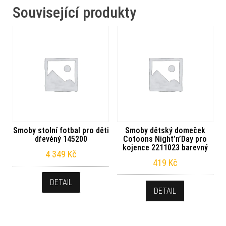
Související produkty
Smoby stolní fotbal pro děti
Smoby dětský domeček
dřevěný 145200
Cotoons Night’n’Day pro
kojence 2211023 barevný
4 349
Kč
419
Kč
DETAIL
DETAIL