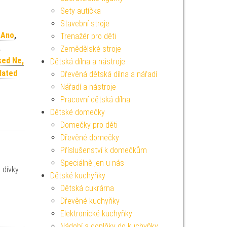
Sety autíčka
Stavební stroje
 Ano
,
Trenažér pro děti
,
Zemědělské stroje
ked Ne,
Dětská dílna a nástroje
lated
Dřevěná dětská dílna a nářadí
Nářadí a nástroje
Pracovní dětská dílna
Dětské domečky
Domečky pro děti
Dřevěné domečky
Příslušenství k domečkům
Speciálně jen u nás
 dívky
Dětské kuchyňky
Dětská cukrárna
Dřevěné kuchyňky
Elektronické kuchyňky
Nádobí a doplňky do kuchyňky