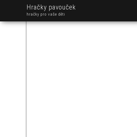
Hračky pavouček
hračky pro vaše děti