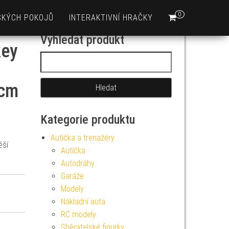
0
SKÝCH POKOJŮ
INTERAKTIVNÍ HRAČKY
Vyhledat produkt
key
Vyhledávání
 cm
Kategorie produktu
Autíčka a trenažéry
ěší
Autíčka
Autodráhy
Garáže
Modely
Nákladní auta
RC modely
Sběratelské figurky