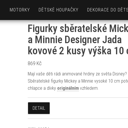
MOTORKY
DĚTSKÉ HOUPAČKY
DEKORACE DO DĚT
Figurky sběratelské Mic
a Minnie Designer Jada
kovové 2 kusy výška 10
869
Kč
Mají vaše děti rádi animované hrdiny ze světa Disney?
Sběratelské figurky Mickey a Minnie vysoké 10 cm pot
chlapce a dívky
originálním
vzhledem.
DETAIL