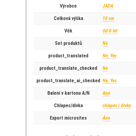
Výrobce
JADA
Celková výška
10 cm
Věk
Od 8 let
Set produktů
Ne
product_translated
Ne, Yes
product_translate_checked
Ne
product_translate_ai_checked
Ne, Yes
Balení v kartonu A/N
Ano
Chlapec/dívka
chlapec i dívka
Export microsites
Áno