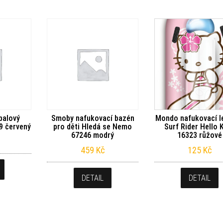
balový
Smoby nafukovací bazén
Mondo nafukovací l
9 červený
pro děti Hledá se Nemo
Surf Rider Hello K
67246 modrý
16323 růžové
459
Kč
125
Kč
DETAIL
DETAIL