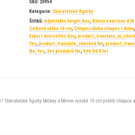
SKU:
20954
Kategorie:
Sběratelské figurky
Štítků:
Adjustable height Ano
,
Balení v kartonu A/N
Celková výška 10 cm
,
Chlapec/dívka chlapec i dívka
Export microsites Áno
,
product_translate_ai_chec
Yes
,
product_translate_checked Ne
,
product_trans
Ne, Yes
,
Set produktů Ne
,
Věk Od 8 let
y? Sběratelské figurky Mickey a Minnie vysoké 10 cm potěší chlapce a