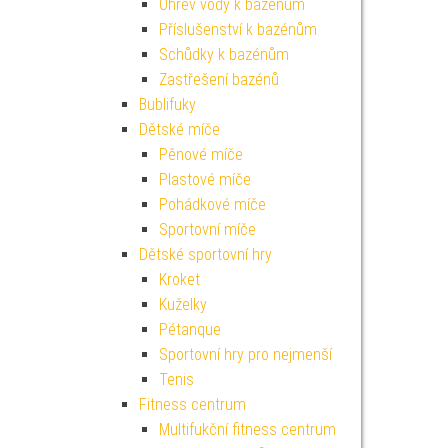
Ohřev vody k bazénům
Příslušenství k bazénům
Schůdky k bazénům
Zastřešení bazénů
Bublifuky
Dětské míče
Pěnové míče
Plastové míče
Pohádkové míče
Sportovní míče
Dětské sportovní hry
Kroket
Kuželky
Pétanque
Sportovní hry pro nejmenší
Tenis
Fitness centrum
Multifukční fitness centrum