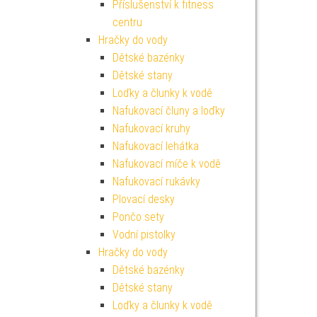
Příslušenství k fitness
centru
Hračky do vody
Dětské bazénky
Dětské stany
Loďky a člunky k vodě
Nafukovací čluny a loďky
Nafukovací kruhy
Nafukovací lehátka
Nafukovací míče k vodě
Nafukovací rukávky
Plovací desky
Pončo sety
Vodní pistolky
Hračky do vody
Dětské bazénky
Dětské stany
Loďky a člunky k vodě