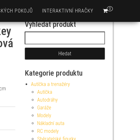
0
SKÝCH POKOJŮ
INTERAKTIVNÍ HRAČKY
Vyhledat produkt
key
Vyhledávání
ová
Kategorie produktu
Autíčka a trenažéry
 cm
Autíčka
Autodráhy
Garáže
Modely
Nákladní auta
RC modely
Sběratelské figurky