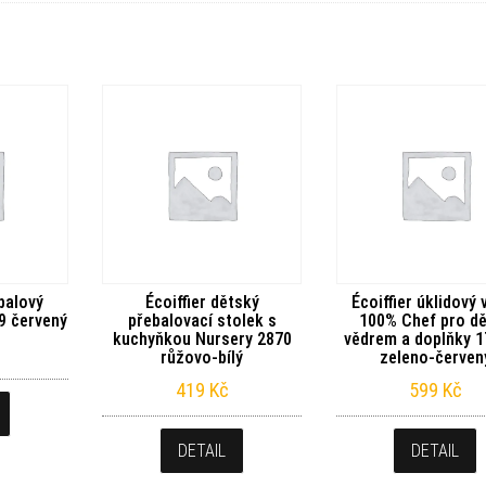
balový
Écoiffier dětský
Écoiffier úklidový 
9 červený
přebalovací stolek s
100% Chef pro dě
kuchyňkou Nursery 2870
vědrem a doplňky 
růžovo-bílý
zeleno-červen
419
Kč
599
Kč
DETAIL
DETAIL