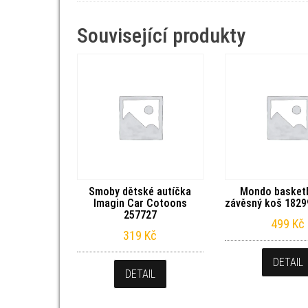
Související produkty
Smoby dětské autíčka
Mondo basket
Imagin Car Cotoons
závěsný koš 1829
257727
499
Kč
319
Kč
DETAIL
DETAIL