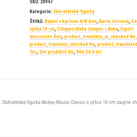
SKU:
20947
Kategorie:
Sběratelské figurky
Štítků:
Balení v kartonu A/N Ano
,
Barva červená
,
Ce
výška 10 cm
,
Chlapec/dívka chlapec i dívka
,
Export
microsites Áno
,
product_translate_ai_checked Ne,
product_translate_checked Ne
,
product_translated
Yes
,
Set produktů Ne
,
Věk Od 8 let
da. Sběratelská figurka Mickey Mouse Classic o výšce 10 cm zaujme c