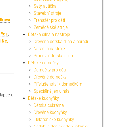
Sety autíčka
Stavební stroje
lková
Trenažér pro děti
Zemědělské stroje
 Yes
,
Dětská dílna a nástroje
 Ne,
Dřevěná dětská dílna a nářadí
Nářadí a nástroje
Pracovní dětská dílna
Dětské domečky
Domečky pro děti
Dřevěné domečky
Příslušenství k domečkům
Speciálně jen u nás
hlapce a
Dětské kuchyňky
Dětská cukrárna
Dřevěné kuchyňky
Elektronické kuchyňky
Nádobí a doplňky do kuchyňky