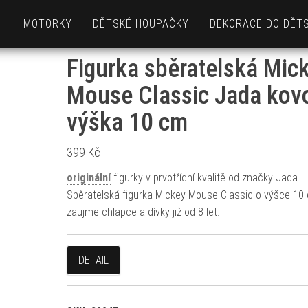
MOTORKY
DĚTSKÉ HOUPAČKY
DEKORACE DO DĚT
Figurka sběratelská Mic
Mouse Classic Jada kov
výška 10 cm
399
Kč
originální
figurky v prvotřídní kvalitě od značky Jada.
Sběratelská figurka Mickey Mouse Classic o výšce 10
zaujme chlapce a dívky již od 8 let.
DETAIL