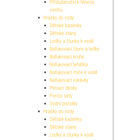
Příslušenství k fitness
centru
Hračky do vody
Dětské bazénky
Dětské stany
Loďky a člunky k vodě
Nafukovací čluny a loďky
Nafukovací kruhy
Nafukovací lehátka
Nafukovací míče k vodě
Nafukovací rukávky
Plovací desky
Pončo sety
Vodní pistolky
Hračky do vody
Dětské bazénky
Dětské stany
Loďky a člunky k vodě