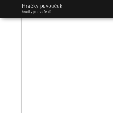
Hračky pavouček
hračky pro vaše děti