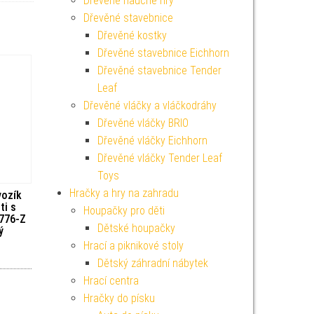
Dřevěné naučné hry
Dřevěné stavebnice
Dřevěné kostky
Dřevěné stavebnice Eichhorn
Dřevěné stavebnice Tender
Leaf
Dřevěné vláčky a vláčkodráhy
Dřevěné vláčky BRIO
Dřevěné vláčky Eichhorn
Dřevěné vláčky Tender Leaf
Toys
Hračky a hry na zahradu
vozík
ti s
Houpačky pro děti
1776-Z
Dětské houpačky
ý
Hrací a piknikové stoly
Dětský záhradní nábytek
Hrací centra
Hračky do písku