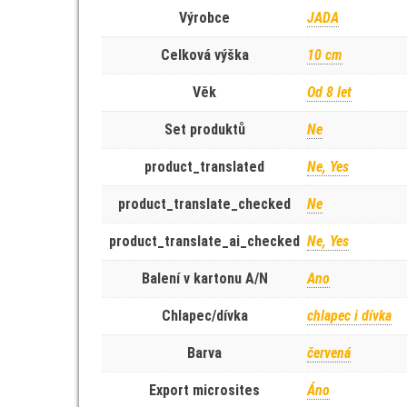
Výrobce
JADA
Celková výška
10 cm
Věk
Od 8 let
Set produktů
Ne
product_translated
Ne, Yes
product_translate_checked
Ne
product_translate_ai_checked
Ne, Yes
Balení v kartonu A/N
Ano
Chlapec/dívka
chlapec i dívka
Barva
červená
Export microsites
Áno