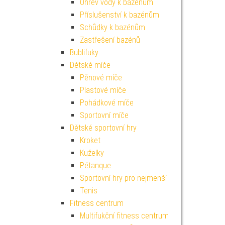
Ohřev vody k bazénům
Příslušenství k bazénům
Schůdky k bazénům
Zastřešení bazénů
Bublifuky
Dětské míče
Pěnové míče
Plastové míče
Pohádkové míče
Sportovní míče
Dětské sportovní hry
Kroket
Kuželky
Pétanque
Sportovní hry pro nejmenší
Tenis
Fitness centrum
Multifukční fitness centrum