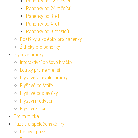
Panenky od 18 měsíců
Panenky od 24 měsíců
Panenky od 3 let
Panenky od 4 let
Panenky od 9 měsíců
Postýlky a kolébky pro panenky
Židličky pro panenky
Plyšové hračky
Interaktivní plyšové hračky
Loutky pro nejmenší
Plyšové a textilní hračky
Plyšové polštáře
Plyšové postavičky
Plyšoví medvědi
Plyšoví zajíci
Pro miminka
Puzzle a společenské hry
Pěnové puzzle