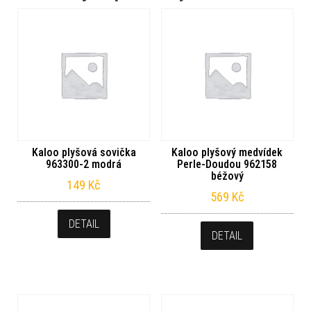
Kaloo plyšová sovička
Kaloo plyšový medvídek
963300-2 modrá
Perle-Doudou 962158
béžový
149
Kč
569
Kč
DETAIL
DETAIL