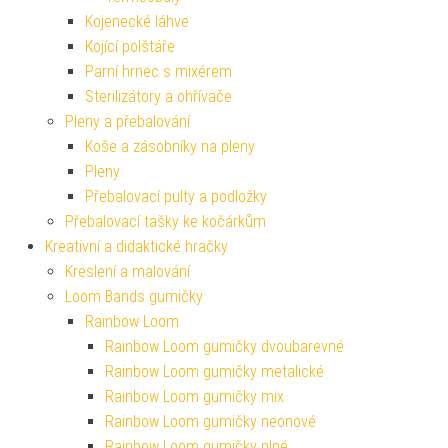
Kojenecké láhve
Kojící polštáře
Parní hrnec s mixérem
Sterilizátory a ohřívače
Pleny a přebalování
Koše a zásobníky na pleny
Pleny
Přebalovací pulty a podložky
Přebalovací tašky ke kočárkům
Kreativní a didaktické hračky
Kreslení a malování
Loom Bands gumičky
Rainbow Loom
Rainbow Loom gumičky dvoubarevné
Rainbow Loom gumičky metalické
Rainbow Loom gumičky mix
Rainbow Loom gumičky neonové
Rainbow Loom gumičky plné