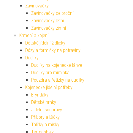
Zavinovačky
Zavinovačky celoroční
Zavinovačky letní
Zavinovačky zimní
Krmení a kojení
Dětské jídelní židličky
Dózy a formičky na potraviny
Dudlíky
Dudlíky na kojenecké láhve
Dudlíky pro miminka
Pouzdra a řetízky na dudlíky
Kojenecké jídelní potřeby
Bryndáky
Dětské hrnky
Jídelní soupravy
Příbory a lžičky
Talířky a misky
Termoobaly