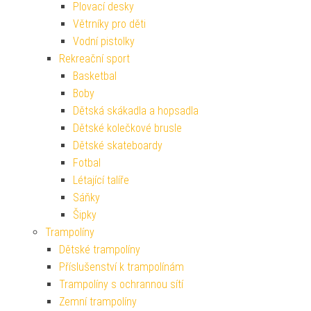
Plovací desky
Větrníky pro děti
Vodní pistolky
Rekreační sport
Basketbal
Boby
Dětská skákadla a hopsadla
Dětské kolečkové brusle
Dětské skateboardy
Fotbal
Létající talíře
Sáňky
Šipky
Trampolíny
Dětské trampolíny
Příslušenství k trampolínám
Trampolíny s ochrannou sítí
Zemní trampolíny