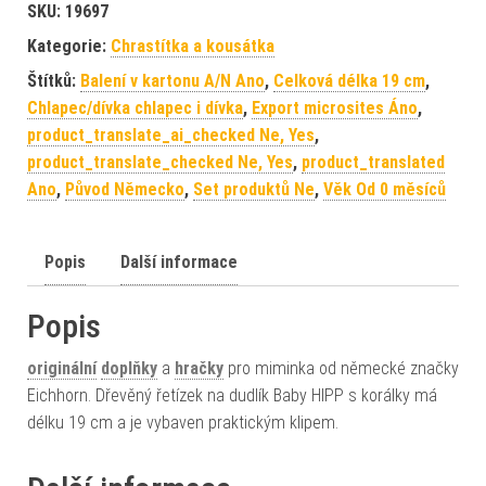
SKU:
19697
Kategorie:
Chrastítka a kousátka
Štítků:
Balení v kartonu A/N Ano
,
Celková délka 19 cm
,
Chlapec/dívka chlapec i dívka
,
Export microsites Áno
,
product_translate_ai_checked Ne, Yes
,
product_translate_checked Ne, Yes
,
product_translated
Ano
,
Původ Německo
,
Set produktů Ne
,
Věk Od 0 měsíců
Popis
Další informace
Popis
originální
doplňky
a
hračky
pro miminka od německé značky
Eichhorn. Dřevěný řetízek na dudlík Baby HIPP s korálky má
délku 19 cm a je vybaven praktickým klipem.