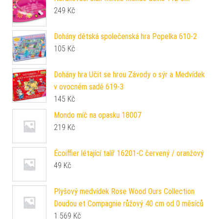
249
Kč
Dohány dětská společenská hra Popelka 610-2
105
Kč
Dohány hra Učit se hrou Závody o sýr a Medvídek
v ovocném sadě 619-3
145
Kč
Mondo míč na opasku 18007
219
Kč
Écoiffier létající talíř 16201-C červený / oranžový
49
Kč
Plyšový medvídek Rose Wood Ours Collection
Doudou et Compagnie růžový 40 cm od 0 měsíců
1 569
Kč