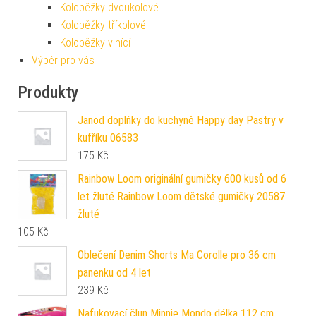
Koloběžky dvoukolové
Koloběžky tříkolové
Koloběžky vlnící
Výběr pro vás
Produkty
Janod doplňky do kuchyně Happy day Pastry v
kufříku 06583
175
Kč
Rainbow Loom originální gumičky 600 kusů od 6
let žluté Rainbow Loom dětské gumičky 20587
žluté
105
Kč
Oblečení Denim Shorts Ma Corolle pro 36 cm
panenku od 4 let
239
Kč
Nafukovací člun Minnie Mondo délka 112 cm