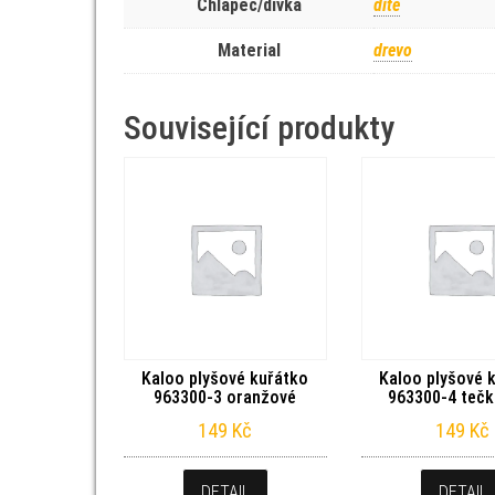
Chlapec/dívka
dítě
Material
drevo
Související produkty
Kaloo plyšové kuřátko
Kaloo plyšové 
963300-3 oranžové
963300-4 teč
149
Kč
149
Kč
DETAIL
DETAIL