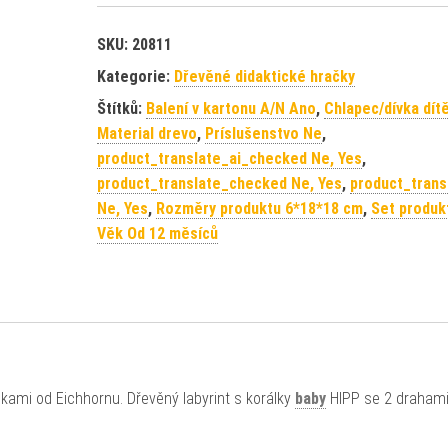
SKU:
20811
Kategorie:
Dřevěné didaktické hračky
Štítků:
Balení v kartonu A/N Ano
,
Chlapec/dívka dít
Material drevo
,
Príslušenstvo Ne
,
product_translate_ai_checked Ne, Yes
,
product_translate_checked Ne, Yes
,
product_trans
Ne, Yes
,
Rozměry produktu 6*18*18 cm
,
Set produk
Věk Od 12 měsíců
kami od Eichhornu. Dřevěný labyrint s korálky
baby
HIPP se 2 drahami