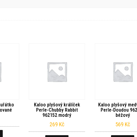
kuřátko
Kaloo plyšový králíček
Kaloo plyšový med
kované
Perle-Chubby Rabbit
Perle-Doudou 96
962152 modrý
béžový
269
Kč
569
Kč