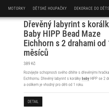
MOTORKY
DĚTSKÉ HOUPAČKY
DEKORACE DO DĚT
Dřevěný labyrint s korál
Baby HIPP Bead Maze
Eichhorn s 2 drahami od
měsíců
389
Kč
Rozvíjejte schopnosti svého dítěte s dřevěnými hračk
Eichhornu. Dřevěný labyrint s korálky
baby
HIPP se 2 d
a oslíkem je vhodný pro děti od 1 roku.
DETAIL