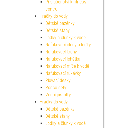
Příslušenství k fitness
centru
Hračky do vody
Dětské bazénky
Dětské stany
Loďky a člunky k vodě
Nafukovací čluny a loďky
Nafukovací kruhy
Nafukovací lehátka
Nafukovací míče k vodě
Nafukovací rukávky
Plovací desky
Pončo sety
Vodní pistolky
Hračky do vody
Dětské bazénky
Dětské stany
Loďky a člunky k vodě