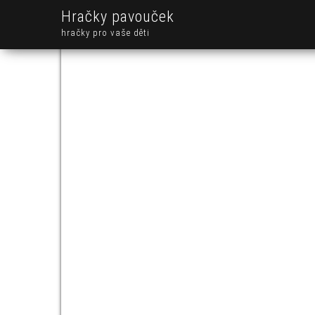
Hračky pavouček
hračky pro vaše děti