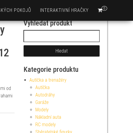
0
SKÝCH POKOJŮ
INTERAKTIVNÍ HRAČKY
Vyhledat produkt
ky
Vyhledávání
 12
Kategorie produktu
Autíčka a trenažéry
Autíčka
ami od
Autodráhy
rahami
Garáže
Modely
Nákladní auta
RC modely
Sběratelské figurky