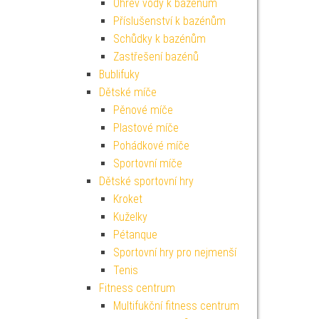
Ohřev vody k bazénům
Příslušenství k bazénům
Schůdky k bazénům
Zastřešení bazénů
Bublifuky
Dětské míče
Pěnové míče
Plastové míče
Pohádkové míče
Sportovní míče
Dětské sportovní hry
Kroket
Kuželky
Pétanque
Sportovní hry pro nejmenší
Tenis
Fitness centrum
Multifukční fitness centrum