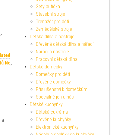
Sety autíčka
Stavební stroje
Trenažér pro děti
Zemědělské stroje
ě
,
Dětská dílna a nástroje
Dřevěná dětská dílna a nářadí
Nářadí a nástroje
lated
Pracovní dětská dílna
tů Ne
,
Dětské domečky
Domečky pro děti
Dřevěné domečky
Příslušenství k domečkům
Speciálně jen u nás
Dětské kuchyňky
Dětská cukrárna
Dřevěné kuchyňky
 a
Elektronické kuchyňky
Nádobí a doplňky do kuchyňky