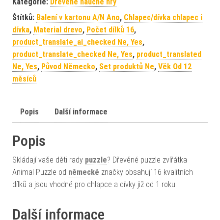
Kategorie:
Dřevěné naučné hry
Štítků:
Balení v kartonu A/N Ano
,
Chlapec/dívka chlapec i
dívka
,
Material drevo
,
Počet dílků 16
,
product_translate_ai_checked Ne, Yes
,
product_translate_checked Ne, Yes
,
product_translated
Ne, Yes
,
Původ Německo
,
Set produktů Ne
,
Věk Od 12
měsíců
Popis
Další informace
Popis
Skládají vaše děti rady
puzzle
? Dřevěné puzzle zvířátka
Animal Puzzle od
německé
značky obsahují 16 kvalitních
dílků a jsou vhodné pro chlapce a dívky již od 1 roku.
Další informace