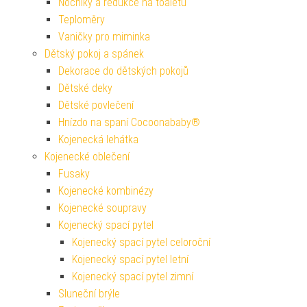
Nočníky a redukce na toaletu
Teploměry
Vaničky pro miminka
Dětský pokoj a spánek
Dekorace do dětských pokojů
Dětské deky
Dětské povlečení
Hnízdo na spaní Cocoonababy®
Kojenecká lehátka
Kojenecké oblečení
Fusaky
Kojenecké kombinézy
Kojenecké soupravy
Kojenecký spací pytel
Kojenecký spací pytel celoroční
Kojenecký spací pytel letní
Kojenecký spací pytel zimní
Sluneční brýle