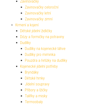
Zavinovačky
Zavinovačky celoroční
Zavinovačky letní
Zavinovačky zimní
Krmení a kojení
Dětské jídelní židličky
Dózy a formičky na potraviny
Dudlíky
Dudlíky na kojenecké láhve
Dudlíky pro miminka
Pouzdra a řetízky na dudlíky
Kojenecké jídelní potřeby
Bryndáky
Dětské hrnky
Jídelní soupravy
Příbory a lžičky
Talířky a misky
Termoobaly