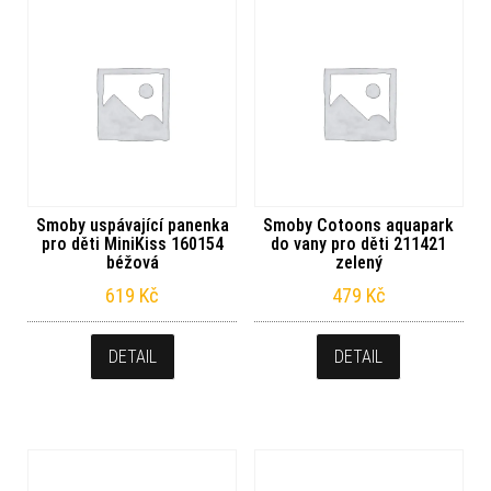
Smoby uspávající panenka
Smoby Cotoons aquapark
pro děti MiniKiss 160154
do vany pro děti 211421
béžová
zelený
619
Kč
479
Kč
DETAIL
DETAIL