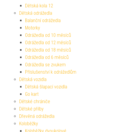
Dětská kola 12
Dětská odrážedla
Balanční odrážedla
Motorky
Odrážedla od 10 měsíců
Odrážedla od 12 měsíců
Odrážedla od 18 měsíců
Odrážedla od 6 měsíců
Odrážedla se zvukem
Příslušenství k odrážedlům
Dětská vozidla
Dětská šlapací vozidla
Go kart
Dětské chrániče
Dětské přilby
Dřevěná odrážedla
Koloběžky
Koloběžky dvoukolové