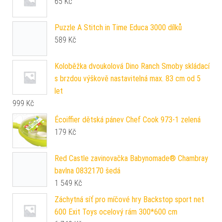
65
Kč
Puzzle A Stitch in Time Educa 3000 dílků
589
Kč
Koloběžka dvoukolová Dino Ranch Smoby skládací
s brzdou výškově nastavitelná max. 83 cm od 5
let
999
Kč
Écoiffier dětská pánev Chef Cook 973-1 zelená
179
Kč
Red Castle zavinovačka Babynomade® Chambray
bavlna 0832170 šedá
1 549
Kč
Záchytná síť pro míčové hry Backstop sport net
600 Exit Toys ocelový rám 300*600 cm