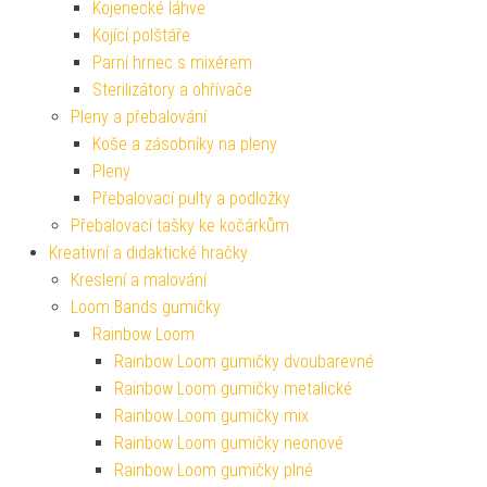
Kojenecké láhve
Kojící polštáře
Parní hrnec s mixérem
Sterilizátory a ohřívače
Pleny a přebalování
Koše a zásobníky na pleny
Pleny
Přebalovací pulty a podložky
Přebalovací tašky ke kočárkům
Kreativní a didaktické hračky
Kreslení a malování
Loom Bands gumičky
Rainbow Loom
Rainbow Loom gumičky dvoubarevné
Rainbow Loom gumičky metalické
Rainbow Loom gumičky mix
Rainbow Loom gumičky neonové
Rainbow Loom gumičky plné