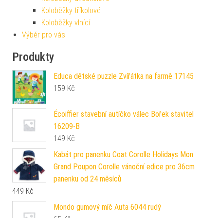
Koloběžky tříkolové
Koloběžky vlnící
Výběr pro vás
Produkty
Educa dětské puzzle Zvířátka na farmě 17145
159
Kč
Écoiffier stavební autíčko válec Bořek stavitel
16209-B
149
Kč
Kabát pro panenku Coat Corolle Holidays Mon
Grand Poupon Corolle vánoční edice pro 36cm
panenku od 24 měsíců
449
Kč
Mondo gumový míč Auta 6044 rudý