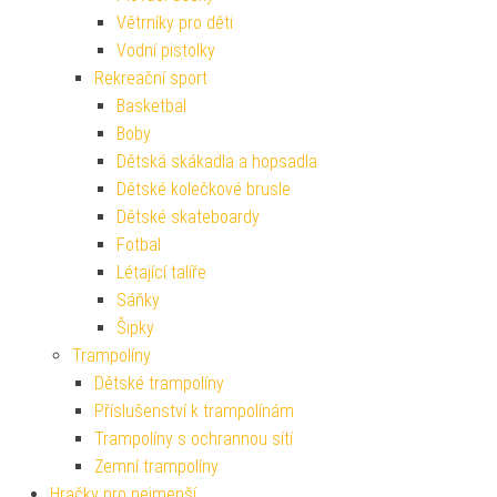
Větrníky pro děti
Vodní pistolky
Rekreační sport
Basketbal
Boby
Dětská skákadla a hopsadla
Dětské kolečkové brusle
Dětské skateboardy
Fotbal
Létající talíře
Sáňky
Šipky
Trampolíny
Dětské trampolíny
Příslušenství k trampolínám
Trampolíny s ochrannou sítí
Zemní trampolíny
Hračky pro nejmenší