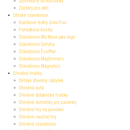
Spotřebiče do kuchyňky
Zástěry pro děti
Dětské stavebnice
Kuličkové dráhy GraviTrax
Pohádkové kostky
Stavebnice BIG-Bloxx jako lego
Stavebnice Dohány
Stavebnice Écoiffier
Stavebnice Magformers
Stavebnice Magnetics
Dřevěné hračky
Dětský dřevěný nábytek
Dřevěná auta
Dřevěné didaktické hračky
Dřevěné domečky pro panenky
Dřevěné hry na povolání
Dřevěné naučné hry
Dřevěné stavebnice