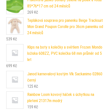
85*76*17 cm od 24 měsíců
269
Kč
Tepláková souprava pro panenku Beige Tracksuit
Mon Grand Poupon Corolle pro 36cm panenku od
24 měsíců
539
Kč
Klips na boty s kolečky a světlem Frozen Mondo
ložiska 608ZZ, PVC kolečka 68 mm průměr od 5
let
699
Kč
Janod karnevalový kostým Vlk Sackanimo 02860
černý
125
Kč
Rainbow Loom kovový háček s úchytkou na
pletení 21317m modrý
159
Kč