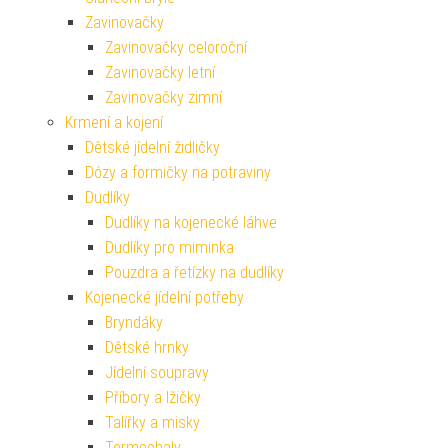
Zavinovačky
Zavinovačky celoroční
Zavinovačky letní
Zavinovačky zimní
Krmení a kojení
Dětské jídelní židličky
Dózy a formičky na potraviny
Dudlíky
Dudlíky na kojenecké láhve
Dudlíky pro miminka
Pouzdra a řetízky na dudlíky
Kojenecké jídelní potřeby
Bryndáky
Dětské hrnky
Jídelní soupravy
Příbory a lžičky
Talířky a misky
Termoobaly