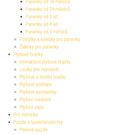
Panenky od 18 měsíců
Panenky od 24 měsíců
Panenky od 3 let
Panenky od 4 let
Panenky od 9 měsíců
Postýlky a kolébky pro panenky
Židličky pro panenky
Plyšové hračky
Interaktivní plyšové hračky
Loutky pro nejmenší
Plyšové a textilní hračky
Plyšové polštáře
Plyšové postavičky
Plyšoví medvědi
Plyšoví zajíci
Pro miminka
Puzzle a společenské hry
Pěnové puzzle