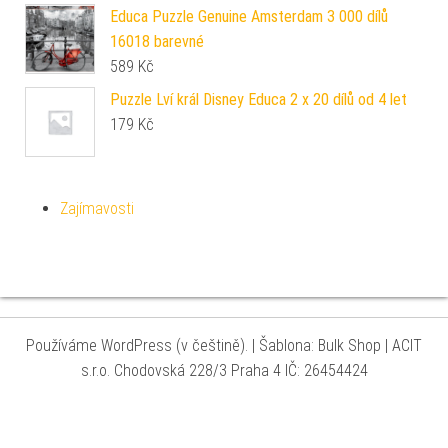
Educa Puzzle Genuine Amsterdam 3 000 dílů
16018 barevné
589
Kč
Puzzle Lví král Disney Educa 2 x 20 dílů od 4 let
179
Kč
Zajímavosti
Používáme WordPress (v češtině).
|
Šablona: Bulk Shop
| ACIT
s.r.o. Chodovská 228/3 Praha 4 IČ: 26454424