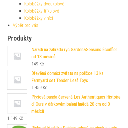
Koloběžky dvoukolové
Koloběžky tříkolové
Koloběžky vlnící
Výběr pro vás
Produkty
Nářadí na zahradu rýč Garden&Seasons Écoiffier
od 18 měsíců
149
Kč
Dřevěná domácí zvířata na poličce 13 ks
Farmyard set Tender Leaf Toys
1 459
Kč
Plyšová panda červená Les Authentiques Histoire
d’ Ours v dárkovém balení hnědá 20 cm od 0
měsíců
1 149
Kč
Pískoviště jablko Dohány zelené na písek a vodu