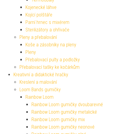
Kojenecké láhve
Kojící polštáře
Parní hrnec s mixérem
Sterilizátory a ohřívače
Pleny a přebalování
Koše a zásobníky na pleny
Pleny
Přebalovací pulty a podložky
Přebalovací tašky ke kočárkům
Kreativní a didaktické hračky
Kreslení a malování
Loom Bands gumičky
Rainbow Loom
Rainbow Loom gumičky dvoubarevné
Rainbow Loom gumičky metalické
Rainbow Loom gumičky mix
Rainbow Loom gumičky neonové