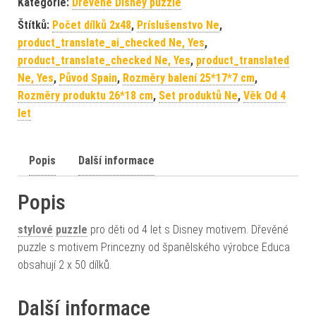
Kategorie:
Dřevěné Disney puzzle
Štítků:
Počet dílků 2x48
,
Príslušenstvo Ne
,
product_translate_ai_checked Ne, Yes
,
product_translate_checked Ne, Yes
,
product_translated
Ne, Yes
,
Původ Spain
,
Rozměry balení 25*17*7 cm
,
Rozměry produktu 26*18 cm
,
Set produktů Ne
,
Věk Od 4
let
Popis
Další informace
Popis
stylové
puzzle
pro děti od 4 let s Disney motivem. Dřevěné
puzzle s motivem Princezny od španělského výrobce Educa
obsahují 2 x 50 dílků.
Další informace