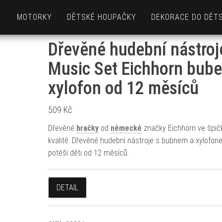
MOTORKY
DĚTSKÉ HOUPAČKY
DEKORACE DO DĚT
Dřevěné hudební nástroj
Music Set Eichhorn bube
xylofon od 12 měsíců
509
Kč
Dřevěné
hračky
od
německé
značky Eichhorn ve špič
kvalitě. Dřevěné hudební nástroje s bubnem a xylofo
potěší děti od 12 měsíců.
DETAIL