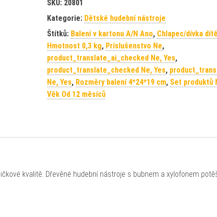
SKU:
20801
Kategorie:
Dětské hudební nástroje
Štítků:
Balení v kartonu A/N Ano
,
Chlapec/dívka dít
Hmotnost 0,3 kg
,
Príslušenstvo Ne
,
product_translate_ai_checked Ne, Yes
,
product_translate_checked Ne, Yes
,
product_trans
Ne, Yes
,
Rozměry balení 4*24*19 cm
,
Set produktů 
Věk Od 12 měsíců
ičkové kvalitě. Dřevěné hudební nástroje s bubnem a xylofonem potěš