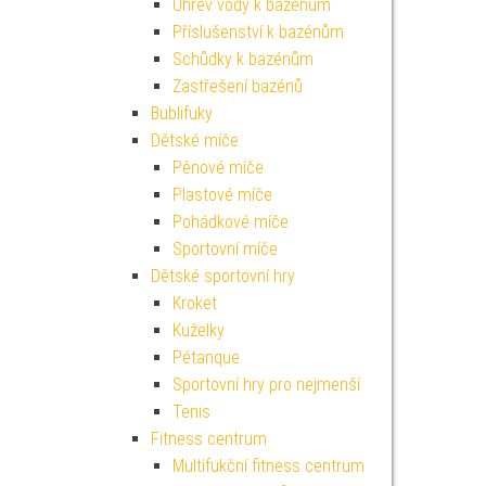
Ohřev vody k bazénům
Příslušenství k bazénům
Schůdky k bazénům
Zastřešení bazénů
Bublifuky
Dětské míče
Pěnové míče
Plastové míče
Pohádkové míče
Sportovní míče
Dětské sportovní hry
Kroket
Kuželky
Pétanque
Sportovní hry pro nejmenší
Tenis
Fitness centrum
Multifukční fitness centrum