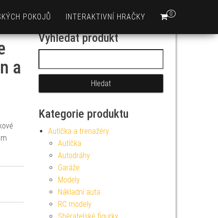
0
SKÝCH POKOJŮ
INTERAKTIVNÍ HRAČKY
Vyhledat produkt
e
Vyhledávání
n a
Kategorie produktu
kové
Autíčka a trenažéry
nem
Autíčka
Autodráhy
Garáže
Modely
Nákladní auta
RC modely
Sběratelské figurky