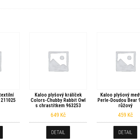
extilní
Kaloo plyšový králíček
Kaloo plyšový med
 211025
Colors-Chubby Rabbit Owl
Perle-Doudou Bear 
s chrastítkem 963253
růžový
649
Kč
459
Kč
DETAIL
DETAIL