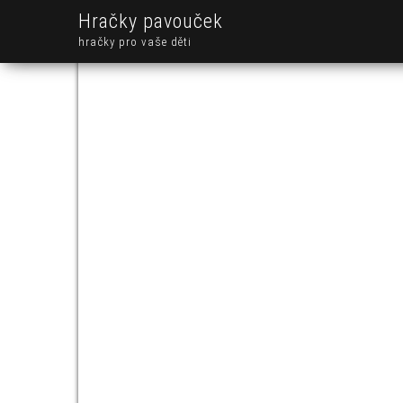
Hračky pavouček
hračky pro vaše děti