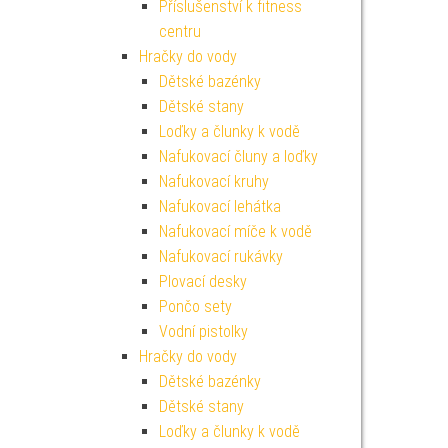
Příslušenství k fitness
centru
Hračky do vody
Dětské bazénky
Dětské stany
Loďky a člunky k vodě
Nafukovací čluny a loďky
Nafukovací kruhy
Nafukovací lehátka
Nafukovací míče k vodě
Nafukovací rukávky
Plovací desky
Pončo sety
Vodní pistolky
Hračky do vody
Dětské bazénky
Dětské stany
Loďky a člunky k vodě