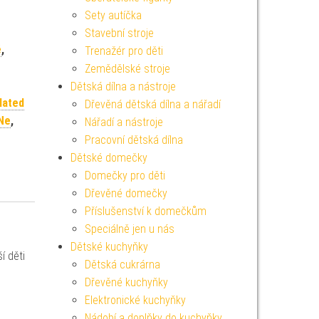
Sety autíčka
Stavební stroje
ě
,
Trenažér pro děti
Zemědělské stroje
Dětská dílna a nástroje
lated
Dřevěná dětská dílna a nářadí
Ne
,
Nářadí a nástroje
Pracovní dětská dílna
Dětské domečky
Domečky pro děti
Dřevěné domečky
Příslušenství k domečkům
Speciálně jen u nás
Dětské kuchyňky
í děti
Dětská cukrárna
Dřevěné kuchyňky
Elektronické kuchyňky
Nádobí a doplňky do kuchyňky