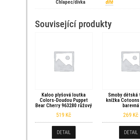
Chlapec/dívka
dítě
Související produkty
Kaloo plyšová loutka
Smoby dětská t
Colors-Doudou Puppet
knížka Cotoons
Bear Cherry 963280 růžový
barevná
519
Kč
269
Kč
DETAIL
DETAIL