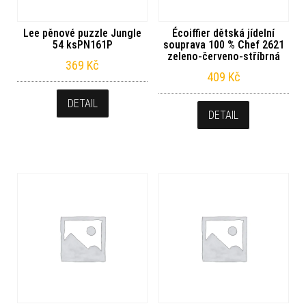
Lee pěnové puzzle Jungle
Écoiffier dětská jídelní
54 ksPN161P
souprava 100 % Chef 2621
zeleno-červeno-stříbrná
369
Kč
409
Kč
DETAIL
DETAIL