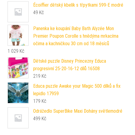
Écoiffier dětský kbelík s třpytkami 599-E modré
49
Kč
Panenka ke koupání Baby Bath Alyzée Mon
Premier Poupon Corolle s hnědýma mrkacíma
očima a kachničkou 30 cm od 18 měsíců
1 029
Kč
Dětské puzzle Disney Princezny Educa
progresivní 25-20-16-12 dílů 16508
219
Kč
Educa puzzle Awake your Magic 500 dílků a fix
lepidlo 17959
179
Kč
Odrážedlo SuperBike Maxi Dohány světlemodré
499
Kč