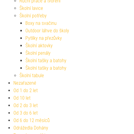
Ruční práce a tvoření
Školní lavice
Školní potřeby
Boxy na svačinu
Outdoor láhve do školy
Pytlíky na přezůvky
Školní aktovky
Školní penály
Školní tašky a batohy
Školní tašky a batohy
Školní tabule
Nezařazené
Od 1 do 2 let
Od 10 let
Od 2 do 3 let
Od 3 do 6 let
Od 6 do 12 měsíců
Odrážedla Dohány