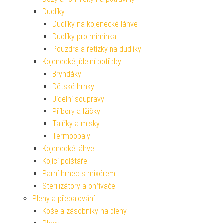
Dudlíky
Dudlíky na kojenecké láhve
Dudlíky pro miminka
Pouzdra a řetízky na dudlíky
Kojenecké jídelní potřeby
Bryndáky
Dětské hrnky
Jídelní soupravy
Příbory a lžičky
Talířky a misky
Termoobaly
Kojenecké láhve
Kojící polštáře
Parní hrnec s mixérem
Sterilizátory a ohřívače
Pleny a přebalování
Koše a zásobníky na pleny