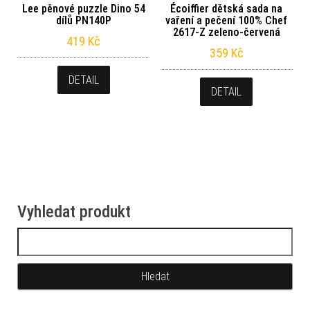
Lee pěnové puzzle Dino 54
Écoiffier dětská sada na
dílů PN140P
vaření a pečení 100% Chef
2617-Z zeleno-červená
419
Kč
359
Kč
DETAIL
DETAIL
Vyhledat produkt
Vyhledávání