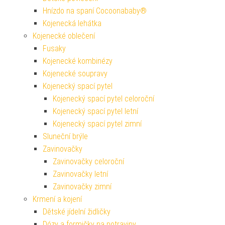
Hnízdo na spaní Cocoonababy®
Kojenecká lehátka
Kojenecké oblečení
Fusaky
Kojenecké kombinézy
Kojenecké soupravy
Kojenecký spací pytel
Kojenecký spací pytel celoroční
Kojenecký spací pytel letní
Kojenecký spací pytel zimní
Sluneční brýle
Zavinovačky
Zavinovačky celoroční
Zavinovačky letní
Zavinovačky zimní
Krmení a kojení
Dětské jídelní židličky
Dózy a formičky na potraviny