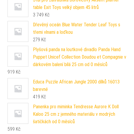
table Exit Toys velký objem 45 litrů
3 749
Kč
Dřevěný oceán Blue Water Tender Leaf Toys s
třemi vlnami a loďkou
279
Kč
Plyšová panda na loutkové divadlo Panda Hand
Puppet Unicef Collection Doudou et Compagnie v
dárkovém balení bílá 25 cm od 0 měsíců
919
Kč
Educa Puzzle African Jungle 2000 dílků 16013
barevné
419
Kč
Panenka pro miminka Tendresse Aurore K Doll
Kaloo 25 cm z jemného materiálu v modrých
šatičkách od 0 měsíců
599
Kč