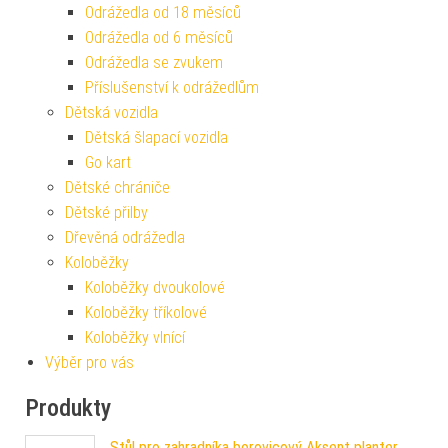
Odrážedla od 18 měsíců
Odrážedla od 6 měsíců
Odrážedla se zvukem
Příslušenství k odrážedlům
Dětská vozidla
Dětská šlapací vozidla
Go kart
Dětské chrániče
Dětské přilby
Dřevěná odrážedla
Koloběžky
Koloběžky dvoukolové
Koloběžky tříkolové
Koloběžky vlnící
Výběr pro vás
Produkty
Stůl pro zahradníka borovicový Aksent planter