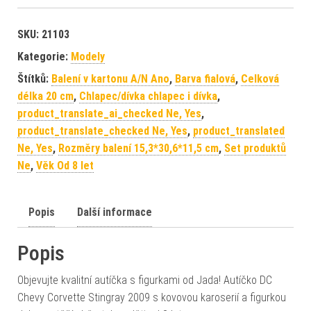
SKU:
21103
Kategorie:
Modely
Štítků:
Balení v kartonu A/N Ano
,
Barva fialová
,
Celková
délka 20 cm
,
Chlapec/dívka chlapec i dívka
,
product_translate_ai_checked Ne, Yes
,
product_translate_checked Ne, Yes
,
product_translated
Ne, Yes
,
Rozměry balení 15,3*30,6*11,5 cm
,
Set produktů
Ne
,
Věk Od 8 let
Popis
Další informace
Popis
Objevujte kvalitní autíčka s figurkami od Jada! Autíčko DC
Chevy Corvette Stingray 2009 s kovovou karoserií a figurkou