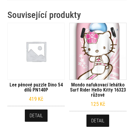
Související produkty
Lee pěnové puzzle Dino 54
Mondo nafukovací lehátko
dílů PN140P
Surf Rider Hello Kitty 16323
růžové
419
Kč
125
Kč
DETAIL
DETAIL