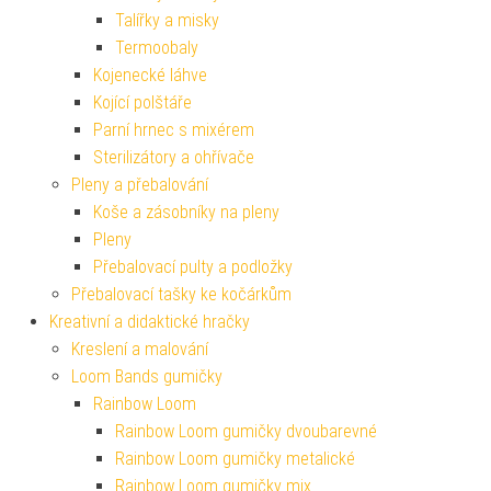
Talířky a misky
Termoobaly
Kojenecké láhve
Kojící polštáře
Parní hrnec s mixérem
Sterilizátory a ohřívače
Pleny a přebalování
Koše a zásobníky na pleny
Pleny
Přebalovací pulty a podložky
Přebalovací tašky ke kočárkům
Kreativní a didaktické hračky
Kreslení a malování
Loom Bands gumičky
Rainbow Loom
Rainbow Loom gumičky dvoubarevné
Rainbow Loom gumičky metalické
Rainbow Loom gumičky mix