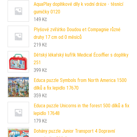
AquaPlay doplňkové díly k vodní dráze - těsnící
gumičky 0120
149
Kč
Plyšové zvířátko Doudou et Compagnie různé
druhy 17 cm od 0 měsíců
219
Kč
Dětský lékařský kufřík Medical Écoiffier s doplňky
251
399
Kč
Educa puzzle Symbols from North America 1500
dílků a fix lepidlo 17670
359
Kč
Educa puzzle Unicorns in the forest 500 dílků a fix
lepidlo 17648
179
Kč
Dohány puzzle Junior Transport 4 Dopravní