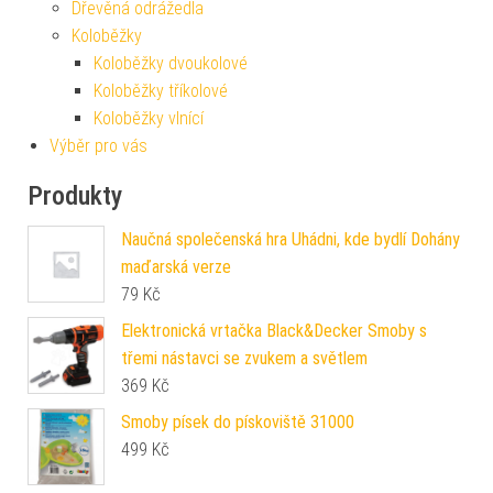
Dřevěná odrážedla
Koloběžky
Koloběžky dvoukolové
Koloběžky tříkolové
Koloběžky vlnící
Výběr pro vás
Produkty
Naučná společenská hra Uhádni, kde bydlí Dohány
maďarská verze
79
Kč
Elektronická vrtačka Black&Decker Smoby s
třemi nástavci se zvukem a světlem
369
Kč
Smoby písek do pískoviště 31000
499
Kč