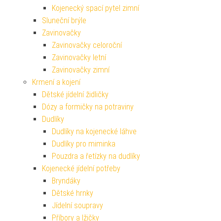
Kojenecký spací pytel zimní
Sluneční brýle
Zavinovačky
Zavinovačky celoroční
Zavinovačky letní
Zavinovačky zimní
Krmení a kojení
Dětské jídelní židličky
Dózy a formičky na potraviny
Dudlíky
Dudlíky na kojenecké láhve
Dudlíky pro miminka
Pouzdra a řetízky na dudlíky
Kojenecké jídelní potřeby
Bryndáky
Dětské hrnky
Jídelní soupravy
Příbory a lžičky