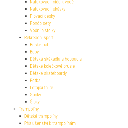
Nafukovací míče k vodě
Nafukovací rukávky
Plovací desky
Pončo sety
Vodní pistolky
Rekreační sport
Basketbal
Boby
Dětská skákadla a hopsadla
Dětské kolečkové brusle
Dětské skateboardy
Fotbal
Létající talíře
Sáňky
Šipky
Trampolíny
Dětské trampolíny
Příslušenství k trampolínám