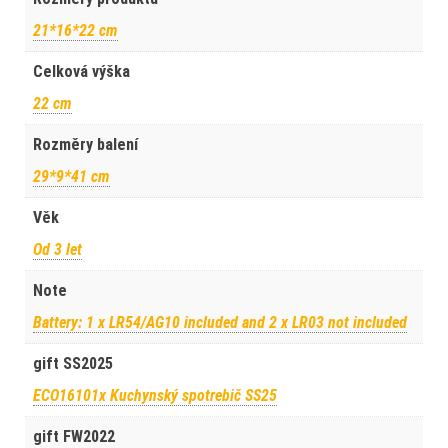
21*16*22 cm
Celková výška
22 cm
Rozměry balení
29*9*41 cm
Věk
Od 3 let
Note
Battery: 1 x LR54/AG10 included and 2 x LR03 not included
gift SS2025
ECO16101x Kuchynský spotrebič SS25
gift FW2022