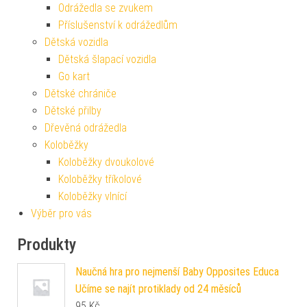
Odrážedla se zvukem
Příslušenství k odrážedlům
Dětská vozidla
Dětská šlapací vozidla
Go kart
Dětské chrániče
Dětské přilby
Dřevěná odrážedla
Koloběžky
Koloběžky dvoukolové
Koloběžky tříkolové
Koloběžky vlnící
Výběr pro vás
Produkty
Naučná hra pro nejmenší Baby Opposites Educa
Učíme se najít protiklady od 24 měsíců
95
Kč