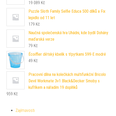
19 089
Kč
Puzzle Sloth Family Selfie Educa 500 dílků a Fix
lepidlo od 11 let
179
Kč
Naučná společenská hra Uhádni, kde bydlí Dohány
maďarská verze
79
Kč
Écoiffier dětský kbelík s třpytkami 599-E modré
49
Kč
Pracovní dílna na kolečkách multifunkční Bricolo
Devil Workmate 3v1 Black&Decker Smoby s
kufříkem a nářadím 19 doplňků
959
Kč
Zajímavosti