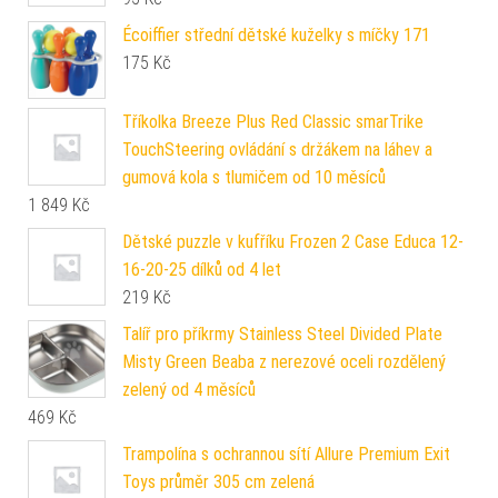
Écoiffier střední dětské kuželky s míčky 171
175
Kč
Tříkolka Breeze Plus Red Classic smarTrike
TouchSteering ovládání s držákem na láhev a
gumová kola s tlumičem od 10 měsíců
1 849
Kč
Dětské puzzle v kufříku Frozen 2 Case Educa 12-
16-20-25 dílků od 4 let
219
Kč
Talíř pro příkrmy Stainless Steel Divided Plate
Misty Green Beaba z nerezové oceli rozdělený
zelený od 4 měsíců
469
Kč
Trampolína s ochrannou sítí Allure Premium Exit
Toys průměr 305 cm zelená