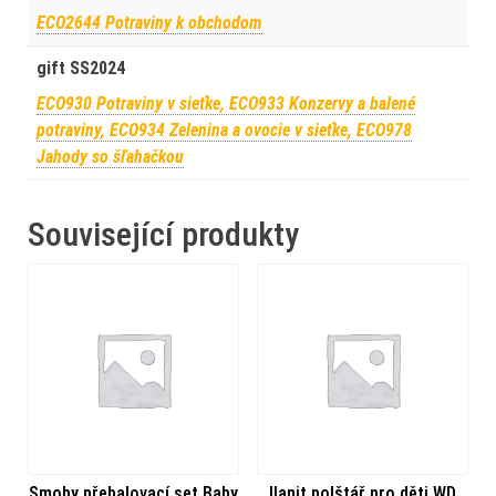
ECO2644 Potraviny k obchodom
gift SS2024
ECO930 Potraviny v sieťke, ECO933 Konzervy a balené
potraviny, ECO934 Zelenina a ovocie v sieťke, ECO978
Jahody so šľahačkou
Související produkty
Smoby přebalovací set Baby
Ilanit polštář pro děti WD