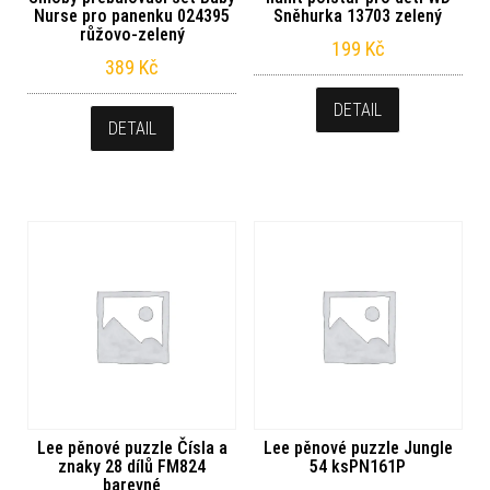
Nurse pro panenku 024395
Sněhurka 13703 zelený
růžovo-zelený
199
Kč
389
Kč
DETAIL
DETAIL
Lee pěnové puzzle Čísla a
Lee pěnové puzzle Jungle
znaky 28 dílů FM824
54 ksPN161P
barevné