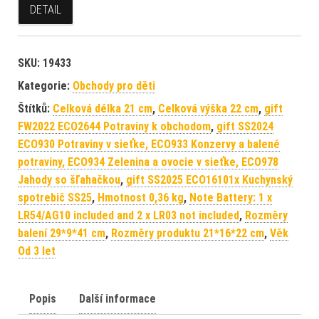
DETAIL
SKU:
19433
Kategorie:
Obchody pro děti
Štítků:
Celková délka 21 cm
,
Celková výška 22 cm
,
gift
FW2022 ECO2644 Potraviny k obchodom
,
gift SS2024
ECO930 Potraviny v sieťke, ECO933 Konzervy a balené
potraviny, ECO934 Zelenina a ovocie v sieťke, ECO978
Jahody so šľahačkou
,
gift SS2025 ECO16101x Kuchynský
spotrebič SS25
,
Hmotnost 0,36 kg
,
Note Battery: 1 x
LR54/AG10 included and 2 x LR03 not included
,
Rozměry
balení 29*9*41 cm
,
Rozměry produktu 21*16*22 cm
,
Věk
Od 3 let
Popis
Další informace