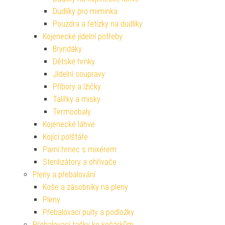
Dudlíky pro miminka
Pouzdra a řetízky na dudlíky
Kojenecké jídelní potřeby
Bryndáky
Dětské hrnky
Jídelní soupravy
Příbory a lžičky
Talířky a misky
Termoobaly
Kojenecké láhve
Kojící polštáře
Parní hrnec s mixérem
Sterilizátory a ohřívače
Pleny a přebalování
Koše a zásobníky na pleny
Pleny
Přebalovací pulty a podložky
Přebalovací tašky ke kočárkům