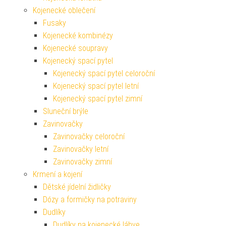
Kojenecké oblečení
Fusaky
Kojenecké kombinézy
Kojenecké soupravy
Kojenecký spací pytel
Kojenecký spací pytel celoroční
Kojenecký spací pytel letní
Kojenecký spací pytel zimní
Sluneční brýle
Zavinovačky
Zavinovačky celoroční
Zavinovačky letní
Zavinovačky zimní
Krmení a kojení
Dětské jídelní židličky
Dózy a formičky na potraviny
Dudlíky
Dudlíky na kojenecké láhve