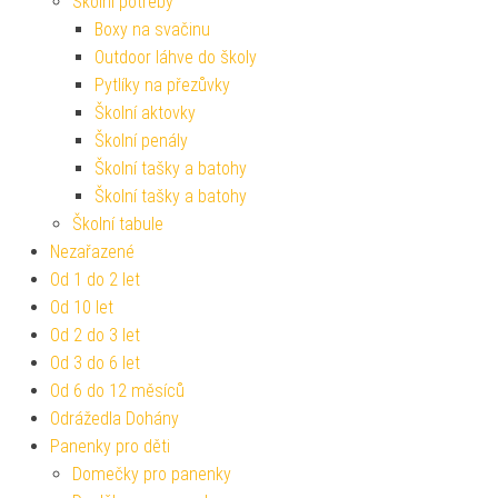
Školní potřeby
Boxy na svačinu
Outdoor láhve do školy
Pytlíky na přezůvky
Školní aktovky
Školní penály
Školní tašky a batohy
Školní tašky a batohy
Školní tabule
Nezařazené
Od 1 do 2 let
Od 10 let
Od 2 do 3 let
Od 3 do 6 let
Od 6 do 12 měsíců
Odrážedla Dohány
Panenky pro děti
Domečky pro panenky