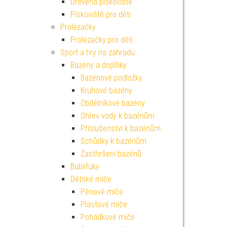
Dřevěná pískoviště
Pískoviště pro děti
Prolézačky
Prolézačky pro děti
Sport a hry na zahradu
Bazény a doplňky
Bazénové podložky
Kruhové bazény
Obdélníkové bazény
Ohřev vody k bazénům
Příslušenství k bazénům
Schůdky k bazénům
Zastřešení bazénů
Bublifuky
Dětské míče
Pěnové míče
Plastové míče
Pohádkové míče