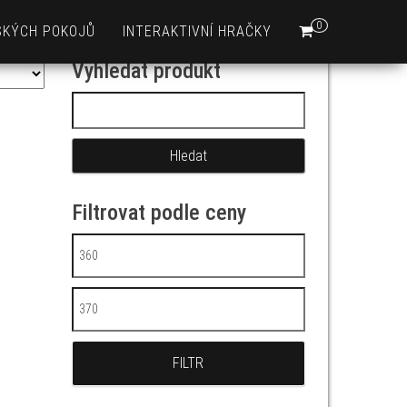
0
SKÝCH POKOJŮ
INTERAKTIVNÍ HRAČKY
Vyhledat produkt
Vyhledávání
Filtrovat podle ceny
Minimální cena
Maximální cena
FILTR