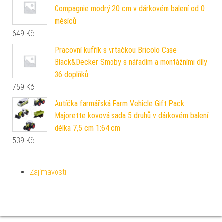
Compagnie modrý 20 cm v dárkovém balení od 0
měsíců
649
Kč
Pracovní kufřík s vrtačkou Bricolo Case
Black&Decker Smoby s nářadím a montážními díly
36 doplňků
759
Kč
Autíčka farmářská Farm Vehicle Gift Pack
Majorette kovová sada 5 druhů v dárkovém balení
délka 7,5 cm 1:64 cm
539
Kč
Zajímavosti