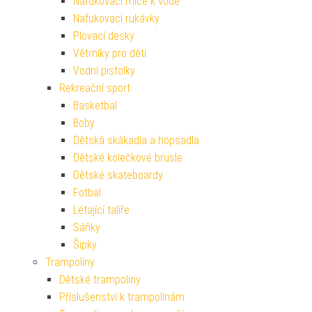
Nafukovací míče k vodě
Nafukovací rukávky
Plovací desky
Větrníky pro děti
Vodní pistolky
Rekreační sport
Basketbal
Boby
Dětská skákadla a hopsadla
Dětské kolečkové brusle
Dětské skateboardy
Fotbal
Létající talíře
Sáňky
Šipky
Trampolíny
Dětské trampolíny
Příslušenství k trampolínám