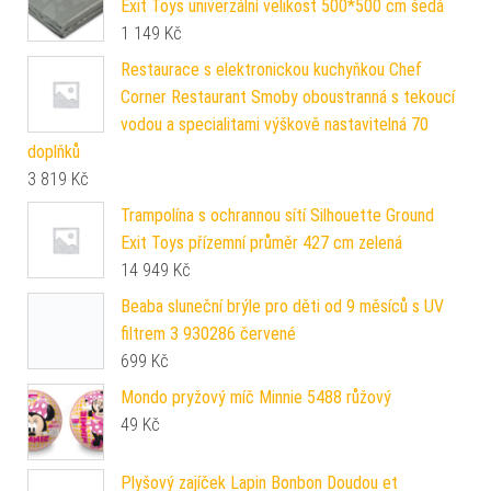
Exit Toys univerzální velikost 500*500 cm šedá
1 149
Kč
Restaurace s elektronickou kuchyňkou Chef
Corner Restaurant Smoby oboustranná s tekoucí
vodou a specialitami výškově nastavitelná 70
doplňků
3 819
Kč
Trampolína s ochrannou sítí Silhouette Ground
Exit Toys přízemní průměr 427 cm zelená
14 949
Kč
Beaba sluneční brýle pro děti od 9 měsíců s UV
filtrem 3 930286 červené
699
Kč
Mondo pryžový míč Minnie 5488 růžový
49
Kč
Plyšový zajíček Lapin Bonbon Doudou et