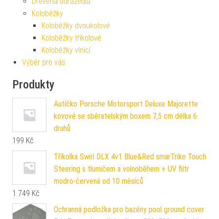
Dřevěná odrážedla
Koloběžky
Koloběžky dvoukolové
Koloběžky tříkolové
Koloběžky vlnící
Výběr pro vás
Produkty
Autíčko Porsche Motorsport Deluxe Majorette
kovové se sběratelským boxem 7,5 cm délka 6
druhů
199
Kč
Tříkolka Swirl DLX 4v1 Blue&Red smarTrike Touch
Steering s tlumičem a volnoběhem + UV filtr
modro-červená od 10 měsíců
1 749
Kč
Ochranná podložka pro bazény pool ground cover