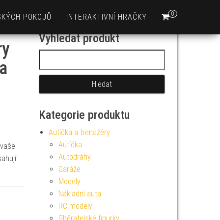
0
SKÝCH POKOJŮ
INTERAKTIVNÍ HRAČKY
Vyhledat produkt
ry
Vyhledávání
ca
Kategorie produktu
Autíčka a trenažéry
Autíčka
 vaše
Autodráhy
sahují
Garáže
Modely
Nákladní auta
RC modely
Sběratelské figurky