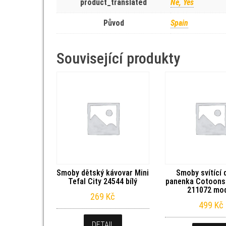
product_translated
Ne, Yes
Původ
Spain
Související produkty
Smoby dětský kávovar Mini
Smoby svítící 
Tefal City 24544 bílý
panenka Cotoons
211072 mo
269
Kč
499
Kč
DETAIL