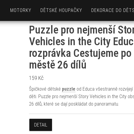
MOTORKY
DĚTSKÉ HOUPAČKY
DEKORACE DO DĚT
Puzzle pro nejmenší Sto
Vehicles in the City Edu
rozprávka Cestujeme po
městě 26 dílů
159
Kč
Špičkové dětské
puzzle
od Educa všestranně rozvíjejí
děti. Puzzle pro nejmenší Story Vehicles in the City ob
26 dílů, které se dají poskládat do panoramatu.
DETAIL