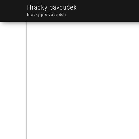
Hračky pavouček
hračky pro vaše děti