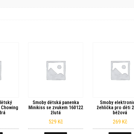
dětský
Smoby dětská panenka
Smoby elektroni
 Chowing
Minikiss se zvukem 160122
žehlička pro děti 
drá
žlutá
béžová
529
Kč
269
Kč