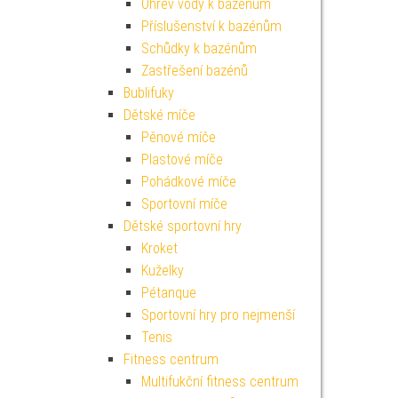
Ohřev vody k bazénům
Příslušenství k bazénům
Schůdky k bazénům
Zastřešení bazénů
Bublifuky
Dětské míče
Pěnové míče
Plastové míče
Pohádkové míče
Sportovní míče
Dětské sportovní hry
Kroket
Kuželky
Pétanque
Sportovní hry pro nejmenší
Tenis
Fitness centrum
Multifukční fitness centrum