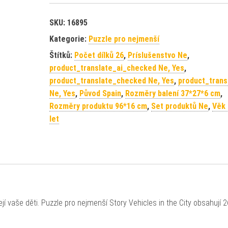
SKU:
16895
Kategorie:
Puzzle pro nejmenší
Štítků:
Počet dílků 26
,
Príslušenstvo Ne
,
product_translate_ai_checked Ne, Yes
,
product_translate_checked Ne, Yes
,
product_trans
Ne, Yes
,
Původ Spain
,
Rozměry balení 37*27*6 cm
,
Rozměry produktu 96*16 cm
,
Set produktů Ne
,
Věk 
let
í vaše děti. Puzzle pro nejmenší Story Vehicles in the City obsahují 26