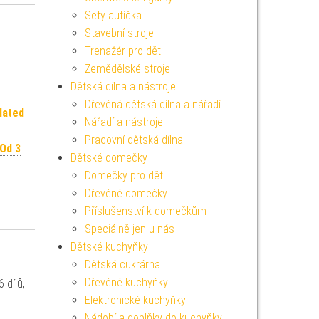
Sety autíčka
Stavební stroje
Trenažér pro děti
Zemědělské stroje
Dětská dílna a nástroje
Dřevěná dětská dílna a nářadí
lated
Nářadí a nástroje
Pracovní dětská dílna
Od 3
Dětské domečky
Domečky pro děti
Dřevěné domečky
Příslušenství k domečkům
Speciálně jen u nás
Dětské kuchyňky
Dětská cukrárna
Dřevěné kuchyňky
 dílů,
Elektronické kuchyňky
Nádobí a doplňky do kuchyňky