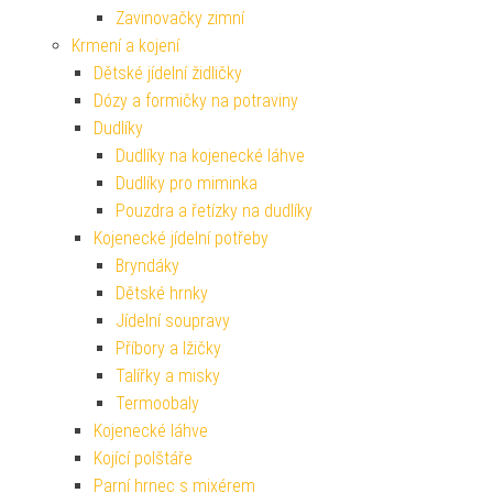
Zavinovačky zimní
Krmení a kojení
Dětské jídelní židličky
Dózy a formičky na potraviny
Dudlíky
Dudlíky na kojenecké láhve
Dudlíky pro miminka
Pouzdra a řetízky na dudlíky
Kojenecké jídelní potřeby
Bryndáky
Dětské hrnky
Jídelní soupravy
Příbory a lžičky
Talířky a misky
Termoobaly
Kojenecké láhve
Kojící polštáře
Parní hrnec s mixérem