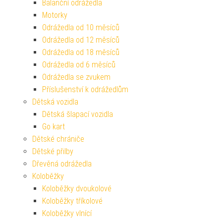
Balanční odrážedla
Motorky
Odrážedla od 10 měsíců
Odrážedla od 12 měsíců
Odrážedla od 18 měsíců
Odrážedla od 6 měsíců
Odrážedla se zvukem
Příslušenství k odrážedlům
Dětská vozidla
Dětská šlapací vozidla
Go kart
Dětské chrániče
Dětské přilby
Dřevěná odrážedla
Koloběžky
Koloběžky dvoukolové
Koloběžky tříkolové
Koloběžky vlnící