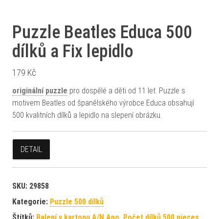
Puzzle Beatles Educa 500
dílků a Fix lepidlo
179
Kč
originální
puzzle
pro dospělé a děti od 11 let. Puzzle s
motivem Beatles od španělského výrobce Educa obsahují
500 kvalitních dílků a lepidlo na slepení obrázku.
DETAIL
SKU:
29858
Kategorie:
Puzzle 500 dílků
Štítků:
Balení v kartonu A/N Ano
,
Počet dílků 500 pieces
,