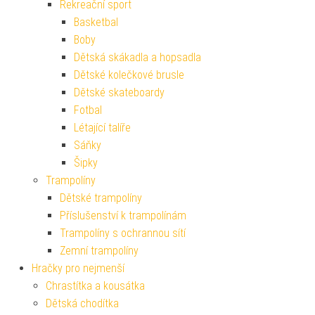
Rekreační sport
Basketbal
Boby
Dětská skákadla a hopsadla
Dětské kolečkové brusle
Dětské skateboardy
Fotbal
Létající talíře
Sáňky
Šipky
Trampolíny
Dětské trampolíny
Příslušenství k trampolínám
Trampolíny s ochrannou sítí
Zemní trampolíny
Hračky pro nejmenší
Chrastítka a kousátka
Dětská chodítka