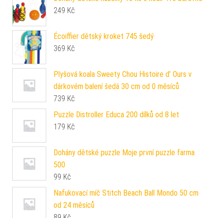
249
Kč
Écoiffier dětský kroket 745 šedý
369
Kč
Plyšová koala Sweety Chou Histoire d’ Ours v
dárkovém balení šedá 30 cm od 0 měsíců
739
Kč
Puzzle Distroller Educa 200 dílků od 8 let
179
Kč
Dohány dětské puzzle Moje první puzzle farma
500
99
Kč
Nafukovací míč Stitch Beach Ball Mondo 50 cm
od 24 měsíců
89
Kč