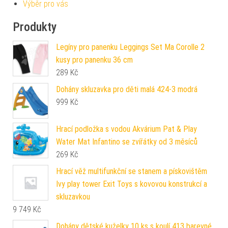
Výběr pro vás
Produkty
Legíny pro panenku Leggings Set Ma Corolle 2
kusy pro panenku 36 cm
289
Kč
Dohány skluzavka pro děti malá 424-3 modrá
999
Kč
Hrací podložka s vodou Akvárium Pat & Play
Water Mat Infantino se zvířátky od 3 měsíců
269
Kč
Hrací věž multifunkční se stanem a pískovištěm
Ivy play tower Exit Toys s kovovou konstrukcí a
skluzavkou
9 749
Kč
Dohány dětské kuželky 10 ks s koulí 413 barevné