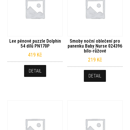
Lee pěnové puzzle Dolphin
Smoby noční oblečení pro
54 dílů PN170P
panenku Baby Nurse 024396
bílo-růžové
419
Kč
219
Kč
DETAIL
DETAIL