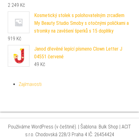
2 249
Kč
Kosmetický stolek s polohovatelným zrcadlem
My Beauty Studio Smoby s otočnými poličkami a
stromky na zavěšení šperků s 15 doplňky
919
Kč
Janod dřevěné lepící písmeno Clown Letter J
04551 červené
49
Kč
Zajímavosti
Používáme WordPress (v češtině).
|
Šablona: Bulk Shop
| ACIT
s.r.o. Chodovská 228/3 Praha 4 IČ: 26454424