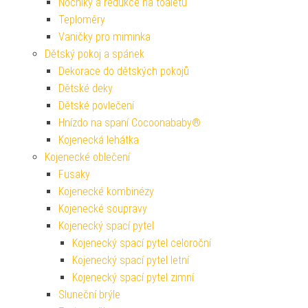
Nočníky a redukce na toaletu
Teploměry
Vaničky pro miminka
Dětský pokoj a spánek
Dekorace do dětských pokojů
Dětské deky
Dětské povlečení
Hnízdo na spaní Cocoonababy®
Kojenecká lehátka
Kojenecké oblečení
Fusaky
Kojenecké kombinézy
Kojenecké soupravy
Kojenecký spací pytel
Kojenecký spací pytel celoroční
Kojenecký spací pytel letní
Kojenecký spací pytel zimní
Sluneční brýle