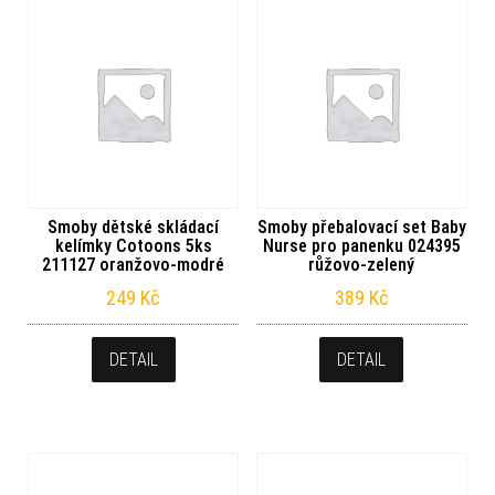
Smoby dětské skládací
Smoby přebalovací set Baby
kelímky Cotoons 5ks
Nurse pro panenku 024395
211127 oranžovo-modré
růžovo-zelený
249
Kč
389
Kč
DETAIL
DETAIL