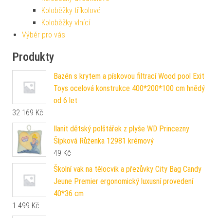
Koloběžky tříkolové
Koloběžky vlnící
Výběr pro vás
Produkty
Bazén s krytem a pískovou filtrací Wood pool Exit
Toys ocelová konstrukce 400*200*100 cm hnědý
od 6 let
32 169
Kč
Ilanit dětský polštářek z plyše WD Princezny
Šípková Růženka 12981 krémový
49
Kč
Školní vak na tělocvik a přezůvky City Bag Candy
Jeune Premier ergonomický luxusní provedení
40*36 cm
1 499
Kč