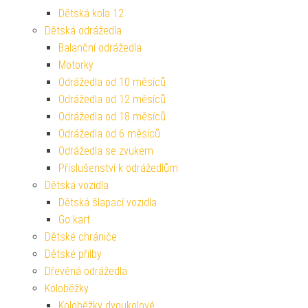
Dětská kola 12
Dětská odrážedla
Balanční odrážedla
Motorky
Odrážedla od 10 měsíců
Odrážedla od 12 měsíců
Odrážedla od 18 měsíců
Odrážedla od 6 měsíců
Odrážedla se zvukem
Příslušenství k odrážedlům
Dětská vozidla
Dětská šlapací vozidla
Go kart
Dětské chrániče
Dětské přilby
Dřevěná odrážedla
Koloběžky
Koloběžky dvoukolové