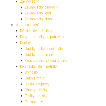
Zavinovačky
Zavinovačky celoroční
Zavinovačky letní
Zavinovačky zimní
Krmení a kojení
Dětské jídelní židličky
Dózy a formičky na potraviny
Dudlíky
Dudlíky na kojenecké láhve
Dudlíky pro miminka
Pouzdra a řetízky na dudlíky
Kojenecké jídelní potřeby
Bryndáky
Dětské hrnky
Jídelní soupravy
Příbory a lžičky
Talířky a misky
Termoobaly