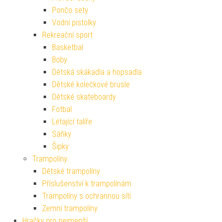
Pončo sety
Vodní pistolky
Rekreační sport
Basketbal
Boby
Dětská skákadla a hopsadla
Dětské kolečkové brusle
Dětské skateboardy
Fotbal
Létající talíře
Sáňky
Šipky
Trampolíny
Dětské trampolíny
Příslušenství k trampolínám
Trampolíny s ochrannou sítí
Zemní trampolíny
Hračky pro nejmenší