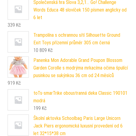
Společenská hra Slova 3,2,1... Go! Challenge
Words Educa 48 slovíček 150 písmen anglicky od
6 let
339
Kč
Trampolína s ochrannou sítí Silhouette Ground
Exit Toys přízemní průměr 305 cm černá
10 809
Kč
Panenka Mon Adorable Grand Poupon Blossom
Garden Corolle s modrýma mrkacíma očima špulící
pusinkou se sukýnkou 36 cm od 24 měsíců
919
Kč
toTs-smarTrike oboustranná deka Classic 190101
modrá
199
Kč
Školní aktovka Schoolbag Paris Large Unicorn
Jack Piers ergonomická luxusní provedení od 6
let 32*15*38 cm