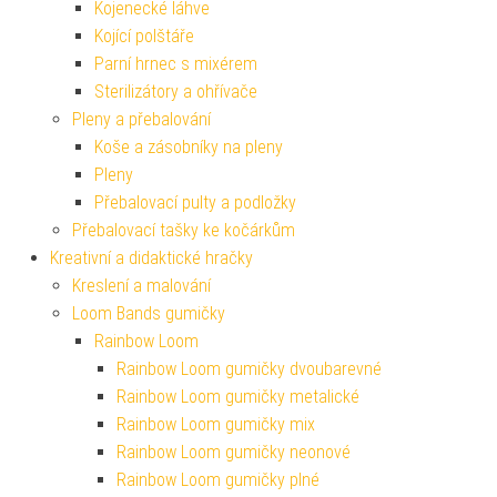
Kojenecké láhve
Kojící polštáře
Parní hrnec s mixérem
Sterilizátory a ohřívače
Pleny a přebalování
Koše a zásobníky na pleny
Pleny
Přebalovací pulty a podložky
Přebalovací tašky ke kočárkům
Kreativní a didaktické hračky
Kreslení a malování
Loom Bands gumičky
Rainbow Loom
Rainbow Loom gumičky dvoubarevné
Rainbow Loom gumičky metalické
Rainbow Loom gumičky mix
Rainbow Loom gumičky neonové
Rainbow Loom gumičky plné