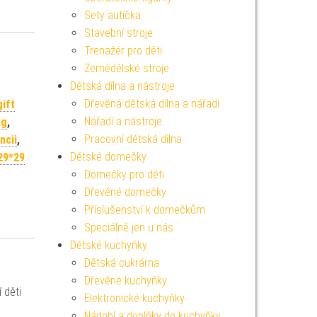
Sety autíčka
Stavební stroje
Trenažér pro děti
Zemědělské stroje
Dětská dílna a nástroje
Dřevěná dětská dílna a nářadí
gift
Nářadí a nástroje
kg
,
Pracovní dětská dílna
ncii
,
Dětské domečky
29*29
Domečky pro děti
Dřevěné domečky
Příslušenství k domečkům
Speciálně jen u nás
Dětské kuchyňky
Dětská cukrárna
Dřevěné kuchyňky
 děti
Elektronické kuchyňky
Nádobí a doplňky do kuchyňky