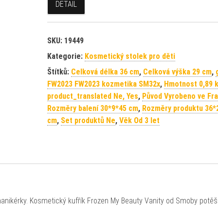
DETAIL
SKU:
19449
Kategorie:
Kosmetický stolek pro děti
Štítků:
Celková délka 36 cm
,
Celková výška 29 cm
,
FW2023 FW2023 kozmetika SM32x
,
Hmotnost 0,89 
product_translated Ne, Yes
,
Původ Vyrobeno ve Fra
Rozměry balení 30*9*45 cm
,
Rozměry produktu 36*
cm
,
Set produktů Ne
,
Věk Od 3 let
nikérky. Kosmetický kufřík Frozen My Beauty Vanity od Smoby potěší