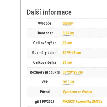
Další informace
Výrobce
Smoby
Hmotnost
0,89 kg
Celková výška
29 cm
Rozměry balení
30*9*45 cm
Celková délka
36 cm
Rozměry produktu
36*29*29 cm
Věk
Od 3 let
Původ
Vyrobeno ve Francii
gift FW2023
FW2023 kozmetika SM32x