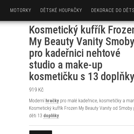
MOTORKY
DĚTSKÉ HOUPAČKY
DEKORACE DO DĚT
Kosmetický kufřík Froze
My Beauty Vanity Smob
pro kadeřnici nehtové
studio a make-up
kosmetičku s 13 doplňk
919
Kč
Moderní
hračky
pro malé kadeřnice, kosmetičky a man
Kosmetický kufřík Frozen My Beauty Vanity od Smoby 
děti 13
doplňky
.