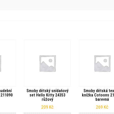
hudební
Smoby dětský snídaňový
Smoby dětská text
 211090
set Hello Kitty 24353
knížka Cotoons 2
růžový
barevná
209
Kč
269
Kč