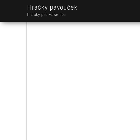
Hračky pavouček
hračky pro vaše děti