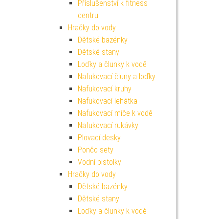
Příslušenství k fitness
centru
Hračky do vody
Dětské bazénky
Dětské stany
Loďky a člunky k vodě
Nafukovací čluny a loďky
Nafukovací kruhy
Nafukovací lehátka
Nafukovací míče k vodě
Nafukovací rukávky
Plovací desky
Pončo sety
Vodní pistolky
Hračky do vody
Dětské bazénky
Dětské stany
Loďky a člunky k vodě