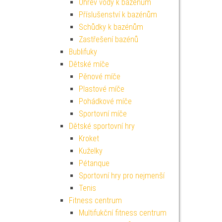
Ohřev vody k bazénům
Příslušenství k bazénům
Schůdky k bazénům
Zastřešení bazénů
Bublifuky
Dětské míče
Pěnové míče
Plastové míče
Pohádkové míče
Sportovní míče
Dětské sportovní hry
Kroket
Kuželky
Pétanque
Sportovní hry pro nejmenší
Tenis
Fitness centrum
Multifukční fitness centrum