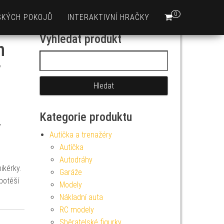
0
SKÝCH POKOJŮ
INTERAKTIVNÍ HRAČKY
Vyhledat produkt
n
Vyhledávání
y
Kategorie produktu
y
Autíčka a trenažéry
Autíčka
Autodráhy
ikérky.
Garáže
potěší
Modely
Nákladní auta
RC modely
Sběratelské figurky