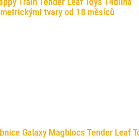
appy Train Tender Leaf Toys 14dílná
ometrickými tvary od 18 měsíců
bnice Galaxy Magblocs Tender Leaf T