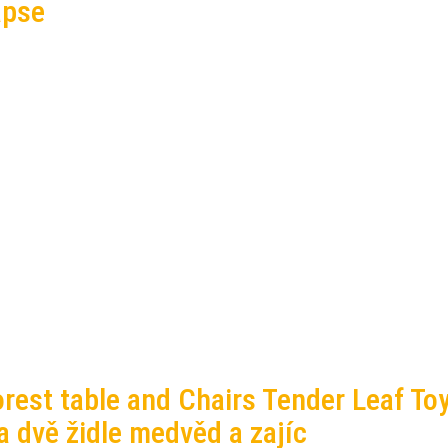
apse
rest table and Chairs Tender Leaf To
a dvě židle medvěd a zajíc