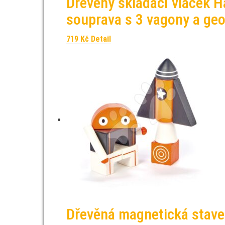
Dřevěný skládací vláček H
souprava s 3 vagony a ge
719
Kč
Detail
Dřevěná magnetická stave