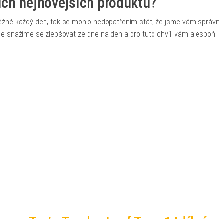
šich nejnovějších produktů?
běžně každý den, tak se mohlo nedopatřením stát, že jsme vám správ
, ale snažíme se zlepšovat ze dne na den a pro tuto chvíli vám alespoň