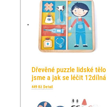
Dřevěné puzzle lidské těl
jsme a jak se léčit 12díln
449
Kč
Detail