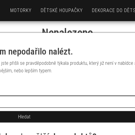
MOTORKY
DĚTSKÉ HOUPAČKY
DEKORACE DO DĚT
Nenalezeno
m nepodařilo nalézt.
jste přišli se pravděpodobně týkala produktu, který již není v nabídce
vějším, nebo lepším typem.