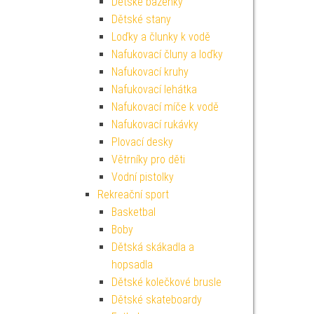
Dětské bazénky
Dětské stany
Loďky a člunky k vodě
Nafukovací čluny a loďky
Nafukovací kruhy
Nafukovací lehátka
Nafukovací míče k vodě
Nafukovací rukávky
Plovací desky
Větrníky pro děti
Vodní pistolky
Rekreační sport
Basketbal
Boby
Dětská skákadla a
hopsadla
Dětské kolečkové brusle
Dětské skateboardy