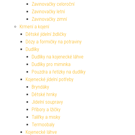
Zavinovačky celoroční
Zavinovačky letní
Zavinovačky zimní
Krmení a kojení
Dětské jídelní židličky
Dózy a formičky na potraviny
Dudlíky
Dudlíky na kojenecké láhve
Dudlíky pro miminka
Pouzdra a řetízky na dudlíky
Kojenecké jídelní potřeby
Bryndáky
Dětské hrnky
Jídelní soupravy
Příbory a lžičky
Talířky a misky
Termoobaly
Kojenecké láhve