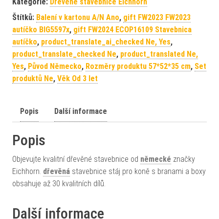
Kategorie:
Dřevěné stavebnice Eichhorn
Štítků:
Balení v kartonu A/N Ano
,
gift FW2023 FW2023
autíčko BIG5597x
,
gift FW2024 ECOP16109 Stavebnica
autíčko
,
product_translate_ai_checked Ne, Yes
,
product_translate_checked Ne
,
product_translated Ne,
Yes
,
Původ Německo
,
Rozměry produktu 57*52*35 cm
,
Set
produktů Ne
,
Věk Od 3 let
Popis
Další informace
Popis
Objevujte kvalitní dřevěné stavebnice od
německé
značky
Eichhorn.
dřevěná
stavebnice stáj pro koně s branami a boxy
obsahuje až 30 kvalitních dílů.
Další informace