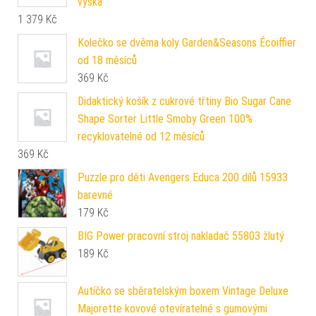
výška
1 379
Kč
Kolečko se dvěma koly Garden&Seasons Écoiffier
od 18 měsíců
369
Kč
Didaktický košík z cukrové třtiny Bio Sugar Cane
Shape Sorter Little Smoby Green 100%
recyklovatelné od 12 měsíců
369
Kč
Puzzle pro děti Avengers Educa 200 dílů 15933
barevné
179
Kč
BIG Power pracovní stroj nakladač 55803 žlutý
189
Kč
Autíčko se sběratelským boxem Vintage Deluxe
Majorette kovové otevíratelné s gumovými