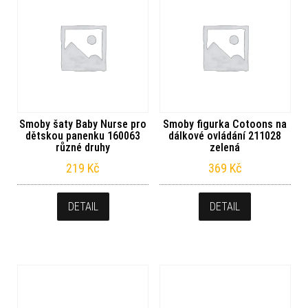
Smoby šaty Baby Nurse pro
Smoby figurka Cotoons na
dětskou panenku 160063
dálkové ovládání 211028
různé druhy
zelená
219
Kč
369
Kč
DETAIL
DETAIL