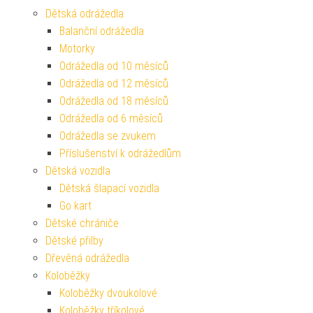
Dětská odrážedla
Balanční odrážedla
Motorky
Odrážedla od 10 měsíců
Odrážedla od 12 měsíců
Odrážedla od 18 měsíců
Odrážedla od 6 měsíců
Odrážedla se zvukem
Příslušenství k odrážedlům
Dětská vozidla
Dětská šlapací vozidla
Go kart
Dětské chrániče
Dětské přilby
Dřevěná odrážedla
Koloběžky
Koloběžky dvoukolové
Koloběžky tříkolové