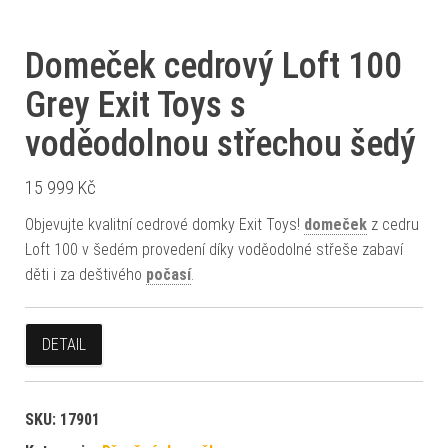
Domeček cedrový Loft 100
Grey Exit Toys s
voděodolnou střechou šedý
15 999
Kč
Objevujte kvalitní cedrové domky Exit Toys!
domeček
z cedru
Loft 100 v šedém provedení díky voděodolné střeše zabaví
děti i za deštivého
počasí
.
DETAIL
SKU:
17901