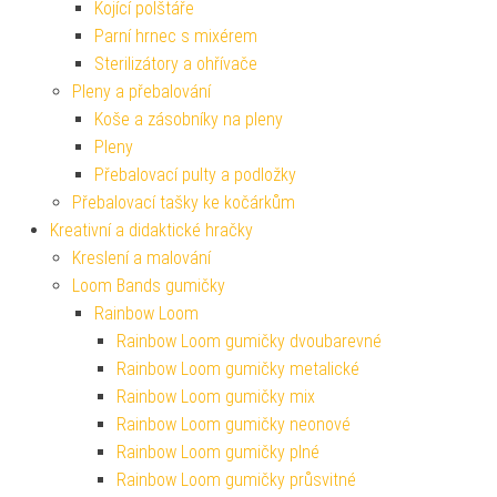
Kojící polštáře
Parní hrnec s mixérem
Sterilizátory a ohřívače
Pleny a přebalování
Koše a zásobníky na pleny
Pleny
Přebalovací pulty a podložky
Přebalovací tašky ke kočárkům
Kreativní a didaktické hračky
Kreslení a malování
Loom Bands gumičky
Rainbow Loom
Rainbow Loom gumičky dvoubarevné
Rainbow Loom gumičky metalické
Rainbow Loom gumičky mix
Rainbow Loom gumičky neonové
Rainbow Loom gumičky plné
Rainbow Loom gumičky průsvitné