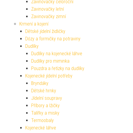
Zavinovačky celoroční
Zavinovačky letní
Zavinovačky zimní
Krmení a kojení
Dětské jídelní židličky
Dózy a formičky na potraviny
Dudlíky
Dudlíky na kojenecké láhve
Dudlíky pro miminka
Pouzdra a řetízky na dudlíky
Kojenecké jídelní potřeby
Bryndáky
Dětské hrnky
Jídelní soupravy
Příbory a lžičky
Talířky a misky
Termoobaly
Kojenecké láhve