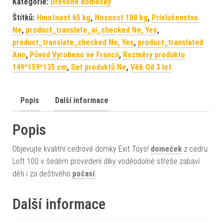
Kategorie:
Dřevěné domečky
Štítků:
Hmotnost 65 kg
,
Nosnost 100 kg
,
Príslušenstvo
Ne
,
product_translate_ai_checked Ne, Yes
,
product_translate_checked Ne, Yes
,
product_translated
Ano
,
Původ Vyrobeno ve Francii
,
Rozměry produktu
149*159*135 cm
,
Set produktů Ne
,
Věk Od 3 let
Popis
Další informace
Popis
Objevujte kvalitní cedrové domky Exit Toys!
domeček
z cedru
Loft 100 v šedém provedení díky voděodolné střeše zabaví
děti i za deštivého
počasí
.
Další informace