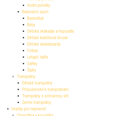
Vodní pistolky
Rekreační sport
Basketbal
Boby
Dětská skákadla a hopsadla
Dětské kolečkové brusle
Dětské skateboardy
Fotbal
Létající talíře
Sáňky
Šipky
Trampolíny
Dětské trampolíny
Příslušenství k trampolínám
Trampolíny s ochrannou sítí
Zemní trampolíny
Hračky pro nejmenší
Chrastítka a kousátka