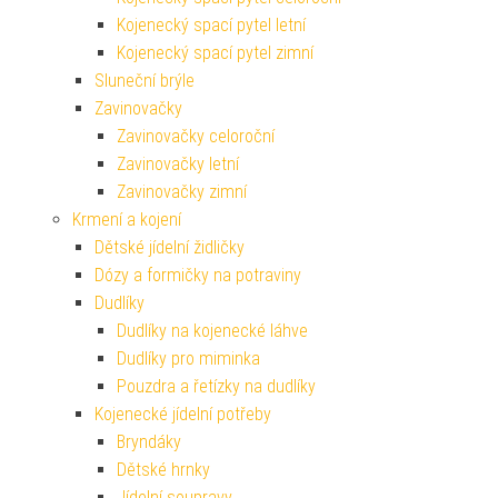
Kojenecký spací pytel letní
Kojenecký spací pytel zimní
Sluneční brýle
Zavinovačky
Zavinovačky celoroční
Zavinovačky letní
Zavinovačky zimní
Krmení a kojení
Dětské jídelní židličky
Dózy a formičky na potraviny
Dudlíky
Dudlíky na kojenecké láhve
Dudlíky pro miminka
Pouzdra a řetízky na dudlíky
Kojenecké jídelní potřeby
Bryndáky
Dětské hrnky
Jídelní soupravy