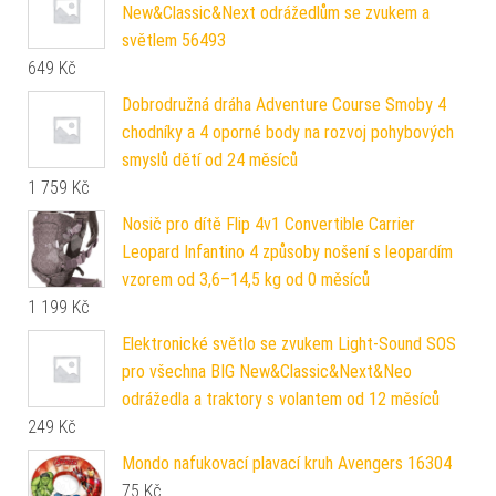
New&Classic&Next odrážedlům se zvukem a
světlem 56493
649
Kč
Dobrodružná dráha Adventure Course Smoby 4
chodníky a 4 oporné body na rozvoj pohybových
smyslů dětí od 24 měsíců
1 759
Kč
Nosič pro dítě Flip 4v1 Convertible Carrier
Leopard Infantino 4 způsoby nošení s leopardím
vzorem od 3,6–14,5 kg od 0 měsíců
1 199
Kč
Elektronické světlo se zvukem Light-Sound SOS
pro všechna BIG New&Classic&Next&Neo
odrážedla a traktory s volantem od 12 měsíců
249
Kč
Mondo nafukovací plavací kruh Avengers 16304
75
Kč