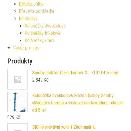
Dětské přilby
Dřevěná odrážedla
Koloběžky
Koloběžky dvoukolové
Koloběžky tříkolové
Koloběžky vlnící
Výběr pro vás
Produkty
Smoby traktor Claas Farmer XL 710114 zelený
2 849
Kč
Koloběžka dvoukolová Frozen Disney Smoby
skládací s brzdou a výškově nastavitelnou rukojetí
od 5 let
829
Kč
BIG interaktivní volant Záchranář k