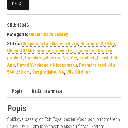
DETAIL
SKU:
18346
Kategorie:
Obdélníkové bazény
Štítků:
Chlapec/dívka chlapec i dívka
,
Hmotnost 2,33 kg
,
Objem 13465 l
,
product_translate_ai_checked Ne, Yes
,
product_translate_checked Ne, Yes
,
product_translated
Ano
,
Původ Vyrobeno v Nizozemsku
,
Rozměry produktu
540*250 cm
,
Set produktů Ne
,
Věk Od 6 let
Popis
Další informace
Popis
Špičkové bazény od Exit Toys.
bazén
Wood pool o rozměrech
540*250*122 cm je vybaven pískovou filtrací, krytem i