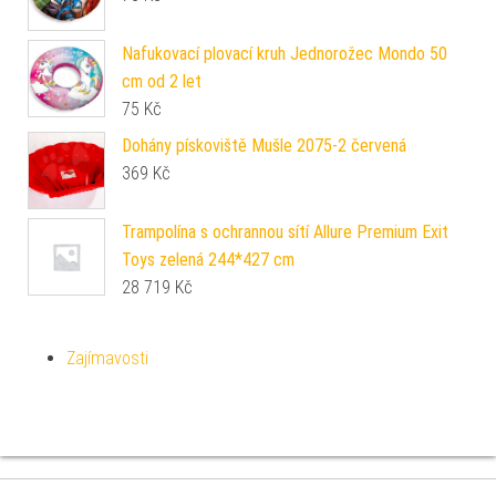
Nafukovací plovací kruh Jednorožec Mondo 50
cm od 2 let
75
Kč
Dohány pískoviště Mušle 2075-2 červená
369
Kč
Trampolína s ochrannou sítí Allure Premium Exit
Toys zelená 244*427 cm
28 719
Kč
Zajímavosti