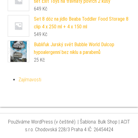
set Exit Toys na travnatý povrch 2 kusy
649
Kč
Set 8 dóz na jídlo Beaba Toddler Food Storage 8
clip 4 x 250 ml + 4 x 150 ml
549
Kč
Bublifuk Jurský svět Bubble World Dulcop
hypoalergenní bez niklu a parabenů
25
Kč
Zajímavosti
Používáme WordPress (v češtině).
|
Šablona: Bulk Shop
| ACIT
s.r.o. Chodovská 228/3 Praha 4 IČ: 26454424