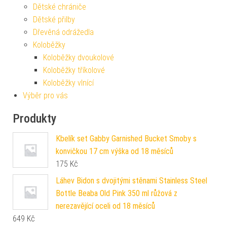
Dětské chrániče
Dětské přilby
Dřevěná odrážedla
Koloběžky
Koloběžky dvoukolové
Koloběžky tříkolové
Koloběžky vlnící
Výběr pro vás
Produkty
Kbelík set Gabby Garnished Bucket Smoby s
konvičkou 17 cm výška od 18 měsíců
175
Kč
Láhev Bidon s dvojitými stěnami Stainless Steel
Bottle Beaba Old Pink 350 ml růžová z
nerezavějící oceli od 18 měsíců
649
Kč