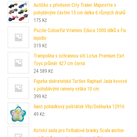
Autíčko s přívěsem City Trailer Majorette s
pohyblivými částmi 13 cm délka 6 různých druhů
175
Kč
Puzzle Colourful Vitamins Educa 1000 dílků a Fix
lepidlo
319
Kč
Trampolína s ochrannou sítí Lotus Premium Exit
Toys průměr 427 cm černá
24 589
Kč
Figurka sběratelská Turtles Raphael Jada kovová
s pohyblivými rameny výška 10 cm
399
Kč
Ilanit pohádkový polštářek Víly/Sněhurka 12916
49
Kč
Kotvící sada pro fotbalové branky Scala anchor