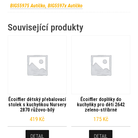
BIG55975 Autíčko, BIG5597x Autíčko
Související produkty
Écoiffier dětský přebalovací
Écoiffier doplňky do
stolek s kuchyňkou Nursery
kuchyňky pro děti 2642
2870 růžovo-bílý
zeleno-stříbrné
419
Kč
175
Kč
DETAIL
DETAIL