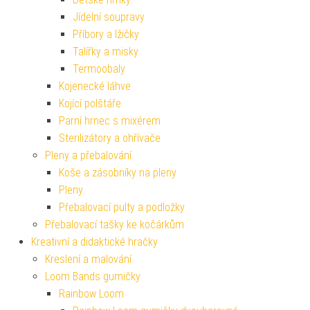
Jídelní soupravy
Příbory a lžičky
Talířky a misky
Termoobaly
Kojenecké láhve
Kojící polštáře
Parní hrnec s mixérem
Sterilizátory a ohřívače
Pleny a přebalování
Koše a zásobníky na pleny
Pleny
Přebalovací pulty a podložky
Přebalovací tašky ke kočárkům
Kreativní a didaktické hračky
Kreslení a malování
Loom Bands gumičky
Rainbow Loom