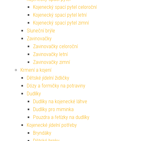
Kojenecký spací pytel celoroční
Kojenecký spací pytel letní
Kojenecký spací pytel zimní
Sluneční brýle
Zavinovačky
Zavinovačky celoroční
Zavinovačky letní
Zavinovačky zimní
Krmení a kojení
Dětské jídelní židličky
Dózy a formičky na potraviny
Dudlíky
Dudlíky na kojenecké láhve
Dudlíky pro miminka
Pouzdra a řetízky na dudlíky
Kojenecké jídelní potřeby
Bryndáky
Dětské hrnky