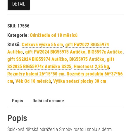
DETAIL
SKU:
17556
Kategorie:
Odrážedla od 18 měsíců
Štítků:
Celková výška 56 cm
,
gift FW2022 BIG55974
Autíčko
,
gift FW2024 BIG55975 Autíčko, BIG5597x Autíčko
,
gift SS2024 BIG55974 Autíčko, BIG55975 Autíčko
,
gift
SS2025 BIG55974x Autíčko SS25
,
Hmotnost 2,85 kg
,
Rozměry balení 26*15*50 cm
,
Rozměry produktu 66*37*56
cm
,
Věk Od 18 měsíců
,
Výška sedací plochy 30 cm
Popis
Další informace
Popis
Špičková dětská odrážedla Smoby rostou spolu s dětmi.