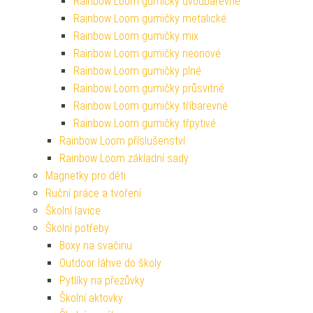
Rainbow Loom gumičky dvoubarevné
Rainbow Loom gumičky metalické
Rainbow Loom gumičky mix
Rainbow Loom gumičky neonové
Rainbow Loom gumičky plné
Rainbow Loom gumičky průsvitné
Rainbow Loom gumičky tříbarevné
Rainbow Loom gumičky třpytivé
Rainbow Loom příslušenství
Rainbow Loom základní sady
Magnetky pro děti
Ruční práce a tvoření
Školní lavice
Školní potřeby
Boxy na svačinu
Outdoor láhve do školy
Pytlíky na přezůvky
Školní aktovky