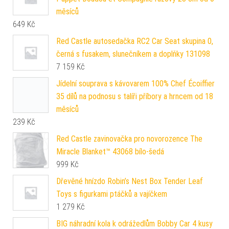
měsíců
649
Kč
Red Castle autosedačka RC2 Car Seat skupina 0,
černá s fusakem, slunečníkem a doplňky 131098
7 159
Kč
Jídelní souprava s kávovarem 100% Chef Écoiffier
35 dílů na podnosu s talíři příbory a hrncem od 18
měsíců
239
Kč
Red Castle zavinovačka pro novorozence The
Miracle Blanket™ 43068 bílo-šedá
999
Kč
Dřevěné hnízdo Robin’s Nest Box Tender Leaf
Toys s figurkami ptáčků a vajíčkem
1 279
Kč
BIG náhradní kola k odrážedlům Bobby Car 4 kusy