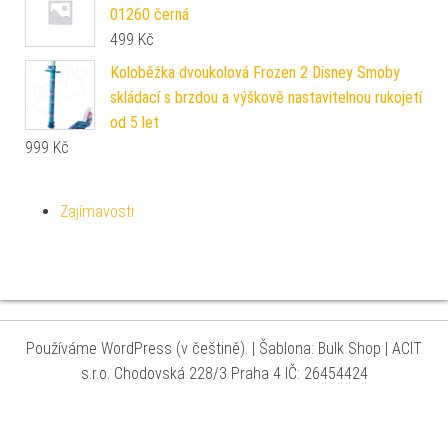
01260 černá
499
Kč
Koloběžka dvoukolová Frozen 2 Disney Smoby
skládací s brzdou a výškově nastavitelnou rukojetí
od 5 let
999
Kč
Zajímavosti
Používáme WordPress (v češtině).
|
Šablona: Bulk Shop
| ACIT
s.r.o. Chodovská 228/3 Praha 4 IČ: 26454424