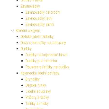
Sluneční brýle
Zavinovačky
Zavinovačky celoroční
Zavinovačky letní
Zavinovačky zimní
Krmení a kojení
Dětské jídelní židličky
Dózy a formičky na potraviny
Dudlíky
Dudlíky na kojenecké láhve
Dudlíky pro miminka
Pouzdra a řetízky na dudlíky
Kojenecké jídelní potřeby
Bryndáky
Dětské hrnky
Jídelní soupravy
Příbory a lžičky
Talířky a misky