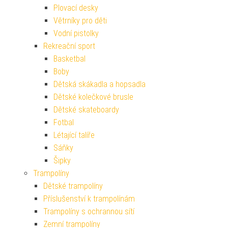
Plovací desky
Větrníky pro děti
Vodní pistolky
Rekreační sport
Basketbal
Boby
Dětská skákadla a hopsadla
Dětské kolečkové brusle
Dětské skateboardy
Fotbal
Létající talíře
Sáňky
Šipky
Trampolíny
Dětské trampolíny
Příslušenství k trampolínám
Trampolíny s ochrannou sítí
Zemní trampolíny