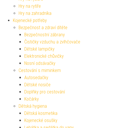
Hry na rytíře
Hry na zahradníka
Kojenecké potřeby
Bezpečnost a zdraví dítěte
Bezpečnostní zábrany
Čističky vzduchu a zvlhčovače
Dětské lampičky
Elektronické chůvičky
Nosní odsávačky
Cestování s miminkem
Autosedačky
Dětské nosiče
Doplňky pro cestování
Kočárky
Dětská hygiena
Dětská kosmetika
Kojenecké osušky
Lehátka a sedátka do vany