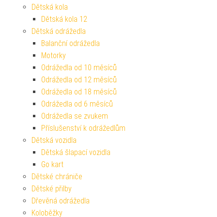
Dětská kola
Dětská kola 12
Dětská odrážedla
Balanční odrážedla
Motorky
Odrážedla od 10 měsíců
Odrážedla od 12 měsíců
Odrážedla od 18 měsíců
Odrážedla od 6 měsíců
Odrážedla se zvukem
Příslušenství k odrážedlům
Dětská vozidla
Dětská šlapací vozidla
Go kart
Dětské chrániče
Dětské přilby
Dřevěná odrážedla
Koloběžky