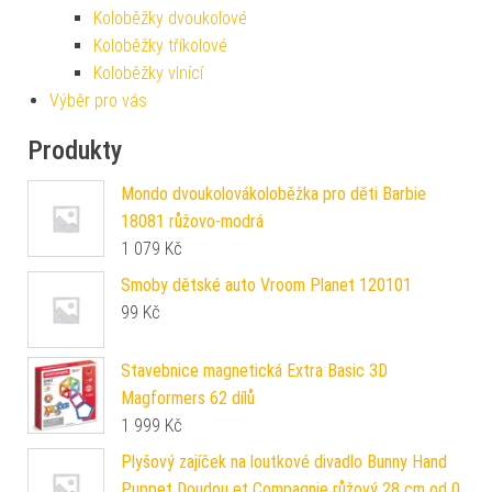
Koloběžky dvoukolové
Koloběžky tříkolové
Koloběžky vlnící
Výběr pro vás
Produkty
Mondo dvoukolovákoloběžka pro děti Barbie
18081 růžovo-modrá
1 079
Kč
Smoby dětské auto Vroom Planet 120101
99
Kč
Stavebnice magnetická Extra Basic 3D
Magformers 62 dílů
1 999
Kč
Plyšový zajíček na loutkové divadlo Bunny Hand
Puppet Doudou et Compagnie růžový 28 cm od 0