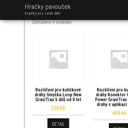
Hračky pavouček
hračky pro vaše děti
Seřazeno od nejnovějších
Zobrazeny 4 výsledky
Rozšíření pro kuličkové
Rozšíření pro k
dráhy Smyčka Loop New
dráhy Konektor
GraviTrax 5 dílů od 8 let
Power GraviTrax 
dráhy s aplikací 
259
Kč
639
Kč
DETAIL