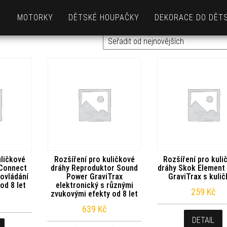
MOTORKY
DĚTSKÉ HOUPAČKY
DEKORACE DO DĚT
uličkové
Rozšíření pro kuličkové
Rozšíření pro kuli
 Connect
dráhy Reproduktor Sound
dráhy Skok Element
ovládání
Power GraviTrax
GraviTrax s kuli
od 8 let
elektronický s různými
259
Kč
zvukovými efekty od 8 let
639
Kč
DETAIL