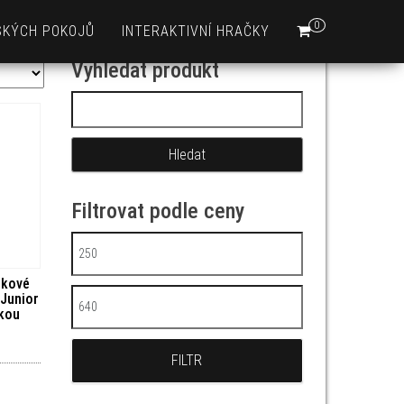
0
SKÝCH POKOJŮ
INTERAKTIVNÍ HRAČKY
Vyhledat produkt
Vyhledávání
Filtrovat podle ceny
Minimální cena
čkové
 Junior
Maximální cena
čkou
FILTR