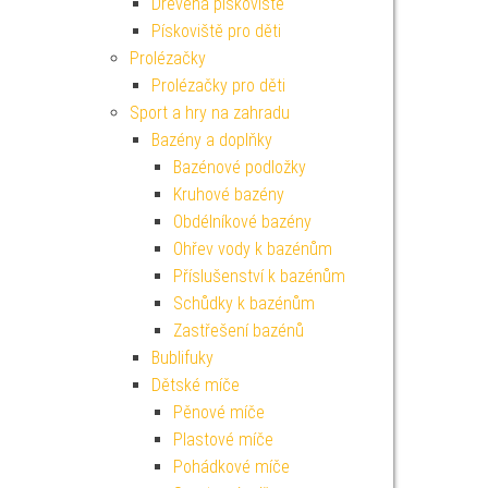
Dřevěná pískoviště
Pískoviště pro děti
Prolézačky
Prolézačky pro děti
Sport a hry na zahradu
Bazény a doplňky
Bazénové podložky
Kruhové bazény
Obdélníkové bazény
Ohřev vody k bazénům
Příslušenství k bazénům
Schůdky k bazénům
Zastřešení bazénů
Bublifuky
Dětské míče
Pěnové míče
Plastové míče
Pohádkové míče