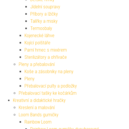
Jídelní soupravy
Příbory a lžičky
Talířky a misky
Termoobaly
Kojenecké láhve
Kojící polštáře
Parní hrnec s mixérem
Sterilizátory a ohřívače
Pleny a přebalování
Koše a zásobníky na pleny
Pleny
Přebalovací pulty a podložky
Přebalovací tašky ke kočárkům
Kreativní a didaktické hračky
Kreslení a malování
Loom Bands gumičky
Rainbow Loom