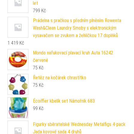
let
799
Kč
Prádelna s pračkou s předním plněním Rowenta
Wash&Clean Laundry Smoby s elektronickým
vysavačem se zvukem a žehličkou 17 doplňků
1 419
Kč
Mondo nafukovací plavací kruh Auta 16242
červené
75
Kč
Řetěz na kočárek chrastítko
75
Kč
Écoiffier kbelík set Námořník 683
99
Kč
Figurky sběratelské Wednesday Metalfigs 4-pack
Jada kovové sada 4 druhů