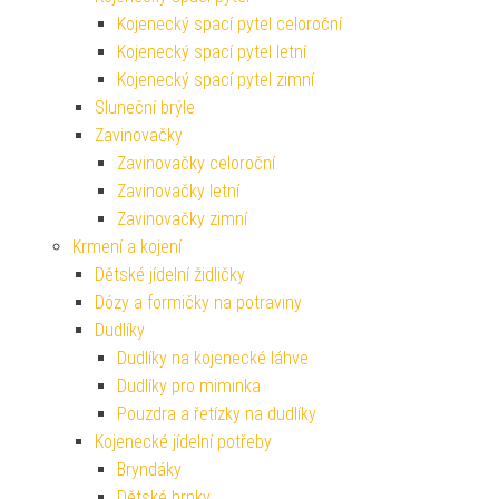
Kojenecký spací pytel celoroční
Kojenecký spací pytel letní
Kojenecký spací pytel zimní
Sluneční brýle
Zavinovačky
Zavinovačky celoroční
Zavinovačky letní
Zavinovačky zimní
Krmení a kojení
Dětské jídelní židličky
Dózy a formičky na potraviny
Dudlíky
Dudlíky na kojenecké láhve
Dudlíky pro miminka
Pouzdra a řetízky na dudlíky
Kojenecké jídelní potřeby
Bryndáky
Dětské hrnky