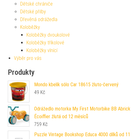
Dětské chrániče
Dětské přilby
Dřevěná odrážedla
Koloběžky
Koloběžky dvoukolové
Koloběžky tříkolové
Koloběžky vlnící
Výběr pro vás
Produkty
Mondo kbelík sólo Car 18615 žluto-červený
49
Kč
Odrážedlo motorka My First Motorbike BB Abrick
Écoiffier žlutá od 12 měsíců
759
Kč
Puzzle Vintage Bookshop Educa 4000 dílků od 11