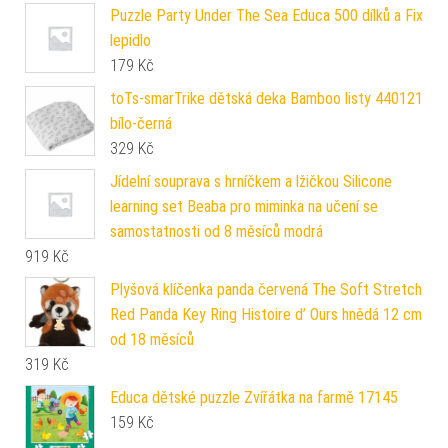
Puzzle Party Under The Sea Educa 500 dílků a Fix
lepidlo
179
Kč
toTs-smarTrike dětská deka Bamboo listy 440121
bílo-černá
329
Kč
Jídelní souprava s hrníčkem a lžičkou Silicone
learning set Beaba pro miminka na učení se
samostatnosti od 8 měsíců modrá
919
Kč
Plyšová klíčenka panda červená The Soft Stretch
Red Panda Key Ring Histoire d’ Ours hnědá 12 cm
od 18 měsíců
319
Kč
Educa dětské puzzle Zvířátka na farmě 17145
159
Kč