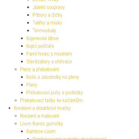
Jídelní soupravy
Příbory a lžičky
Talířky a misky
Termoobaly
Kojenecké láhve
Kojící polštáře
Parní hrnec s mixérem
Sterilizátory a ohřívače
Pleny a přebalování
Koše a zásobníky na pleny
Pleny
Přebalovací pulty a podložky
Přebalovací tašky ke kočárkům
Kreativní a didaktické hračky
Kreslení a malování
Loom Bands gumičky
Rainbow Loom