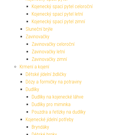
Kojenecký spací pytel celoroční
Kojenecký spací pytel letní
Kojenecký spací pytel zimní
Sluneční brýle
Zavinovačky
Zavinovačky celoroční
Zavinovačky letní
Zavinovačky zimní
Krmení a kojení
Dětské jídelní židličky
Dózy a formičky na potraviny
Dudlíky
Dudlíky na kojenecké láhve
Dudlíky pro miminka
Pouzdra a řetízky na dudlíky
Kojenecké jídelní potřeby
Bryndáky
Dětské hrnky