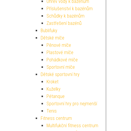
Ohřev vody k bazénům
Příslušenství k bazénům
Schůdky k bazénům
Zastřešení bazénů
Bublifuky
Dětské míče
Pěnové míče
Plastové míče
Pohádkové míče
Sportovní míče
Dětské sportovní hry
Kroket
Kuželky
Pétanque
Sportovní hry pro nejmenší
Tenis
Fitness centrum
Multifukční fitness centrum