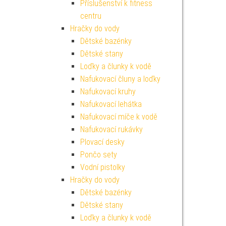
Příslušenství k fitness
centru
Hračky do vody
Dětské bazénky
Dětské stany
Loďky a člunky k vodě
Nafukovací čluny a loďky
Nafukovací kruhy
Nafukovací lehátka
Nafukovací míče k vodě
Nafukovací rukávky
Plovací desky
Pončo sety
Vodní pistolky
Hračky do vody
Dětské bazénky
Dětské stany
Loďky a člunky k vodě