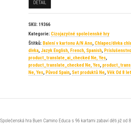
DETAIL
SKU:
19366
Kategorie:
Cizojazyčné společenské hry
Štítků:
Balení v kartonu A/N Ano
,
Chlapec/dívka chl
dívka
,
Jazyk English, French, Spanish
,
Príslušenstv
product_translate_ai_checked Ne, Yes
,
product_translate_checked Ne, Yes
,
product_trans
Ne, Yes
,
Původ Spain
,
Set produktů Ne
,
Věk Od 8 le
 Společenská hra Buen Camino Educa s 96 kartami zabaví děti již od 8 