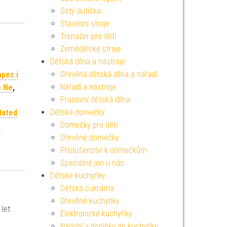
Sety autíčka
Stavební stroje
Trenažér pro děti
Zemědělské stroje
Dětská dílna a nástroje
Dřevěná dětská dílna a nářadí
apec i
Nářadí a nástroje
o Ne
,
Pracovní dětská dílna
Dětské domečky
lated
Domečky pro děti
t
Dřevěné domečky
Příslušenství k domečkům
Speciálně jen u nás
Dětské kuchyňky
Dětská cukrárna
Dřevěné kuchyňky
let.
Elektronické kuchyňky
Nádobí a doplňky do kuchyňky