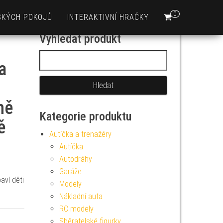
0
SKÝCH POKOJŮ
INTERAKTIVNÍ HRAČKY
Vyhledat produkt
Vyhledávání
a
ně
Kategorie produktu
ě
Autíčka a trenažéry
Autíčka
Autodráhy
Garáže
ví děti
Modely
Nákladní auta
RC modely
Sběratelské figurky