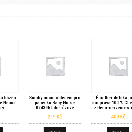
cí bazén
Smoby noční oblečení pro
Écoiffier dětská jí
se Nemo
panenku Baby Nurse
souprava 100 % Che
rý
024396 bílo-růžové
zeleno-červeno-stř
219
Kč
409
Kč