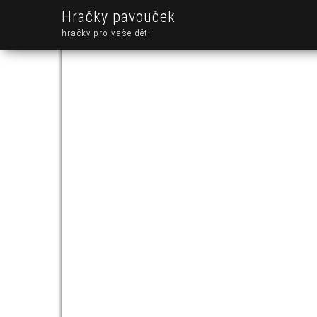
Hračky pavouček
hračky pro vaše děti