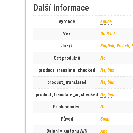
Další informace
Výrobce
Educa
Věk
Od 8 let
Jazyk
English, French, 
Set produktů
Ne
product_translate_checked
Ne, Yes
product_translated
Ne, Yes
product_translate_ai_checked
Ne, Yes
Príslušenstvo
Ne
Původ
Spain
Balení v kartonu A/N
Ano