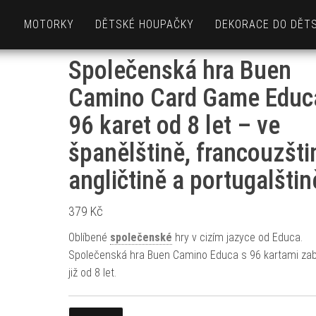
MOTORKY
DĚTSKÉ HOUPAČKY
DEKORACE DO DĚT
Společenská hra Buen
Camino Card Game Educ
96 karet od 8 let – ve
španělštině, francouzšti
angličtině a portugalštin
379
Kč
Oblíbené
společenské
hry v cizím jazyce od Educa.
Společenská hra Buen Camino Educa s 96 kartami zaba
již od 8 let.