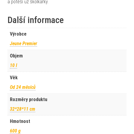
a potěší už školkařky.
Další informace
Výrobce
Jeune Premier
Objem
10 l
Věk
Od 24 měsíců
Rozměry produktu
32*28*11 cm
Hmotnost
600 g