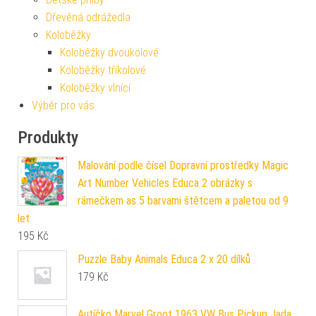
Dřevěná odrážedla
Koloběžky
Koloběžky dvoukolové
Koloběžky tříkolové
Koloběžky vlnící
Výběr pro vás
Produkty
Malování podle čísel Dopravní prostředky Magic
Art Number Vehicles Educa 2 obrázky s
rámečkem as 5 barvami štětcem a paletou od 9
let
195
Kč
Puzzle Baby Animals Educa 2 x 20 dílků
179
Kč
Autíčko Marvel Groot 1963 VW Bus Pickup Jada