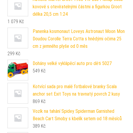
kovové s otevíratelnými částmi a figurkou Groot
délka 20,5 cm 1:24
1 079
Kč
Panenka kosmonaut Loveys Astronaut Moon Mon
Doudou Corolle Terra Cotta s hnědými očima 25
cm z jemného plyše od 0 měs
299
Kč
Dohány velké vyklápěcí auto pro děti 5027
549
Kč
Kotvící sada pro malé fotbalové branky Scala
anchor set Exit Toys na travnatý povrch 2 kusy
869
Kč
Vozík na tahání Spidey Spiderman Garnished
Beach Cart Smoby s kbelík setem od 18 měsíců
389
Kč