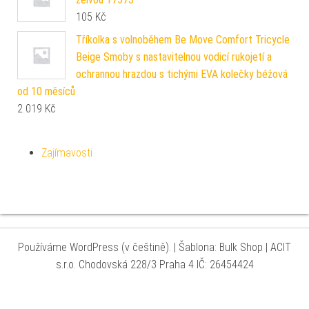
105
Kč
Tříkolka s volnoběhem Be Move Comfort Tricycle
Beige Smoby s nastavitelnou vodicí rukojetí a
ochrannou hrazdou s tichými EVA kolečky béžová
od 10 měsíců
2 019
Kč
Zajímavosti
Používáme WordPress (v češtině).
|
Šablona: Bulk Shop
| ACIT
s.r.o. Chodovská 228/3 Praha 4 IČ: 26454424