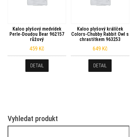
Kaloo plyšový medvídek
Kaloo plyšový králíček
Perle-Doudou Bear 962157
Colors-Chubby Rabbit Owl s
růžový
chrastítkem 963253
459
Kč
649
Kč
DETAIL
DETAIL
Vyhledat produkt
Vyhledávání