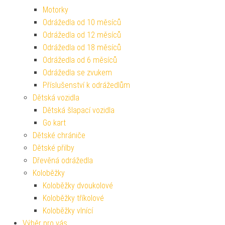
Motorky
Odrážedla od 10 měsíců
Odrážedla od 12 měsíců
Odrážedla od 18 měsíců
Odrážedla od 6 měsíců
Odrážedla se zvukem
Příslušenství k odrážedlům
Dětská vozidla
Dětská šlapací vozidla
Go kart
Dětské chrániče
Dětské přilby
Dřevěná odrážedla
Koloběžky
Koloběžky dvoukolové
Koloběžky tříkolové
Koloběžky vlnící
Výběr pro vás