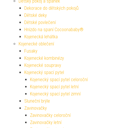
Dětský pokoj a spánek
Dekorace do dětských pokojů
Dětské deky
Dětské povlečení
Hnízdo na spaní Cocoonababy®
Kojenecká lehátka
Kojenecké oblečení
Fusaky
Kojenecké kombinézy
Kojenecké soupravy
Kojenecký spací pytel
Kojenecký spací pytel celoroční
Kojenecký spací pytel letní
Kojenecký spací pytel zimní
Sluneční brýle
Zavinovačky
Zavinovačky celoroční
Zavinovačky letní