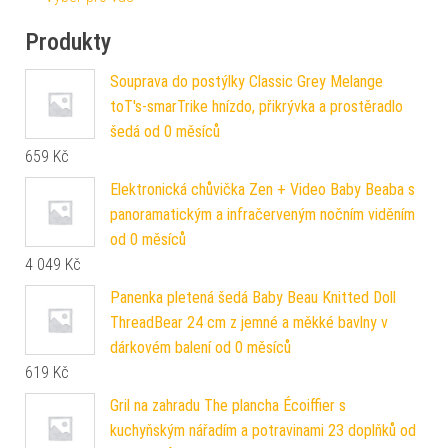
Produkty
Souprava do postýlky Classic Grey Melange
toT's-smarTrike hnízdo, přikrývka a prostěradlo
šedá od 0 měsíců
659
Kč
Elektronická chůvička Zen + Video Baby Beaba s
panoramatickým a infračerveným nočním viděním
od 0 měsíců
4 049
Kč
Panenka pletená šedá Baby Beau Knitted Doll
ThreadBear 24 cm z jemné a měkké bavlny v
dárkovém balení od 0 měsíců
619
Kč
Gril na zahradu The plancha Écoiffier s
kuchyňským nářadím a potravinami 23 doplňků od