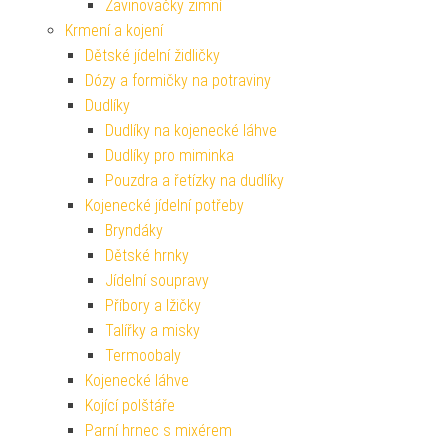
Zavinovačky zimní
Krmení a kojení
Dětské jídelní židličky
Dózy a formičky na potraviny
Dudlíky
Dudlíky na kojenecké láhve
Dudlíky pro miminka
Pouzdra a řetízky na dudlíky
Kojenecké jídelní potřeby
Bryndáky
Dětské hrnky
Jídelní soupravy
Příbory a lžičky
Talířky a misky
Termoobaly
Kojenecké láhve
Kojící polštáře
Parní hrnec s mixérem