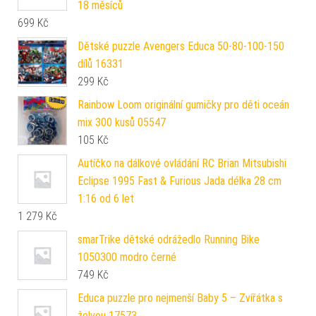
18 měsíců
699
Kč
Dětské puzzle Avengers Educa 50-80-100-150
dílů 16331
299
Kč
Rainbow Loom originální gumičky pro děti oceán
mix 300 kusů 05547
105
Kč
Autíčko na dálkové ovládání RC Brian Mitsubishi
Eclipse 1995 Fast & Furious Jada délka 28 cm
1:16 od 6 let
1 279
Kč
smarTrike dětské odrážedlo Running Bike
1050300 modro černé
749
Kč
Educa puzzle pro nejmenší Baby 5 – Zvířátka s
želvou 17573