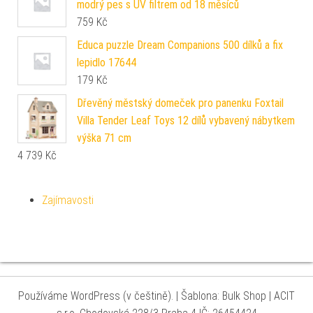
modrý pes s UV filtrem od 18 měsíců
759
Kč
Educa puzzle Dream Companions 500 dílků a fix
lepidlo 17644
179
Kč
Dřevěný městský domeček pro panenku Foxtail
Villa Tender Leaf Toys 12 dílů vybavený nábytkem
výška 71 cm
4 739
Kč
Zajímavosti
Používáme WordPress (v češtině).
|
Šablona: Bulk Shop
| ACIT