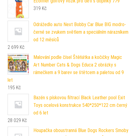
Écoiffier golfový vozík pro děti s doplňky 779
319
Kč
Odrážedlo auto Next Bobby Car Blue BIG modro-
černé se zvukem světlem a speciálním nárazníkem
od 12 měsíců
2 699
Kč
Malování podle čísel Štěňátka a kočičky Magic
Art Number Cats & Dogs Educa 2 obrázky s
rámečkem a 9 barev se štětcem a paletou od 9
let
195
Kč
Bazén s pískovou filtrací Black Leather pool Exit
Toys ocelová konstrukce 540*250*122 cm černý
od 6 let
28 029
Kč
Houpačka oboustranná Blue Dogs Rockers Smoby