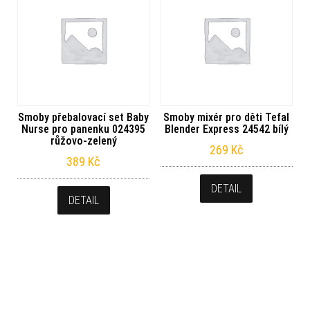
Smoby přebalovací set Baby
Smoby mixér pro děti Tefal
Nurse pro panenku 024395
Blender Express 24542 bílý
růžovo-zelený
269
Kč
389
Kč
DETAIL
DETAIL