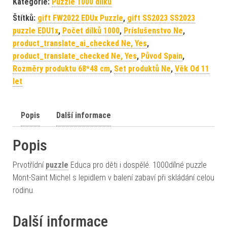
Kategorie:
Puzzle 1000 dílků
Štítků:
gift FW2022 EDUx Puzzle
,
gift SS2023 SS2023
puzzle EDU1x
,
Počet dílků 1000
,
Príslušenstvo Ne
,
product_translate_ai_checked Ne, Yes
,
product_translate_checked Ne, Yes
,
Původ Spain
,
Rozměry produktu 68*48 cm
,
Set produktů Ne
,
Věk Od 11
let
Popis
Další informace
Popis
Prvotřídní
puzzle
Educa pro děti i dospělé. 1000dílné puzzle
Mont-Saint Michel s lepidlem v balení zabaví při skládání celou
rodinu.
Další informace