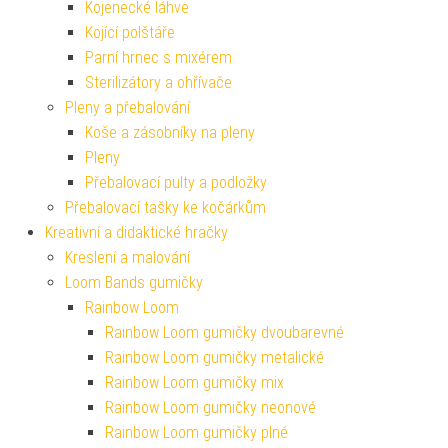
Kojenecké láhve
Kojící polštáře
Parní hrnec s mixérem
Sterilizátory a ohřívače
Pleny a přebalování
Koše a zásobníky na pleny
Pleny
Přebalovací pulty a podložky
Přebalovací tašky ke kočárkům
Kreativní a didaktické hračky
Kreslení a malování
Loom Bands gumičky
Rainbow Loom
Rainbow Loom gumičky dvoubarevné
Rainbow Loom gumičky metalické
Rainbow Loom gumičky mix
Rainbow Loom gumičky neonové
Rainbow Loom gumičky plné