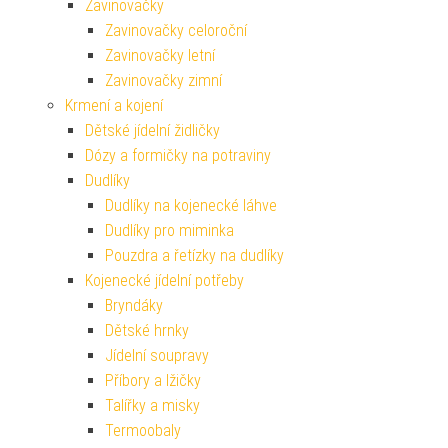
Zavinovačky
Zavinovačky celoroční
Zavinovačky letní
Zavinovačky zimní
Krmení a kojení
Dětské jídelní židličky
Dózy a formičky na potraviny
Dudlíky
Dudlíky na kojenecké láhve
Dudlíky pro miminka
Pouzdra a řetízky na dudlíky
Kojenecké jídelní potřeby
Bryndáky
Dětské hrnky
Jídelní soupravy
Příbory a lžičky
Talířky a misky
Termoobaly