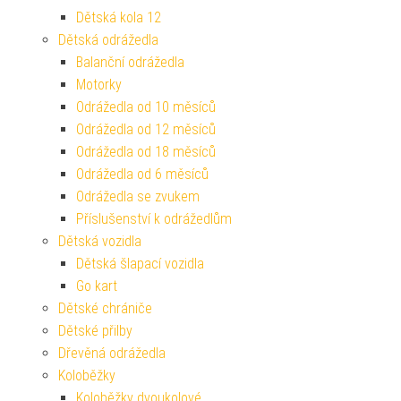
Dětská kola 12
Dětská odrážedla
Balanční odrážedla
Motorky
Odrážedla od 10 měsíců
Odrážedla od 12 měsíců
Odrážedla od 18 měsíců
Odrážedla od 6 měsíců
Odrážedla se zvukem
Příslušenství k odrážedlům
Dětská vozidla
Dětská šlapací vozidla
Go kart
Dětské chrániče
Dětské přilby
Dřevěná odrážedla
Koloběžky
Koloběžky dvoukolové