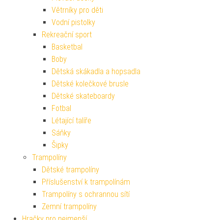
Větrníky pro děti
Vodní pistolky
Rekreační sport
Basketbal
Boby
Dětská skákadla a hopsadla
Dětské kolečkové brusle
Dětské skateboardy
Fotbal
Létající talíře
Sáňky
Šipky
Trampolíny
Dětské trampolíny
Příslušenství k trampolínám
Trampolíny s ochrannou sítí
Zemní trampolíny
Hračky pro nejmenší